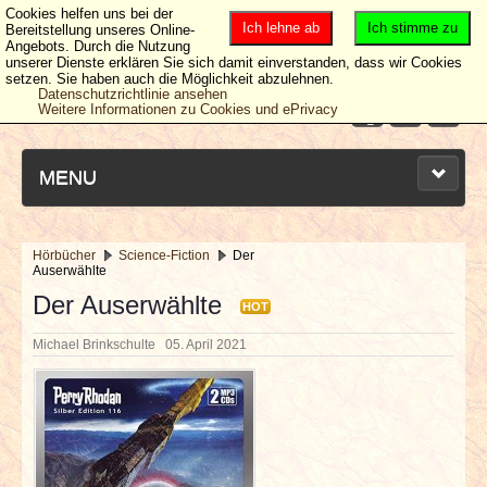
Cookies helfen uns bei der
Ich lehne ab
Ich stimme zu
Bereitstellung unseres Online-
Angebots. Durch die Nutzung
unserer Dienste erklären Sie sich damit einverstanden, dass wir Cookies
setzen. Sie haben auch die Möglichkeit abzulehnen.
Datenschutzrichtlinie ansehen
Weitere Informationen zu Cookies und ePrivacy
MENU
Hörbücher
Science-Fiction
Der
Auserwählte
NEUESTE ARTIKEL
Der Auserwählte
HOT
NEWS & DATES
Michael Brinkschulte
05. April 2021
BERICHTE
VERLOSUNGEN