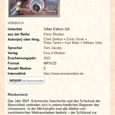
INTERVIEWS
SPECIALS
HÖRBUCH
Untertitel
Silber Edition 116
REDAKTION
aus der Reihe
Perry Rhodan
Clark Darlton
Ernst Vlcek
Autor(en) oder Hrsg.
LINKS
Peter Terrid
Kurt Mahr
William Voltz
Sprecher
Tom Jacobs
Verlag
Eins A Medien
ARCHIV
Erscheinungsjahr
2021
Format
MP3-CD
Anzahl Medien
2
Internetlink
http://www.einsamedien.de
Rückentext
Das Jahr 3587: Kosmische Geschichte und das Schicksal der
Menschheit verbinden sich in unterschiedlichen Regionen des
Universums. In der Milchstraße sind alle Welten von
zerstörerischen Weltraumbeben bedroht – der Schlüssel zur