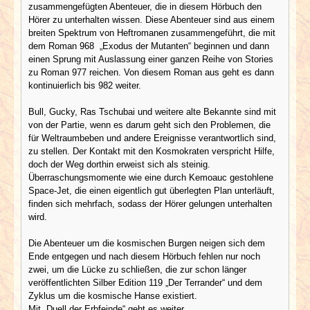
zusammengefügten Abenteuer, die in diesem Hörbuch den
Hörer zu unterhalten wissen. Diese Abenteuer sind aus einem
breiten Spektrum von Heftromanen zusammengeführt, die mit
dem Roman 968 „Exodus der Mutanten“ beginnen und dann
einen Sprung mit Auslassung einer ganzen Reihe von Stories
zu Roman 977 reichen. Von diesem Roman aus geht es dann
kontinuierlich bis 982 weiter.
Bull, Gucky, Ras Tschubai und weitere alte Bekannte sind mit
von der Partie, wenn es darum geht sich den Problemen, die
für Weltraumbeben und andere Ereignisse verantwortlich sind,
zu stellen. Der Kontakt mit den Kosmokraten verspricht Hilfe,
doch der Weg dorthin erweist sich als steinig.
Überraschungsmomente wie eine durch Kemoauc gestohlene
Space-Jet, die einen eigentlich gut überlegten Plan unterläuft,
finden sich mehrfach, sodass der Hörer gelungen unterhalten
wird.
Die Abenteuer um die kosmischen Burgen neigen sich dem
Ende entgegen und nach diesem Hörbuch fehlen nur noch
zwei, um die Lücke zu schließen, die zur schon länger
veröffentlichten Silber Edition 119 „Der Terrander“ und dem
Zyklus um die kosmische Hanse existiert.
Mit „Duell der Erbfeinde“ geht es weiter.