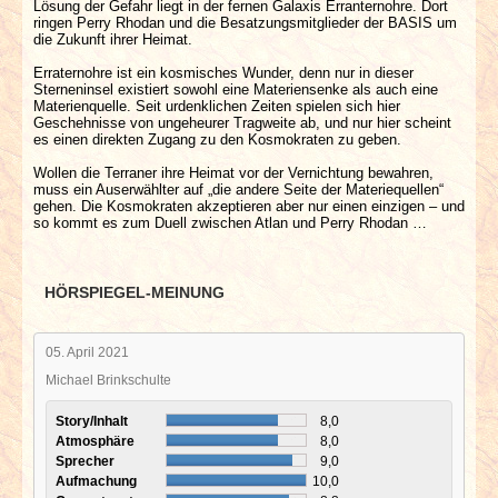
Lösung der Gefahr liegt in der fernen Galaxis Erranternohre. Dort
ringen Perry Rhodan und die Besatzungsmitglieder der BASIS um
die Zukunft ihrer Heimat.
Erraternohre ist ein kosmisches Wunder, denn nur in dieser
Sterneninsel existiert sowohl eine Materiensenke als auch eine
Materienquelle. Seit urdenklichen Zeiten spielen sich hier
Geschehnisse von ungeheurer Tragweite ab, und nur hier scheint
es einen direkten Zugang zu den Kosmokraten zu geben.
Wollen die Terraner ihre Heimat vor der Vernichtung bewahren,
muss ein Auserwählter auf „die andere Seite der Materiequellen“
gehen. Die Kosmokraten akzeptieren aber nur einen einzigen – und
so kommt es zum Duell zwischen Atlan und Perry Rhodan …
HÖRSPIEGEL-MEINUNG
05. April 2021
Michael Brinkschulte
Story/Inhalt
8,0
Atmosphäre
8,0
Sprecher
9,0
Aufmachung
10,0