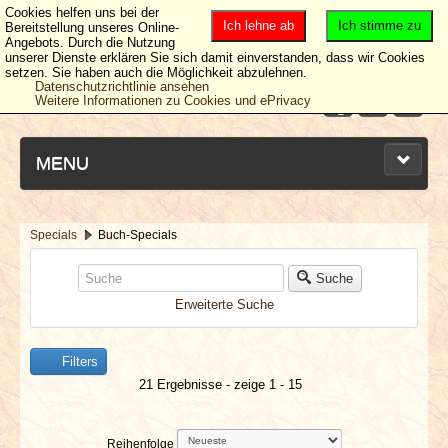
Cookies helfen uns bei der
Ich lehne ab
Ich stimme zu
Bereitstellung unseres Online-
Angebots. Durch die Nutzung
unserer Dienste erklären Sie sich damit einverstanden, dass wir Cookies
setzen. Sie haben auch die Möglichkeit abzulehnen.
Datenschutzrichtlinie ansehen
Weitere Informationen zu Cookies und ePrivacy
MENU
Specials
Buch-Specials
NEUESTE ARTIKEL
Suche
Erweiterte Suche
NEWS & DATES
BERICHTE
Filters
21 Ergebnisse - zeige 1 - 15
VERLOSUNGEN
Reihenfolge