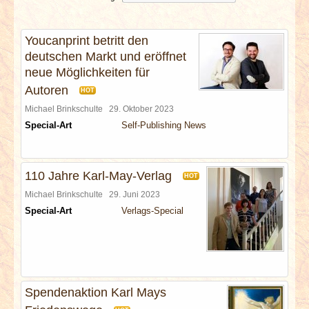
INTERVIEWS
Youcanprint betritt den
SPECIALS
deutschen Markt und eröffnet
neue Möglichkeiten für
REDAKTION
Autoren
HOT
Michael Brinkschulte
29. Oktober 2023
LINKS
Special-Art
Self-Publishing News
ARCHIV
110 Jahre Karl-May-Verlag
HOT
Michael Brinkschulte
29. Juni 2023
Special-Art
Verlags-Special
Spendenaktion Karl Mays