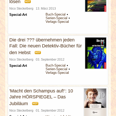
lösen
HOT
Nico Steckelberg
13. März 2013
Buch-Special
Special-Art
Serien-Special
Verlags-Special
Die drei ??? übernehmen jeden
Fall: Die neuen Detektiv-Bücher für
den Hebst
HOT
Nico Steckelberg
03. September 2012
Buch-Special
Special-Art
Serien-Special
Verlags-Special
'Macht den Schampus auf!‘: 10
Jahre HÖRSPIEGEL – Das
Jubiläum
HOT
Nico Steckelberg
01. September 2012