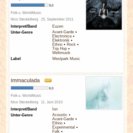
9,0
Folk u. WorldMusic
Nico Steckelberg
25. September 2011
Interpret/Band
Euzen
Avant-Garde
Unter-Genre
Electronica
Elektronik
Ethno
Rock
Trip Hop
Weltmusik
Label
Westpark Music
Immaculada
HOT
6,0
Folk u. WorldMusic
Nico Steckelberg
11. Juni 2010
Interpret/Band
Íon
Acoustic
Unter-Genre
Avant-Garde
Ethno
Experimental
Folk