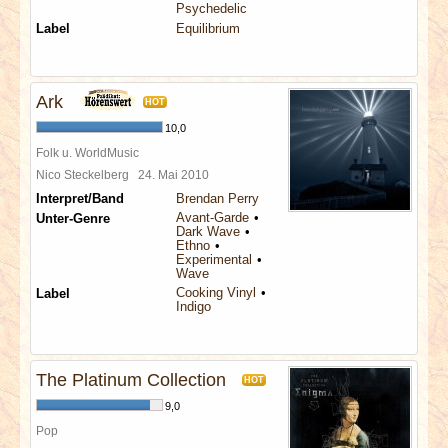
Psychedelic
Label
Equilibrium
Ark
HOT
10,0
Folk u. WorldMusic
Nico Steckelberg
24. Mai 2010
Interpret/Band
Brendan Perry
Avant-Garde
Unter-Genre
Dark Wave
Ethno
Experimental
Wave
Cooking Vinyl
Label
Indigo
The Platinum Collection
HOT
9,0
Pop