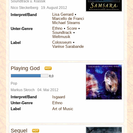
Soundtrack u. Klassik
Nico Steckelberg
19. August 2012
Lisa Gerrard
Interpret/Band
Marcello de Francisci
Michael Stearns
Ethno
Score
Unter-Genre
Soundtrack
Weltmusik
Colosseum
Label
Varèse Sarabande
Playing God
HOT
8,0
Pop
Markus Skroch
04. Mai 2012
Interpret/Band
Isgaard
Unter-Genre
Ethno
Label
Art of Music
Sequel
HOT