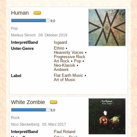
INTERVIEWS
Human
HOT
SPECIALS
9,0
Pop
REDAKTION
Markus Skroch
09. Oktober 2019
Interpret/Band
Isgaard
Ethno
Unter-Genre
LINKS
Heavenly Voices
Progressive Rock
Art Rock
Pop
Neo-Klassik
ARCHIV
Ambient
Flat Earth Music
Label
Art of Music
White Zombie
HOT
9,0
Rock
Nico Steckelberg
05. März 2017
Interpret/Band
Paul Roland