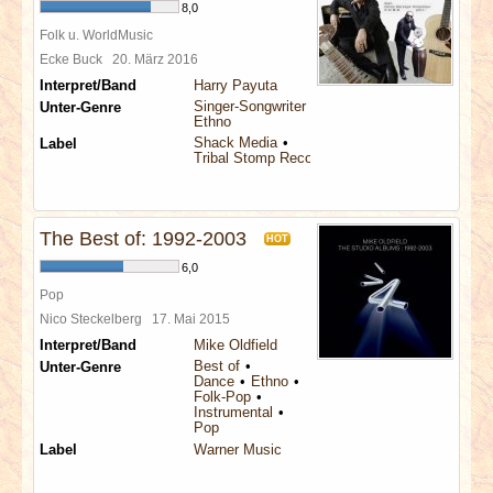
8,0
Folk u. WorldMusic
Ecke Buck
20. März 2016
Interpret/Band
Harry Payuta
Singer-Songwriter
Unter-Genre
Ethno
Shack Media
Label
Tribal Stomp Records
The Best of: 1992-2003
HOT
6,0
Pop
Nico Steckelberg
17. Mai 2015
Interpret/Band
Mike Oldfield
Best of
Unter-Genre
Dance
Ethno
Folk-Pop
Instrumental
Pop
Label
Warner Music