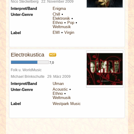
Nico Steckelberg
22. November 2009
Interpret/Band
Enigma
Chill
Unter-Genre
Elektronik
Ethno
Pop
Weltmusik
EMI
Virgin
Label
Electrokustica
HOT
7,0
Folk u. WorldMusic
Michael Brinkschulte
29. März 2009
Interpret/Band
Ulman
Acoustic
Unter-Genre
Ethno
Weltmusik
Label
Westpark Music