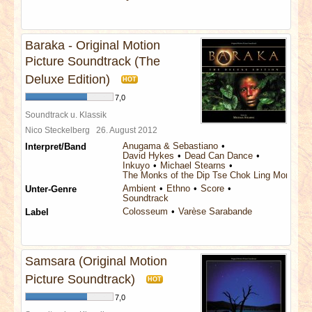
Baraka - Original Motion
Picture Soundtrack (The
Deluxe Edition)
HOT
7,0
Soundtrack u. Klassik
Nico Steckelberg
26. August 2012
Anugama & Sebastiano
Interpret/Band
David Hykes
Dead Can Dance
Inkuyo
Michael Stearns
The Monks of the Dip Tse Chok Ling Monaster
Ambient
Ethno
Score
Unter-Genre
Soundtrack
Colosseum
Varèse Sarabande
Label
Samsara (Original Motion
Picture Soundtrack)
HOT
7,0