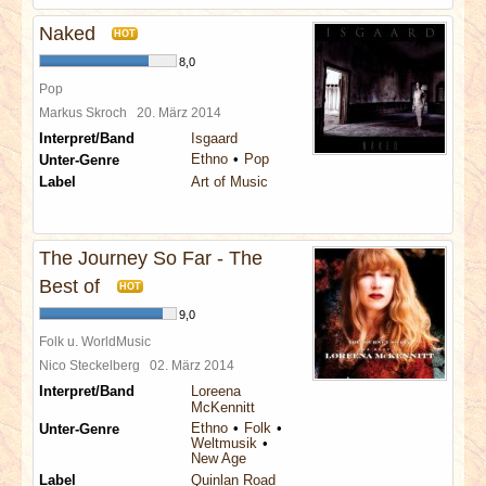
Naked
HOT
8,0
Pop
Markus Skroch
20. März 2014
Interpret/Band
Isgaard
Ethno
Pop
Unter-Genre
Label
Art of Music
The Journey So Far - The
Best of
HOT
9,0
Folk u. WorldMusic
Nico Steckelberg
02. März 2014
Interpret/Band
Loreena
McKennitt
Ethno
Folk
Unter-Genre
Weltmusik
New Age
Label
Quinlan Road