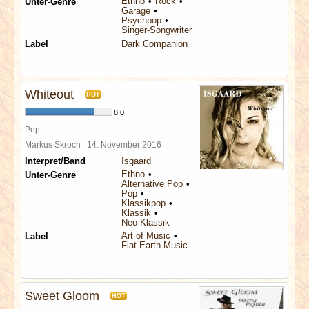
Ethno
Rock
Unter-Genre
Garage
Psychpop
Singer-Songwriter
Label
Dark Companion
Whiteout
HOT
8,0
Pop
Markus Skroch
14. November 2016
Interpret/Band
Isgaard
Ethno
Unter-Genre
Alternative Pop
Pop
Klassikpop
Klassik
Neo-Klassik
Art of Music
Label
Flat Earth Music
Sweet Gloom
HOT