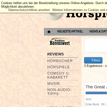
Cookies helfen uns bei der Bereitstellung unseres Online-Angebots. Durch d
Möglichkeit abzulehnen.
Datenschutzrichtlinie ansehen
Weitere Informationen zu Cookies und 
NEUESTE ARTIKEL
NEWS & DA
REVIEWS
Filters
HÖRBÜCHER
3 Ergebnisse - z
HÖRSPIELE
COMEDY U.
KABARETT
MUSIK
The Great 
NON-AUDIO-
TIPPS
Jazz
Ecke Buck
09. 