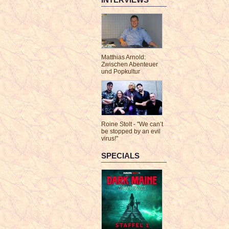
Matthias Arnold:
Zwischen Abenteuer
und Popkultur
Roine Stolt - "We can’t
be stopped by an evil
virus!"
SPECIALS