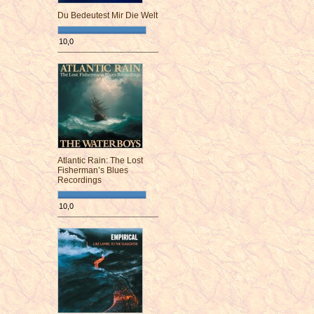
Du Bedeutest Mir Die Welt
10,0
¯¯¯¯¯¯¯¯¯¯¯¯¯¯¯¯¯¯¯¯¯¯¯¯
Atlantic Rain: The Lost
Fisherman’s Blues
Recordings
10,0
¯¯¯¯¯¯¯¯¯¯¯¯¯¯¯¯¯¯¯¯¯¯¯¯