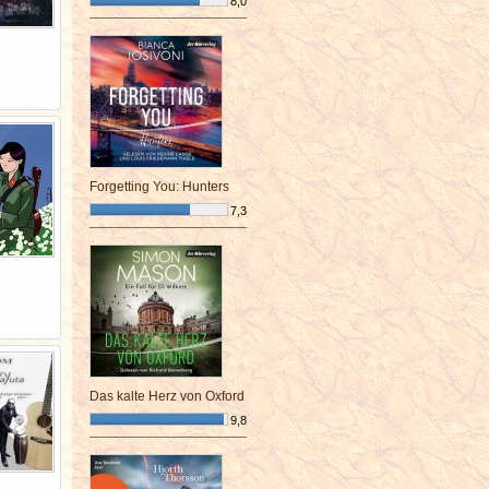
8,0
¯¯¯¯¯¯¯¯¯¯¯¯¯¯¯¯¯¯¯¯¯¯¯¯
Forgetting You: Hunters
7,3
¯¯¯¯¯¯¯¯¯¯¯¯¯¯¯¯¯¯¯¯¯¯¯¯
Das kalte Herz von Oxford
9,8
¯¯¯¯¯¯¯¯¯¯¯¯¯¯¯¯¯¯¯¯¯¯¯¯