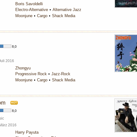
Boris Savoldelli
Electro-Alternative
Alternative Jazz
Moonjune
Cargo
Shack Media
8,0
Juli 2016
Zhongyu
Progressive Rock
Jazz-Rock
Moonjune
Cargo
Shack Media
om
HOT
8,0
sic
 März 2016
Harry Payuta