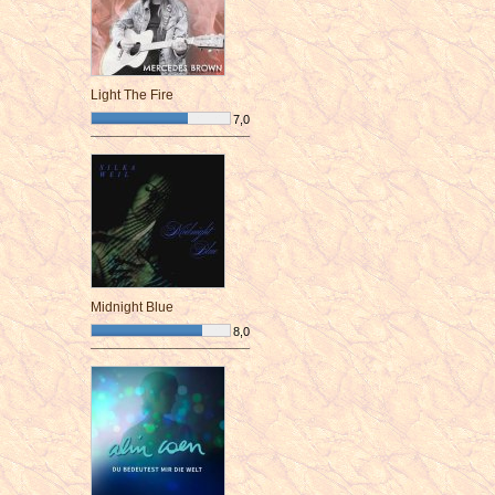
Light The Fire
7,0
¯¯¯¯¯¯¯¯¯¯¯¯¯¯¯¯¯¯¯¯¯¯¯¯
Midnight Blue
8,0
¯¯¯¯¯¯¯¯¯¯¯¯¯¯¯¯¯¯¯¯¯¯¯¯