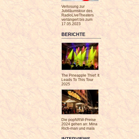
Verlosung zur
Jubiläumstour des
RadioLiveTheaters
verlängert bis zum
17.05.2023
BERICHTE
The Pineapple Thief: It
Leads To This Tour
2025
Die popNRW-Preise
2024 gehen an: Mina
Rich-man und maïa
INTERVIEWS