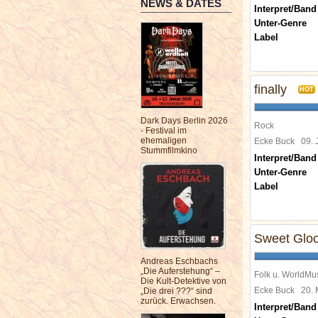
NEWS & DATES
Interpret/Band
Unter-Genre
Label
finally
HOT
Dark Days Berlin 2026
Rock
- Festival im
ehemaligen
Ecke Buck
09. 
Stummfilmkino
Interpret/Band
Unter-Genre
Label
Sweet Glo
Andreas Eschbachs
„Die Auferstehung“ –
Folk u. WorldMu
Die Kult-Detektive von
Ecke Buck
20.
„Die drei ???“ sind
zurück. Erwachsen.
Interpret/Band