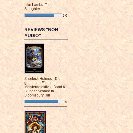
Like Lambs: To the
Slaughter
8,0
¯¯¯¯¯¯¯¯¯¯¯¯¯¯¯¯¯¯¯¯¯¯¯¯
REVIEWS "NON-
AUDIO"
Sherlock Holmes - Die
geheimen Fälle des
Meisterdetektivs - Band 6:
Blutiger Schnee in
Bloomsbury Hill
9,0
¯¯¯¯¯¯¯¯¯¯¯¯¯¯¯¯¯¯¯¯¯¯¯¯