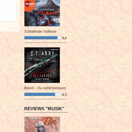
Schlafende Vulkane
9,0
¯¯¯¯¯¯¯¯¯¯¯¯¯¯¯¯¯¯¯¯¯¯¯¯
Blood – Du sollst bereuen
8,3
¯¯¯¯¯¯¯¯¯¯¯¯¯¯¯¯¯¯¯¯¯¯¯¯
REVIEWS "MUSIK"