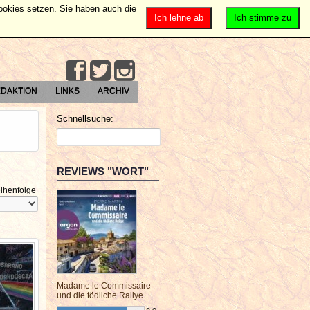
Cookies setzen. Sie haben auch die
Ich lehne ab
Ich stimme zu
DAKTION
LINKS
ARCHIV
Schnellsuche:
REVIEWS "WORT"
ihenfolge
Madame le Commissaire
und die tödliche Rallye