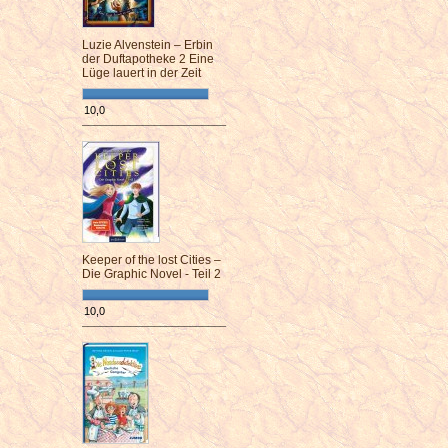
Luzie Alvenstein – Erbin
der Duftapotheke 2 Eine
Lüge lauert in der Zeit
10,0
¯¯¯¯¯¯¯¯¯¯¯¯¯¯¯¯¯¯¯¯¯¯¯¯
Keeper of the lost Cities –
Die Graphic Novel - Teil 2
10,0
¯¯¯¯¯¯¯¯¯¯¯¯¯¯¯¯¯¯¯¯¯¯¯¯