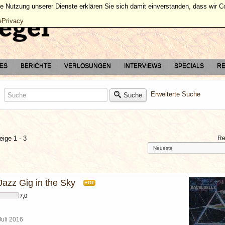
ie Nutzung unserer Dienste erklären Sie sich damit einverstanden, dass wir 
ePrivacy
TES
BERICHTE
VERLOSUNGEN
INTERVIEWS
SPECIALS
RE
Erweiterte Suche
Suche
eige 1 - 3
Re
Jazz Gig in the Sky
HOT
7,0
Juli 2016