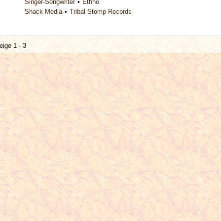
Singer-Songwriter
Ethno
Shack Media
Tribal Stomp Records
eige 1 - 3