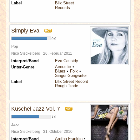
Label
Blix Street
Records
Simply Eva
HOT
9,0
Pop
Nico Steckelberg
26. Februar 2011
Interpret/Band
Eva Cassidy
Acoustic
Unter-Genre
Blues
Folk
Singer-Songwriter
Blix Street Records
Label
Rough Trade
Kuschel Jazz Vol. 7
HOT
7,0
Jazz
Nico Steckelberg
31. Oktober 2010
Aretha Franklin
Interpret/Band