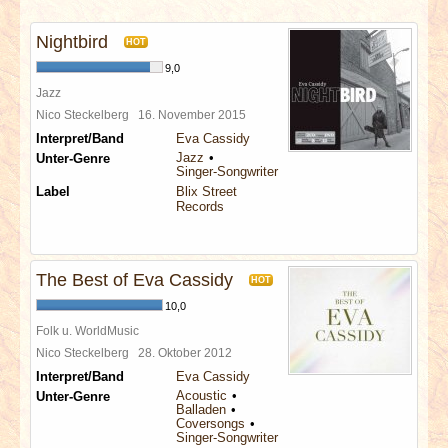
INTERVIEWS
Nightbird
HOT
SPECIALS
9,0
Jazz
REDAKTION
Nico Steckelberg
16. November 2015
Interpret/Band
Eva Cassidy
Jazz
Unter-Genre
LINKS
Singer-Songwriter
Label
Blix Street
Records
ARCHIV
The Best of Eva Cassidy
HOT
10,0
Folk u. WorldMusic
Nico Steckelberg
28. Oktober 2012
Interpret/Band
Eva Cassidy
Acoustic
Unter-Genre
Balladen
Coversongs
Singer-Songwriter