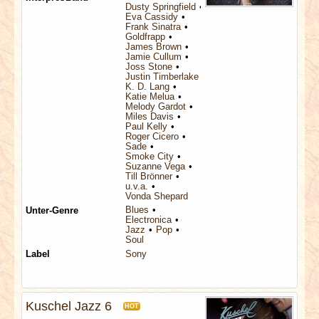
Dusty Springfield
Eva Cassidy
Frank Sinatra
Goldfrapp
James Brown
Jamie Cullum
Joss Stone
Justin Timberlake
K. D. Lang
Katie Melua
Melody Gardot
Miles Davis
Paul Kelly
Roger Cicero
Sade
Smoke City
Suzanne Vega
Till Brönner
u.v.a.
Vonda Shepard
Blues
Unter-Genre
Electronica
Jazz
Pop
Soul
Label
Sony
Kuschel Jazz 6
HOT