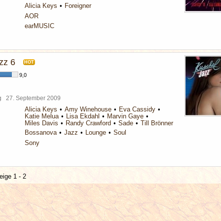
Alicia Keys
Foreigner
AOR
earMUSIC
zz 6
HOT
9,0
rg
27. September 2009
Alicia Keys
Amy Winehouse
Eva Cassidy
Katie Melua
Lisa Ekdahl
Marvin Gaye
Miles Davis
Randy Crawford
Sade
Till Brönner
Bossanova
Jazz
Lounge
Soul
Sony
eige 1 - 2