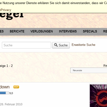
ie Nutzung unserer Dienste erklären Sie sich damit einverstanden, dass wir 
ePrivacy
TES
BERICHTE
VERLOSUNGEN
INTERVIEWS
SPECIALS
RE
Erweiterte Suche
Suche
eige 1 - 2
Re
 down
HOT
9,0
26. Februar 2010