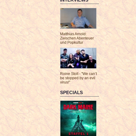
Matthias Arnold:
Zwischen Abenteuer
und Popkultur
Roine Stolt - "We can’t
be stopped by an evil
virus!"
SPECIALS