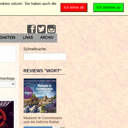
Cookies setzen. Sie haben auch die
Ich lehne ab
Ich stimme zu
DAKTION
LINKS
ARCHIV
Schnellsuche:
REVIEWS "WORT"
ihenfolge
Madame le Commissaire
und die tödliche Rallye