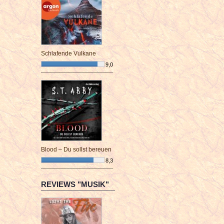
Schlafende Vulkane
9,0
¯¯¯¯¯¯¯¯¯¯¯¯¯¯¯¯¯¯¯¯¯¯¯¯
Blood – Du sollst bereuen
8,3
¯¯¯¯¯¯¯¯¯¯¯¯¯¯¯¯¯¯¯¯¯¯¯¯
REVIEWS "MUSIK"