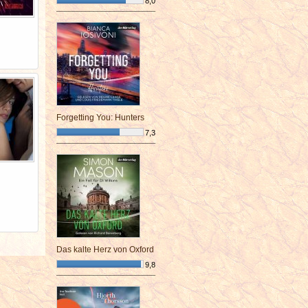
8,0
¯¯¯¯¯¯¯¯¯¯¯¯¯¯¯¯¯¯¯¯¯¯¯¯
Forgetting You: Hunters
7,3
¯¯¯¯¯¯¯¯¯¯¯¯¯¯¯¯¯¯¯¯¯¯¯¯
Das kalte Herz von Oxford
9,8
¯¯¯¯¯¯¯¯¯¯¯¯¯¯¯¯¯¯¯¯¯¯¯¯