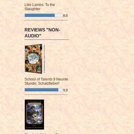
Like Lambs: To the
Slaughter
8,0
¯¯¯¯¯¯¯¯¯¯¯¯¯¯¯¯¯¯¯¯¯¯¯¯
REVIEWS "NON-
AUDIO"
School of Talents 9 Neunte
Stunde: Schatzfieber!
9,0
¯¯¯¯¯¯¯¯¯¯¯¯¯¯¯¯¯¯¯¯¯¯¯¯