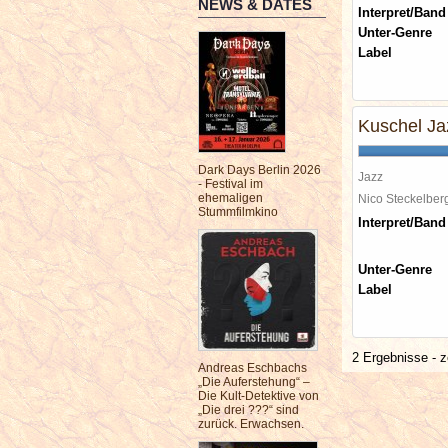
NEWS & DATES
Interpret/Band
Unter-Genre
Label
Kuschel Ja
Dark Days Berlin 2026
Jazz
- Festival im
ehemaligen
Nico Steckelbe
Stummfilmkino
Interpret/Band
Unter-Genre
Label
2 Ergebnisse - z
Andreas Eschbachs
„Die Auferstehung“ –
Die Kult-Detektive von
„Die drei ???“ sind
zurück. Erwachsen.