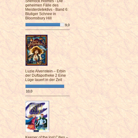
Sherlock Holmes - Die
geheimen Fälle des
Meisterdetektivs - Band 6:
Blutiger Schnee in
Bloomsbury Hill
9,0
¯¯¯¯¯¯¯¯¯¯¯¯¯¯¯¯¯¯¯¯¯¯¯¯
Luzie Alvenstein – Erbin
der Duftapotheke 2 Eine
Lüge lauert in der Zeit
10,0
¯¯¯¯¯¯¯¯¯¯¯¯¯¯¯¯¯¯¯¯¯¯¯¯
Keeper of the lost Cities –