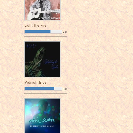
Light The Fire
7,0
¯¯¯¯¯¯¯¯¯¯¯¯¯¯¯¯¯¯¯¯¯¯¯¯
Midnight Blue
8,0
¯¯¯¯¯¯¯¯¯¯¯¯¯¯¯¯¯¯¯¯¯¯¯¯