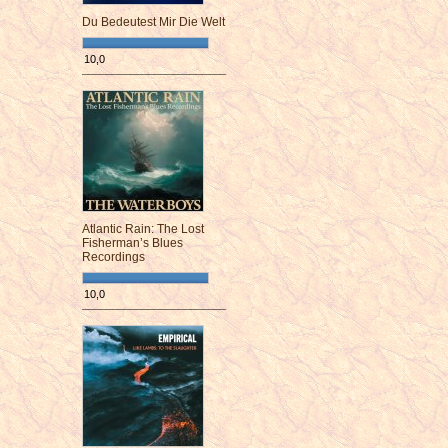
Du Bedeutest Mir Die Welt
10,0
¯¯¯¯¯¯¯¯¯¯¯¯¯¯¯¯¯¯¯¯¯¯¯¯
Atlantic Rain: The Lost
Fisherman’s Blues
Recordings
10,0
¯¯¯¯¯¯¯¯¯¯¯¯¯¯¯¯¯¯¯¯¯¯¯¯