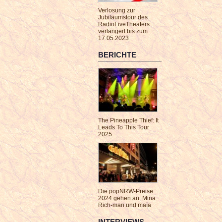
Verlosung zur
Jubiläumstour des
RadioLiveTheaters
verlängert bis zum
17.05.2023
BERICHTE
The Pineapple Thief: It
Leads To This Tour
2025
Die popNRW-Preise
2024 gehen an: Mina
Rich-man und maïa
INTERVIEWS