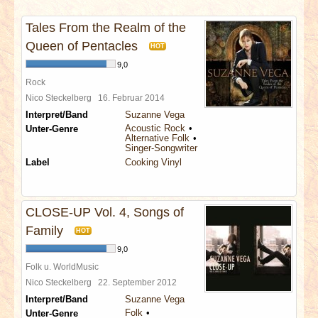
INTERVIEWS
Tales From the Realm of the
SPECIALS
Queen of Pentacles
HOT
9,0
REDAKTION
Rock
Nico Steckelberg
16. Februar 2014
Interpret/Band
Suzanne Vega
LINKS
Acoustic Rock
Unter-Genre
Alternative Folk
Singer-Songwriter
ARCHIV
Label
Cooking Vinyl
CLOSE-UP Vol. 4, Songs of
Family
HOT
9,0
Folk u. WorldMusic
Nico Steckelberg
22. September 2012
Interpret/Band
Suzanne Vega
Folk
Unter-Genre