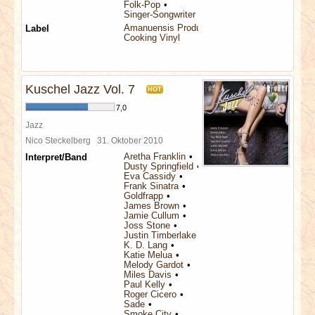
Folk-Pop
Singer-Songwriter
Amanuensis Productions
Label
Cooking Vinyl
Kuschel Jazz Vol. 7
HOT
7,0
Jazz
Nico Steckelberg
31. Oktober 2010
Aretha Franklin
Interpret/Band
Dusty Springfield
Eva Cassidy
Frank Sinatra
Goldfrapp
James Brown
Jamie Cullum
Joss Stone
Justin Timberlake
K. D. Lang
Katie Melua
Melody Gardot
Miles Davis
Paul Kelly
Roger Cicero
Sade
Smoke City