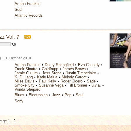
Aretha Franklin
Soul
Atlantic Records
zz Vol. 7
HOT
7,0
rg
31. Oktober 2010
Aretha Franklin
Dusty Springfield
Eva Cassidy
Frank Sinatra
Goldfrapp
James Brown
Jamie Cullum
Joss Stone
Justin Timberlake
K. D. Lang
Katie Melua
Melody Gardot
Miles Davis
Paul Kelly
Roger Cicero
Sade
Smoke City
Suzanne Vega
Till Brönner
u.v.a.
Vonda Shepard
Blues
Electronica
Jazz
Pop
Soul
Sony
eige 1 - 2