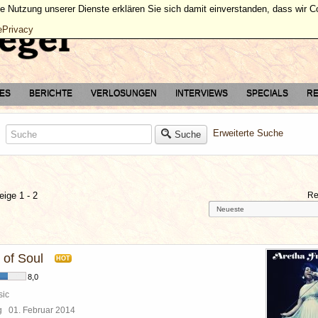
ie Nutzung unserer Dienste erklären Sie sich damit einverstanden, dass wir 
ePrivacy
TES
BERICHTE
VERLOSUNGEN
INTERVIEWS
SPECIALS
RE
Erweiterte Suche
Suche
eige 1 - 2
Re
of Soul
HOT
8,0
sic
rg
01. Februar 2014