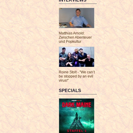
Matthias Arnold:
Zwischen Abenteuer
und Popkultur
Roine Stolt - "We can’t
be stopped by an evil
virus!"
SPECIALS