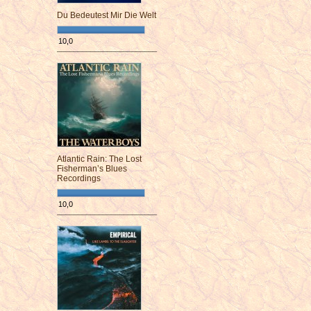
Du Bedeutest Mir Die Welt
10,0
¯¯¯¯¯¯¯¯¯¯¯¯¯¯¯¯¯¯¯¯¯¯¯¯
Atlantic Rain: The Lost
Fisherman’s Blues
Recordings
10,0
¯¯¯¯¯¯¯¯¯¯¯¯¯¯¯¯¯¯¯¯¯¯¯¯