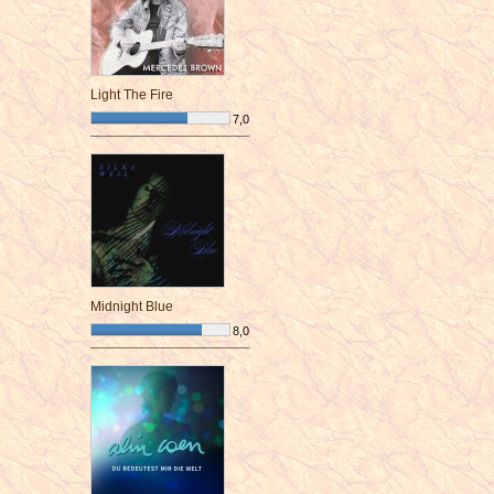
Light The Fire
7,0
¯¯¯¯¯¯¯¯¯¯¯¯¯¯¯¯¯¯¯¯¯¯¯¯
Midnight Blue
8,0
¯¯¯¯¯¯¯¯¯¯¯¯¯¯¯¯¯¯¯¯¯¯¯¯