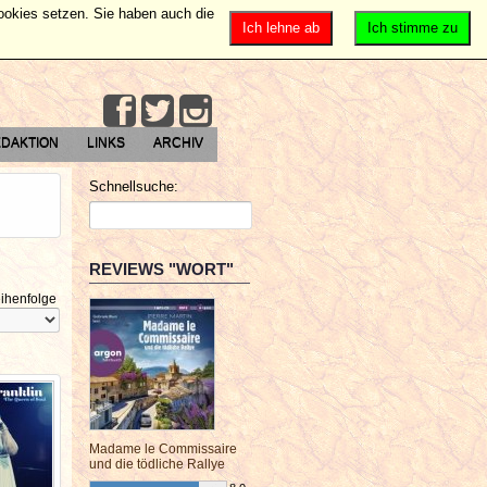
Cookies setzen. Sie haben auch die
Ich lehne ab
Ich stimme zu
DAKTION
LINKS
ARCHIV
Schnellsuche:
REVIEWS "WORT"
ihenfolge
Madame le Commissaire
und die tödliche Rallye