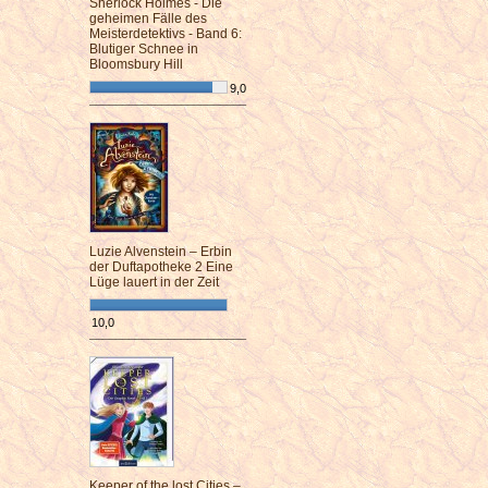
Sherlock Holmes - Die
geheimen Fälle des
Meisterdetektivs - Band 6:
Blutiger Schnee in
Bloomsbury Hill
9,0
¯¯¯¯¯¯¯¯¯¯¯¯¯¯¯¯¯¯¯¯¯¯¯¯
Luzie Alvenstein – Erbin
der Duftapotheke 2 Eine
Lüge lauert in der Zeit
10,0
¯¯¯¯¯¯¯¯¯¯¯¯¯¯¯¯¯¯¯¯¯¯¯¯
Keeper of the lost Cities –