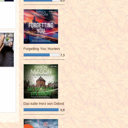
8,0
¯¯¯¯¯¯¯¯¯¯¯¯¯¯¯¯¯¯¯¯¯¯¯¯
Forgetting You: Hunters
7,3
¯¯¯¯¯¯¯¯¯¯¯¯¯¯¯¯¯¯¯¯¯¯¯¯
Das kalte Herz von Oxford
9,8
¯¯¯¯¯¯¯¯¯¯¯¯¯¯¯¯¯¯¯¯¯¯¯¯