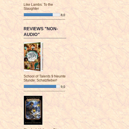
Like Lambs: To the
Slaughter
8,0
¯¯¯¯¯¯¯¯¯¯¯¯¯¯¯¯¯¯¯¯¯¯¯¯
REVIEWS "NON-
AUDIO"
School of Talents 9 Neunte
Stunde: Schatzfieber!
9,0
¯¯¯¯¯¯¯¯¯¯¯¯¯¯¯¯¯¯¯¯¯¯¯¯