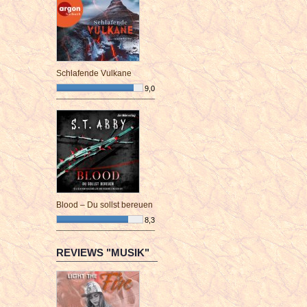
Schlafende Vulkane
9,0
¯¯¯¯¯¯¯¯¯¯¯¯¯¯¯¯¯¯¯¯¯¯¯¯
Blood – Du sollst bereuen
8,3
¯¯¯¯¯¯¯¯¯¯¯¯¯¯¯¯¯¯¯¯¯¯¯¯
REVIEWS "MUSIK"