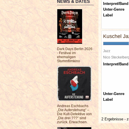
NEWS & DATES
Interpret/Band
Unter-Genre
Label
Kuschel Ja
Dark Days Berlin 2026
Jazz
- Festival im
ehemaligen
Nico Steckelbe
Stummfilmkino
Interpret/Band
Unter-Genre
Label
Andreas Eschbachs
„Die Auferstehung“ –
Die Kult-Detektive von
„Die drei ???“ sind
2 Ergebnisse - z
zurück. Erwachsen.