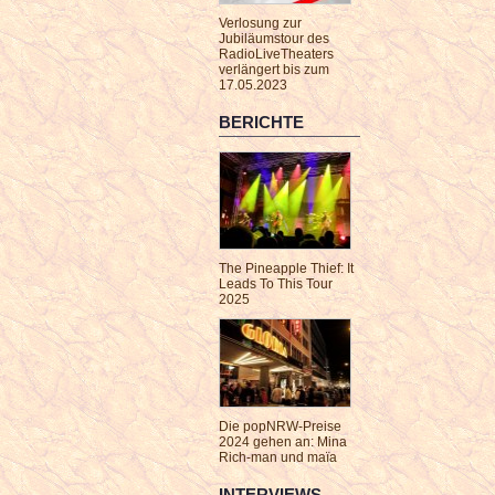
Verlosung zur
Jubiläumstour des
RadioLiveTheaters
verlängert bis zum
17.05.2023
BERICHTE
The Pineapple Thief: It
Leads To This Tour
2025
Die popNRW-Preise
2024 gehen an: Mina
Rich-man und maïa
INTERVIEWS