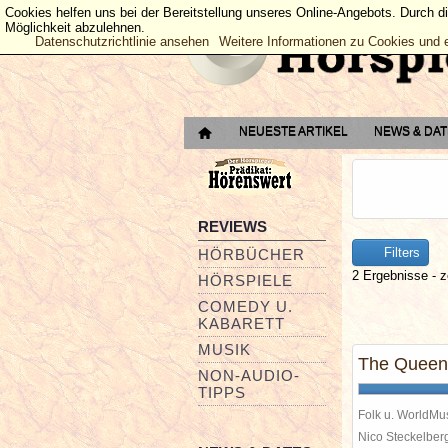
Cookies helfen uns bei der Bereitstellung unseres Online-Angebots. Durch d
Möglichkeit abzulehnen.
Datenschutzrichtlinie ansehen
Weitere Informationen zu Cookies und 
NEUESTE ARTIKEL
NEWS & DA
REVIEWS
Filters
HÖRBÜCHER
2 Ergebnisse - z
HÖRSPIELE
COMEDY U.
KABARETT
MUSIK
The Queen 
NON-AUDIO-
TIPPS
Folk u. WorldMu
Nico Steckelbe