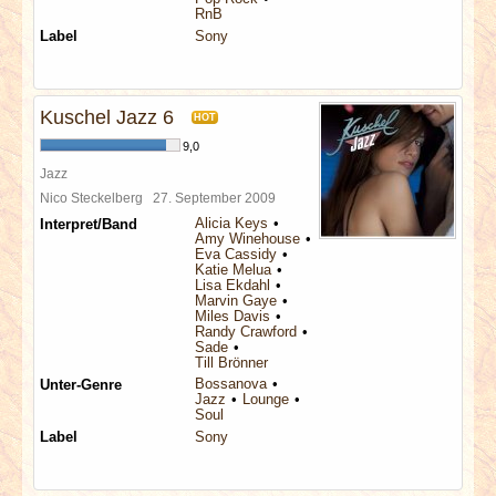
RnB
Label
Sony
Kuschel Jazz 6
HOT
9,0
Jazz
Nico Steckelberg
27. September 2009
Alicia Keys
Interpret/Band
Amy Winehouse
Eva Cassidy
Katie Melua
Lisa Ekdahl
Marvin Gaye
Miles Davis
Randy Crawford
Sade
Till Brönner
Bossanova
Unter-Genre
Jazz
Lounge
Soul
Label
Sony