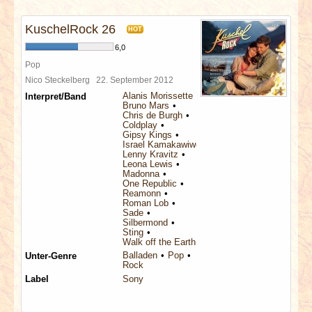
INTERVIEWS
KuschelRock 26
HOT
SPECIALS
6,0
Pop
REDAKTION
Nico Steckelberg
22. September 2012
Alanis Morissette
Interpret/Band
Bruno Mars
LINKS
Chris de Burgh
Coldplay
Gipsy Kings
Israel Kamakawiwo'ole
ARCHIV
Lenny Kravitz
Leona Lewis
Madonna
One Republic
Reamonn
Roman Lob
Sade
Silbermond
Sting
Walk off the Earth
Balladen
Pop
Unter-Genre
Rock
Label
Sony