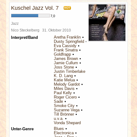
Kuschel Jazz Vol. 7
HOT
7,0
Jazz
Nico Steckelberg
31. Oktober 2010
Aretha Franklin
Interpret/Band
Dusty Springfield
Eva Cassidy
Frank Sinatra
Goldfrapp
James Brown
Jamie Cullum
Joss Stone
Justin Timberlake
K. D. Lang
Katie Melua
Melody Gardot
Miles Davis
Paul Kelly
Roger Cicero
Sade
Smoke City
Suzanne Vega
Till Brönner
u.v.a.
Vonda Shepard
Blues
Unter-Genre
Electronica