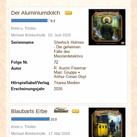
INTERVIEWS
Der Aluminiumdolch
HOT
SPECIALS
9,4
Krimi u. Thriller
REDAKTION
Michael Brinkschulte
02. Juni 2026
Serienname
Sherlock Holmes
- Die geheimen
LINKS
Fälle des
Meisterdetektivs
Folge Nr.
72
ARCHIV
R. Austin Freeman
Autor
Marc Gruppe
Arthur Conan Doyle
Hörspiellabel/Verlag
Titania Medien
Erscheinungsjahr
2026
Blaubarts Erbe
HOT
10,0
Krimi u. Thriller
Michael Brinkschulte
17. Mai 2026