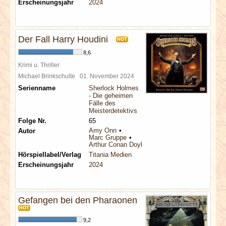
Erscheinungsjahr
2024
Der Fall Harry Houdini
HOT
8,6
Krimi u. Thriller
Michael Brinkschulte
01. November 2024
Serienname
Sherlock Holmes
- Die geheimen
Fälle des
Meisterdetektivs
Folge Nr.
65
Amy Onn
Autor
Marc Gruppe
Arthur Conan Doyle
Hörspiellabel/Verlag
Titania Medien
Erscheinungsjahr
2024
Gefangen bei den Pharaonen
HOT
9,2