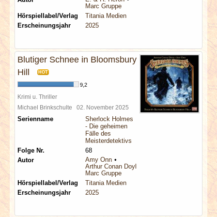
Marc Gruppe
Hörspiellabel/Verlag
Titania Medien
Erscheinungsjahr
2025
Blutiger Schnee in Bloomsbury
Hill
HOT
9,2
Krimi u. Thriller
Michael Brinkschulte
02. November 2025
Serienname
Sherlock Holmes
- Die geheimen
Fälle des
Meisterdetektivs
Folge Nr.
68
Amy Onn
Autor
Arthur Conan Doyle
Marc Gruppe
Hörspiellabel/Verlag
Titania Medien
Erscheinungsjahr
2025