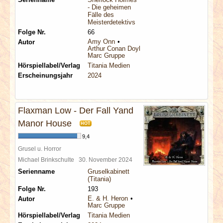
- Die geheimen
Fälle des
Meisterdetektivs
Folge Nr.
66
Amy Onn
Autor
Arthur Conan Doyle
Marc Gruppe
Hörspiellabel/Verlag
Titania Medien
Erscheinungsjahr
2024
Flaxman Low - Der Fall Yand
Manor House
HOT
9,4
Grusel u. Horror
Michael Brinkschulte
30. November 2024
Serienname
Gruselkabinett
(Titania)
Folge Nr.
193
E. & H. Heron
Autor
Marc Gruppe
Hörspiellabel/Verlag
Titania Medien