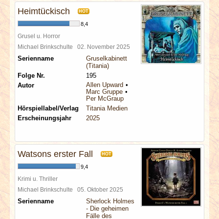
Heimtückisch
HOT
8,4
Grusel u. Horror
Michael Brinkschulte
02. November 2025
Serienname
Gruselkabinett
(Titania)
Folge Nr.
195
Allen Upward
Autor
Marc Gruppe
Per McGraup
Hörspiellabel/Verlag
Titania Medien
Erscheinungsjahr
2025
Watsons erster Fall
HOT
9,4
Krimi u. Thriller
Michael Brinkschulte
05. Oktober 2025
Serienname
Sherlock Holmes
- Die geheimen
Fälle des