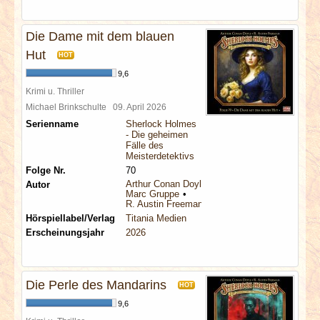
Die Dame mit dem blauen
Hut
HOT
9,6
Krimi u. Thriller
Michael Brinkschulte
09. April 2026
Serienname
Sherlock Holmes
- Die geheimen
Fälle des
Meisterdetektivs
Folge Nr.
70
Arthur Conan Doyle
Autor
Marc Gruppe
R. Austin Freeman
Hörspiellabel/Verlag
Titania Medien
Erscheinungsjahr
2026
Die Perle des Mandarins
HOT
9,6