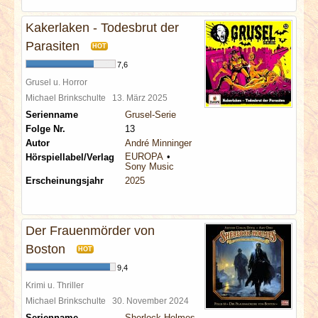
Kakerlaken - Todesbrut der
Parasiten
HOT
7,6
Grusel u. Horror
Michael Brinkschulte
13. März 2025
Serienname
Grusel-Serie
Folge Nr.
13
Autor
André Minninger
EUROPA
Hörspiellabel/Verlag
Sony Music
Erscheinungsjahr
2025
Der Frauenmörder von
Boston
HOT
9,4
Krimi u. Thriller
Michael Brinkschulte
30. November 2024
Serienname
Sherlock Holmes