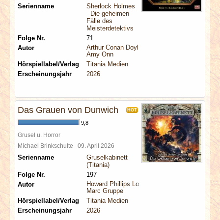
Serienname
Sherlock Holmes
- Die geheimen
Fälle des
Meisterdetektivs
Folge Nr.
71
Arthur Conan Doyle
Autor
Amy Onn
Hörspiellabel/Verlag
Titania Medien
Erscheinungsjahr
2026
Das Grauen von Dunwich
HOT
9,8
Grusel u. Horror
Michael Brinkschulte
09. April 2026
Serienname
Gruselkabinett
(Titania)
Folge Nr.
197
Howard Phillips Lovecraft
Autor
Marc Gruppe
Hörspiellabel/Verlag
Titania Medien
Erscheinungsjahr
2026