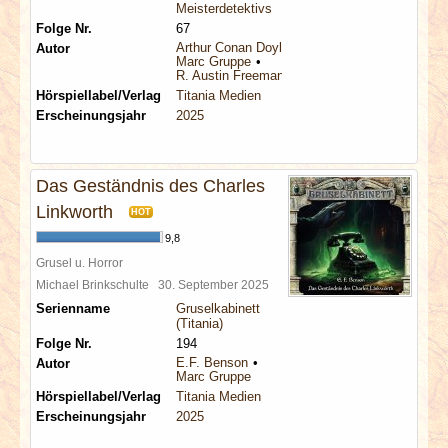
Meisterdetektivs
Folge Nr.
67
Arthur Conan Doyle
Autor
Marc Gruppe
R. Austin Freeman
Hörspiellabel/Verlag
Titania Medien
Erscheinungsjahr
2025
Das Geständnis des Charles
Linkworth
HOT
9,8
Grusel u. Horror
Michael Brinkschulte
30. September 2025
Serienname
Gruselkabinett
(Titania)
Folge Nr.
194
E.F. Benson
Autor
Marc Gruppe
Hörspiellabel/Verlag
Titania Medien
Erscheinungsjahr
2025