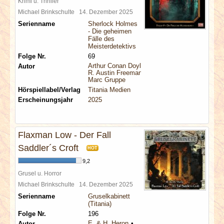
Krimi u. Thriller
Michael Brinkschulte
14. Dezember 2025
Serienname
Sherlock Holmes
- Die geheimen
Fälle des
Meisterdetektivs
Folge Nr.
69
Arthur Conan Doyle
Autor
R. Austin Freeman
Marc Gruppe
Hörspiellabel/Verlag
Titania Medien
Erscheinungsjahr
2025
Flaxman Low - Der Fall
Saddler´s Croft
HOT
9,2
Grusel u. Horror
Michael Brinkschulte
14. Dezember 2025
Serienname
Gruselkabinett
(Titania)
Folge Nr.
196
E. & H. Heron
Autor