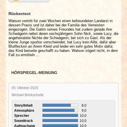
Rückentext
Watson vertritt für zwei Wochen einen befreundeten Landarzt in
dessen Praxis und ist daher bei der Familie des Verreisten
eingezogen. Die Gattin seines Freundes hat zudem gerade ihre
Schwägerin nebst deren sechsjährigem Sohn Nick, sowie Lucy, die
angeheiratete Nichte der Schwägerin, bei sich zu Gast. Als der
kleine Junge spurlos verschwindet, hat Lucy kein Alibi, dafür aber
Blutflecken an ihrem Kleid und leider ein sehr gutes Motiv dafür,
das Kind beiseite geschafft zu haben. Watson zögert nicht, in dem
Fall zu ermitteln ...
HÖRSPIEGEL-MEINUNG
05. Oktober 2025
Michael Brinkschulte
Story/Inhalt
8,0
Atmosphäre
9,0
Sprecher
10,0
Soundtrack
10,0
Aufmachung
10,0