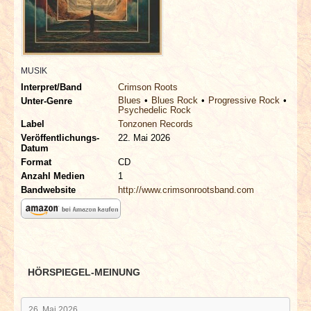
INTERVIEWS
SPECIALS
MUSIK
REDAKTION
Interpret/Band
Crimson Roots
Blues
Blues Rock
Progressive Rock
Unter-Genre
Psychedelic Rock
LINKS
Label
Tonzonen Records
Veröffentlichungs-
22. Mai 2026
Datum
ARCHIV
Format
CD
Anzahl Medien
1
Bandwebsite
http://www.crimsonrootsband.com
HÖRSPIEGEL-MEINUNG
26. Mai 2026