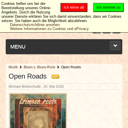
Cookies helfen uns bei der
Ich lehne ab
Ich stimme zu
Bereitstellung unseres Online-
Angebots. Durch die Nutzung
unserer Dienste erklären Sie sich damit einverstanden, dass wir Cookies
setzen. Sie haben auch die Möglichkeit abzulehnen.
Datenschutzrichtlinie ansehen
Weitere Informationen zu Cookies und ePrivacy
MENU
Musik
Blues u. Blues-Rock
Open Roads
NEUESTE ARTIKEL
Open Roads
HOT
Michael Brinkschulte
26. Mai 2026
NEWS & DATES
BERICHTE
VERLOSUNGEN