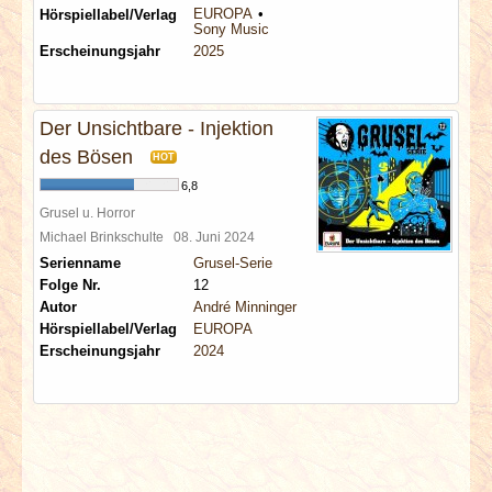
EUROPA
Hörspiellabel/Verlag
Sony Music
Erscheinungsjahr
2025
Der Unsichtbare - Injektion
des Bösen
HOT
6,8
Grusel u. Horror
Michael Brinkschulte
08. Juni 2024
Serienname
Grusel-Serie
Folge Nr.
12
Autor
André Minninger
Hörspiellabel/Verlag
EUROPA
Erscheinungsjahr
2024