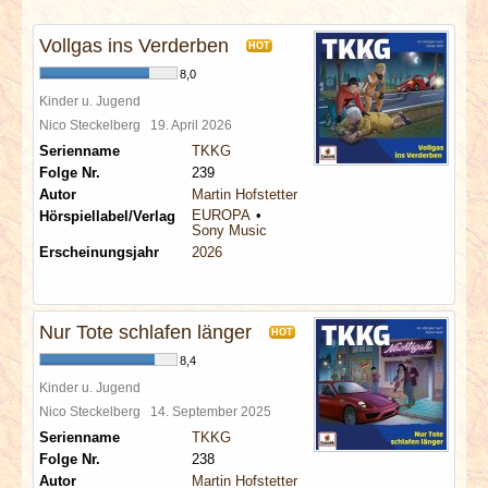
INTERVIEWS
Vollgas ins Verderben
HOT
SPECIALS
8,0
Kinder u. Jugend
REDAKTION
Nico Steckelberg
19. April 2026
Serienname
TKKG
Folge Nr.
239
LINKS
Autor
Martin Hofstetter
EUROPA
Hörspiellabel/Verlag
Sony Music
ARCHIV
Erscheinungsjahr
2026
Nur Tote schlafen länger
HOT
8,4
Kinder u. Jugend
Nico Steckelberg
14. September 2025
Serienname
TKKG
Folge Nr.
238
Autor
Martin Hofstetter