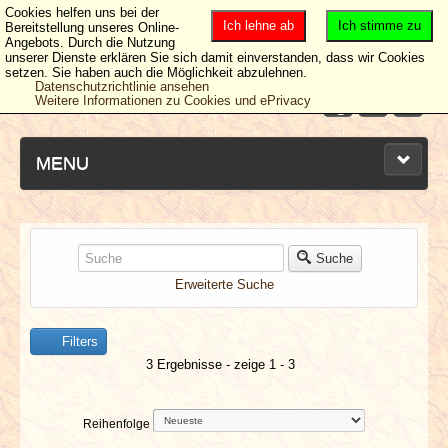
Cookies helfen uns bei der
Ich lehne ab
Ich stimme zu
Bereitstellung unseres Online-
Angebots. Durch die Nutzung
unserer Dienste erklären Sie sich damit einverstanden, dass wir Cookies
setzen. Sie haben auch die Möglichkeit abzulehnen.
Datenschutzrichtlinie ansehen
Weitere Informationen zu Cookies und ePrivacy
MENU
NEUESTE ARTIKEL
Suche
Erweiterte Suche
NEWS & DATES
Filters
BERICHTE
3 Ergebnisse - zeige 1 - 3
VERLOSUNGEN
Reihenfolge