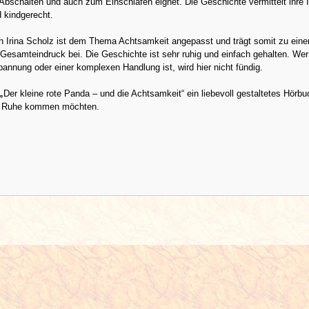
bschalten und auch zum Einschlafen eignet. Die Geschichte vermittelt ihre I
d kindgerecht.
n Irina Scholz ist dem Thema Achtsamkeit angepasst und trägt somit zu ein
esamteindruck bei. Die Geschichte ist sehr ruhig und einfach gehalten. Wer
nnung oder einer komplexen Handlung ist, wird hier nicht fündig.
„
Der kleine rote Panda – und die Achtsamkeit“ ein liebevoll gestaltetes Hörbu
ur Ruhe kommen möchten.