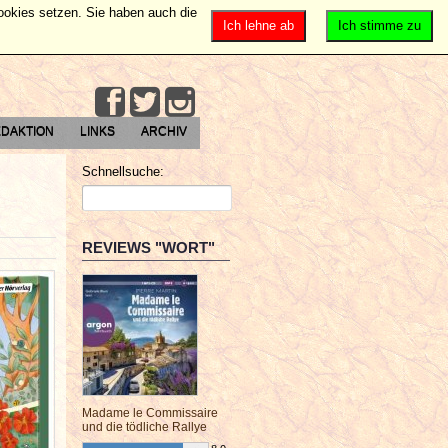
Cookies setzen. Sie haben auch die
Ich lehne ab
Ich stimme zu
DAKTION
LINKS
ARCHIV
Schnellsuche:
REVIEWS "WORT"
Madame le Commissaire
und die tödliche Rallye