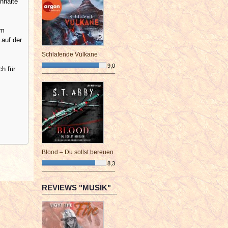
nhalte
em
 auf der
Schlafende Vulkane
9,0
ch für
¯¯¯¯¯¯¯¯¯¯¯¯¯¯¯¯¯¯¯¯¯¯¯¯
Blood – Du sollst bereuen
8,3
¯¯¯¯¯¯¯¯¯¯¯¯¯¯¯¯¯¯¯¯¯¯¯¯
REVIEWS "MUSIK"