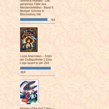
Sherlock Holmes - Die
geheimen Fälle des
Meisterdetektivs - Band 6:
Blutiger Schnee in
Bloomsbury Hill
9,0
¯¯¯¯¯¯¯¯¯¯¯¯¯¯¯¯¯¯¯¯¯¯¯¯
Luzie Alvenstein – Erbin
der Duftapotheke 2 Eine
Lüge lauert in der Zeit
10,0
¯¯¯¯¯¯¯¯¯¯¯¯¯¯¯¯¯¯¯¯¯¯¯¯
Keeper of the lost Cities –