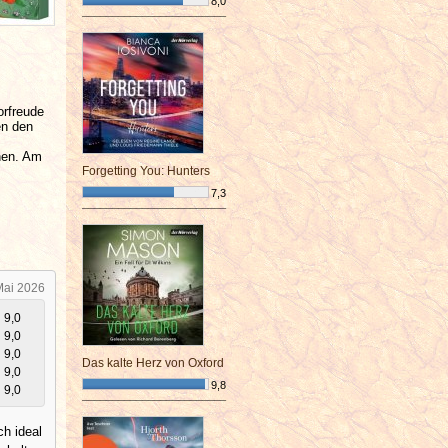
8,0
¯¯¯¯¯¯¯¯¯¯¯¯¯¯¯¯¯¯¯¯¯¯¯¯
orfreude
en den
nen. Am
Forgetting You: Hunters
7,3
¯¯¯¯¯¯¯¯¯¯¯¯¯¯¯¯¯¯¯¯¯¯¯¯
Mai 2026
9,0
9,0
9,0
Das kalte Herz von Oxford
9,0
9,8
9,0
¯¯¯¯¯¯¯¯¯¯¯¯¯¯¯¯¯¯¯¯¯¯¯¯
ch ideal