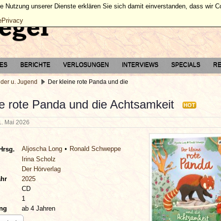
ie Nutzung unserer Dienste erklären Sie sich damit einverstanden, dass wir 
ePrivacy
TES
BERICHTE
VERLOSUNGEN
INTERVIEWS
SPECIALS
RE
nder u. Jugend
Der kleine rote Panda und die
ne rote Panda und die Achtsamkeit
HOT
1. Mai 2026
Aljoscha Long
Ronald Schweppe
Hrsg.
Irina Scholz
Der Hörverlag
ahr
2025
CD
1
ung
ab 4 Jahren