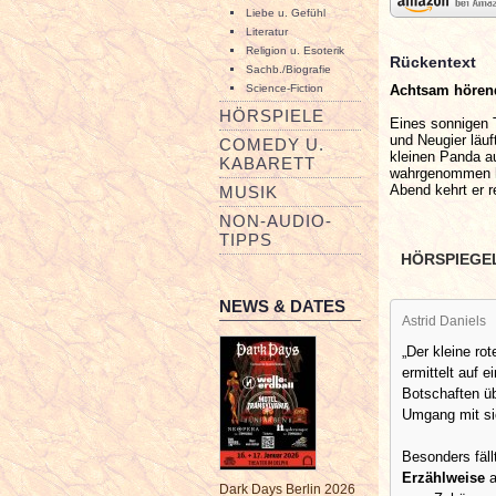
Liebe u. Gefühl
Literatur
Religion u. Esoterik
Rückentext
Sachb./Biografie
Achtsam hörend
Science-Fiction
HÖRSPIELE
Eines sonnigen 
und Neugier läu
COMEDY U.
kleinen Panda au
KABARETT
wahrgenommen ha
Abend kehrt er r
MUSIK
NON-AUDIO-
TIPPS
HÖRSPIEGE
NEWS & DATES
Astrid Daniels
„Der kleine ro
ermittelt auf 
Botschaften ü
Umgang mit si
Besonders fäll
Erzählweise
a
Dark Days Berlin 2026