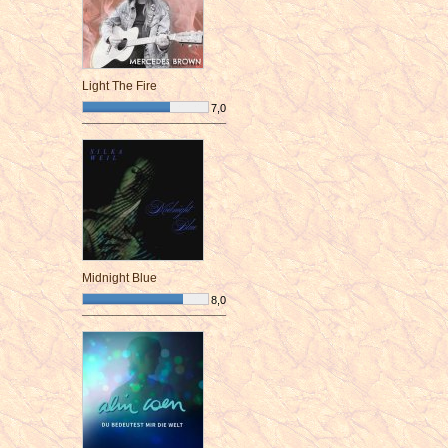
Light The Fire
7,0
¯¯¯¯¯¯¯¯¯¯¯¯¯¯¯¯¯¯¯¯¯¯¯¯
Midnight Blue
8,0
¯¯¯¯¯¯¯¯¯¯¯¯¯¯¯¯¯¯¯¯¯¯¯¯