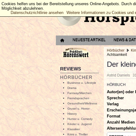
Cookies helfen uns bei der Bereitstellung unseres Online-Angebots. Durch d
Möglichkeit abzulehnen.
Datenschutzrichtlinie ansehen
Weitere Informationen zu Cookies und 
NEUESTE ARTIKEL
NEWS & DA
Hörbücher
Ki
Achtsamkeit
Der klei
REVIEWS
Astrid Daniels
3
HÖRBÜCHER
Business u. Lifestyle
HÖRBUCH
Drama
Autor(en) oder 
Fantasy/Märchen
Sprecher
Fremdsprachen
Verlag
Gesundheit/Wellness
Grusel u. Horror
Erscheinungsj
History
Format
Humor u. Comedy
Anzahl Medien
Kinder u. Jugend
Altersempfehl
Klassiker
Krimi u. Thriller