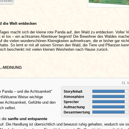
 die Welt entdecken
Tages macht sich der kleine rote Panda auf, den Wald zu entdecken. Voller V
ft er los – ein achtsames Abenteuer beginnt! Die Bewohner des Waldes mach
f die vielen wunderschönen Kleinigkeiten aufmerksam, die er bisher gar nicht
tte. So lernt er mit all seinen Sinnen den Wald, die Tiere und Pflanzen ken
eich beschenkt mit vielen kleinen Weisheiten nach Hause zurück.
L-MEINUNG
31. 
te Panda – und die Achtsamkeit“
Story/Inhalt
einfühlsame Weise wichtige
Atmosphäre
Sprecher
ber Achtsamkeit, Gefühle und den
Aufmachung
ch selbst.
Gesamtwertung
t die
sanfte und entspannte
uf. Die Handlung ist übersichtlich und bewusst ruhig gehalten, wodurch sie si