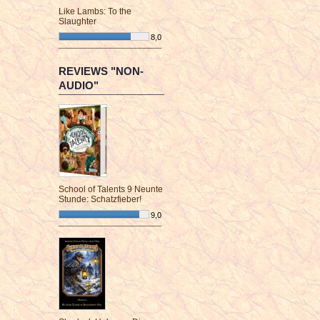
Like Lambs: To the
Slaughter
8,0
¯¯¯¯¯¯¯¯¯¯¯¯¯¯¯¯¯¯¯¯¯¯¯¯
REVIEWS "NON-
AUDIO"
School of Talents 9 Neunte
Stunde: Schatzfieber!
9,0
¯¯¯¯¯¯¯¯¯¯¯¯¯¯¯¯¯¯¯¯¯¯¯¯