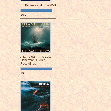
Du Bedeutest Mir Die Welt
10,0
¯¯¯¯¯¯¯¯¯¯¯¯¯¯¯¯¯¯¯¯¯¯¯¯
Atlantic Rain: The Lost
Fisherman’s Blues
Recordings
10,0
¯¯¯¯¯¯¯¯¯¯¯¯¯¯¯¯¯¯¯¯¯¯¯¯