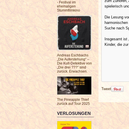
zum Zuhören, A
- Festival im
spielerisch un
ehemaligen
Stummfilmkino
Die Lesung vo
harmonischen G
Suche nach Spa
Insgesamt ist
Kinder, die z
Andreas Eschbachs
„Die Auferstehung“ –
Die Kult-Detektive von
„Die drei ???“ sind
zurück. Erwachsen.
Tweet
The Pineapple Thief
zurück auf Tour 2025
VERLOSUNGEN