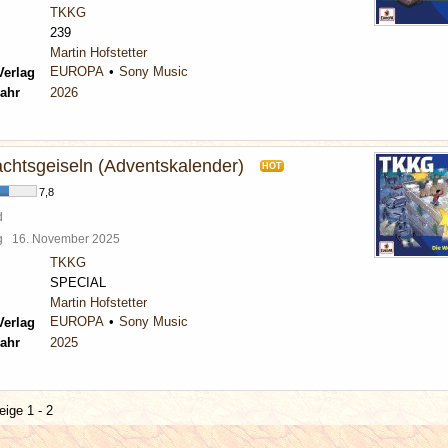
TKKG
239
Martin Hofstetter
EUROPA
Sony Music
Verlag
ahr
2026
chtsgeiseln (Adventskalender)
HOT
7,8
d
rg
16. November 2025
TKKG
SPECIAL
Martin Hofstetter
EUROPA
Sony Music
Verlag
ahr
2025
eige 1 - 2