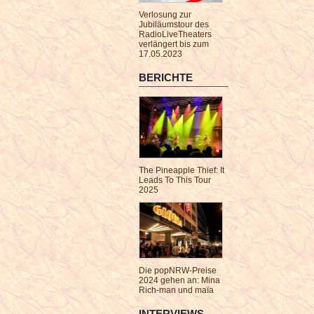
Verlosung zur
Jubiläumstour des
RadioLiveTheaters
verlängert bis zum
17.05.2023
BERICHTE
The Pineapple Thief: It
Leads To This Tour
2025
Die popNRW-Preise
2024 gehen an: Mina
Rich-man und maïa
INTERVIEWS