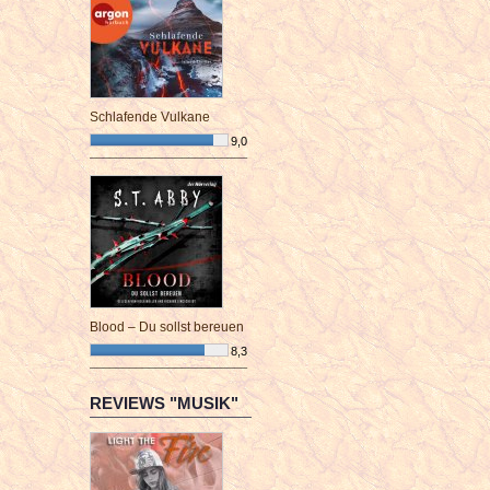
Schlafende Vulkane
9,0
¯¯¯¯¯¯¯¯¯¯¯¯¯¯¯¯¯¯¯¯¯¯¯¯
Blood – Du sollst bereuen
8,3
¯¯¯¯¯¯¯¯¯¯¯¯¯¯¯¯¯¯¯¯¯¯¯¯
REVIEWS "MUSIK"