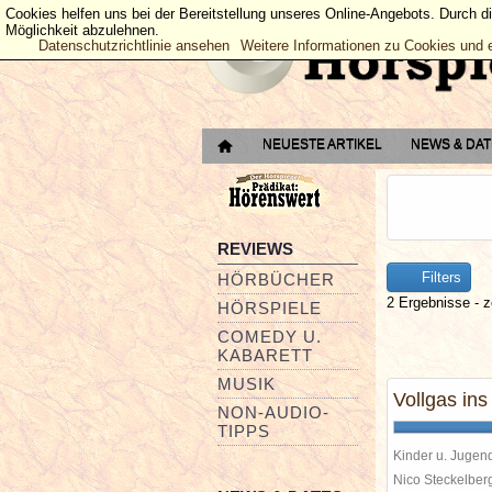
Cookies helfen uns bei der Bereitstellung unseres Online-Angebots. Durch d
Möglichkeit abzulehnen.
Datenschutzrichtlinie ansehen
Weitere Informationen zu Cookies und 
NEUESTE ARTIKEL
NEWS & DA
REVIEWS
Filters
HÖRBÜCHER
2 Ergebnisse - z
HÖRSPIELE
COMEDY U.
KABARETT
MUSIK
Vollgas in
NON-AUDIO-
TIPPS
Kinder u. Jugen
Nico Steckelbe