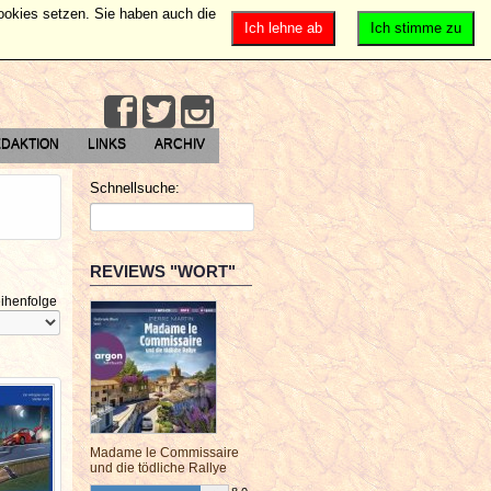
Cookies setzen. Sie haben auch die
Ich lehne ab
Ich stimme zu
DAKTION
LINKS
ARCHIV
Schnellsuche:
REVIEWS "WORT"
ihenfolge
Madame le Commissaire
und die tödliche Rallye