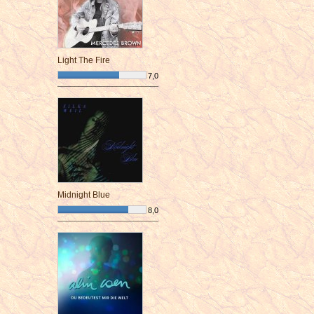
Light The Fire
7,0
¯¯¯¯¯¯¯¯¯¯¯¯¯¯¯¯¯¯¯¯¯¯¯¯
Midnight Blue
8,0
¯¯¯¯¯¯¯¯¯¯¯¯¯¯¯¯¯¯¯¯¯¯¯¯