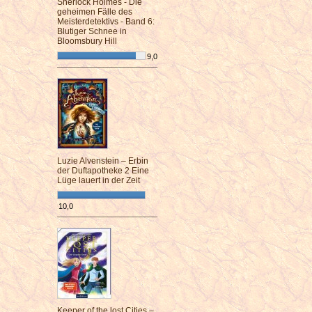
Sherlock Holmes - Die
geheimen Fälle des
Meisterdetektivs - Band 6:
Blutiger Schnee in
Bloomsbury Hill
9,0
¯¯¯¯¯¯¯¯¯¯¯¯¯¯¯¯¯¯¯¯¯¯¯¯
Luzie Alvenstein – Erbin
der Duftapotheke 2 Eine
Lüge lauert in der Zeit
10,0
¯¯¯¯¯¯¯¯¯¯¯¯¯¯¯¯¯¯¯¯¯¯¯¯
Keeper of the lost Cities –