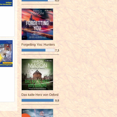
8,0
¯¯¯¯¯¯¯¯¯¯¯¯¯¯¯¯¯¯¯¯¯¯¯¯
Forgetting You: Hunters
7,3
¯¯¯¯¯¯¯¯¯¯¯¯¯¯¯¯¯¯¯¯¯¯¯¯
Das kalte Herz von Oxford
9,8
¯¯¯¯¯¯¯¯¯¯¯¯¯¯¯¯¯¯¯¯¯¯¯¯