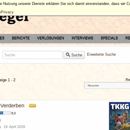
ie Nutzung unserer Dienste erklären Sie sich damit einverstanden, dass wir 
ePrivacy
TES
BERICHTE
VERLOSUNGEN
INTERVIEWS
SPECIALS
RE
Erweiterte Suche
Suche
eige 1 - 2
Re
s Verderben
HOT
8,0
d
rg
19. April 2026