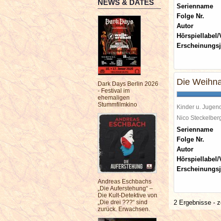
NEWS & DATES
Serienname
Folge Nr.
Autor
Hörspiellabel/
Erscheinungsj
Die Weihna
Dark Days Berlin 2026
- Festival im
ehemaligen
Stummfilmkino
Kinder u. Jugen
Nico Steckelbe
Serienname
Folge Nr.
Autor
Hörspiellabel/
Erscheinungsj
Andreas Eschbachs
„Die Auferstehung“ –
Die Kult-Detektive von
„Die drei ???“ sind
2 Ergebnisse - z
zurück. Erwachsen.