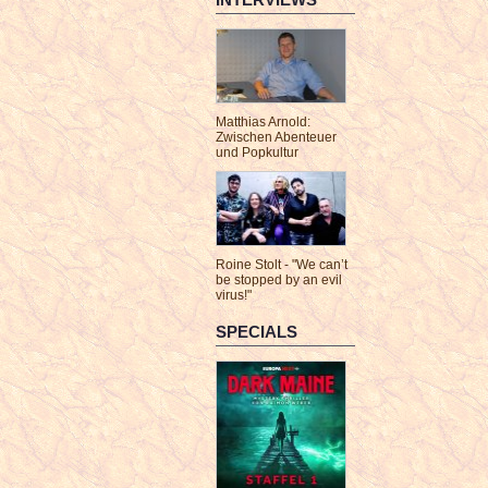
Matthias Arnold:
Zwischen Abenteuer
und Popkultur
Roine Stolt - "We can’t
be stopped by an evil
virus!"
SPECIALS