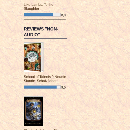
Like Lambs: To the
Slaughter
8,0
¯¯¯¯¯¯¯¯¯¯¯¯¯¯¯¯¯¯¯¯¯¯¯¯
REVIEWS "NON-
AUDIO"
School of Talents 9 Neunte
Stunde: Schatzfieber!
9,0
¯¯¯¯¯¯¯¯¯¯¯¯¯¯¯¯¯¯¯¯¯¯¯¯