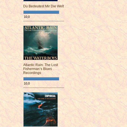
Du Bedeutest Mir Die Welt
10,0
¯¯¯¯¯¯¯¯¯¯¯¯¯¯¯¯¯¯¯¯¯¯¯¯
Atlantic Rain: The Lost
Fisherman’s Blues
Recordings
10,0
¯¯¯¯¯¯¯¯¯¯¯¯¯¯¯¯¯¯¯¯¯¯¯¯