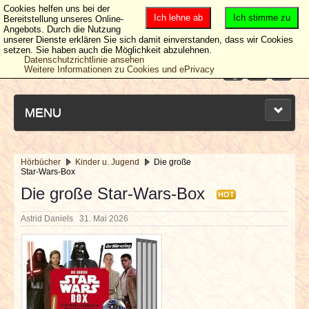
Cookies helfen uns bei der
Ich lehne ab
Ich stimme zu
Bereitstellung unseres Online-
Angebots. Durch die Nutzung
unserer Dienste erklären Sie sich damit einverstanden, dass wir Cookies
setzen. Sie haben auch die Möglichkeit abzulehnen.
Datenschutzrichtlinie ansehen
Weitere Informationen zu Cookies und ePrivacy
MENU
Hörbücher
Kinder u. Jugend
Die große
Star-Wars-Box
NEUESTE ARTIKEL
Die große Star-Wars-Box
HOT
NEWS & DATES
Astrid Daniels
31. Mai 2026
BERICHTE
VERLOSUNGEN