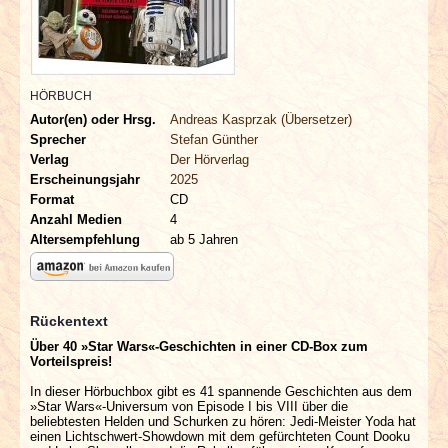
INTERVIEWS
SPECIALS
HÖRBUCH
REDAKTION
Autor(en) oder Hrsg.
Andreas Kasprzak (Übersetzer)
Sprecher
Stefan Günther
Verlag
Der Hörverlag
LINKS
Erscheinungsjahr
2025
Format
CD
ARCHIV
Anzahl Medien
4
Altersempfehlung
ab 5 Jahren
Rückentext
Über 40 »Star Wars«-Geschichten in einer CD-Box zum
Vorteilspreis!
In dieser Hörbuchbox gibt es 41 spannende Geschichten aus dem
»Star Wars«-Universum von Episode I bis VIII über die
beliebtesten Helden und Schurken zu hören: Jedi-Meister Yoda hat
einen Lichtschwert-Showdown mit dem gefürchteten Count Dooku