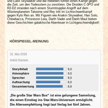
und Luke Skywalker und die Rebellen führen einen Kampf gegen
die Zeit, um den Todesstern zu zerstören. Die Droiden C-3PO und
R2-D2 stranden nach einem Sturmtruppler-Angriff auf dem
Wüstenplaneten Tatooine und Rey tritt im Lichtschwertkampf
gegen Kylo Ren an. Mit Figuren wie Anakin Skywalker, Han Solo,
Chewbacca, Prinzessin Leia, Darth Vader und Darth Maul bieten
diese Geschichten galaktische Abenteuer in Lichtgeschwindigkeit!
HÖRSPIEGEL-MEINUNG
31. Mai 2026
Astrid Daniels
Story/Inhalt
9,0
Atmosphäre
9,0
Sprecher
9,0
Aufmachung
8,0
Gesamtwertung
8,8
„
Die große Star Wars Box“ ist eine gelungene Sammlung,
die einen Einstieg ins Star-Wars-Universum ermöglicht.
Die Altersempfehlung liegt laut Verlag bei fünf Jahren.