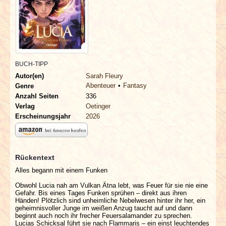
INTERVIEWS
SPECIALS
REDAKTION
BUCH-TIPP
Autor(en)
Sarah Fleury
LINKS
Abenteuer
Fantasy
Genre
Anzahl Seiten
336
Verlag
Oetinger
ARCHIV
Erscheinungsjahr
2026
Rückentext
Alles begann mit einem Funken
Obwohl Lucia nah am Vulkan Ätna lebt, was Feuer für sie nie eine
Gefahr. Bis eines Tages Funken sprühen – direkt aus ihren
Händen! Plötzlich sind unheimliche Nebelwesen hinter ihr her, ein
geheimnisvoller Junge im weißen Anzug taucht auf und dann
beginnt auch noch ihr frecher Feuersalamander zu sprechen.
Lucias Schicksal führt sie nach Flammaris – ein einst leuchtendes