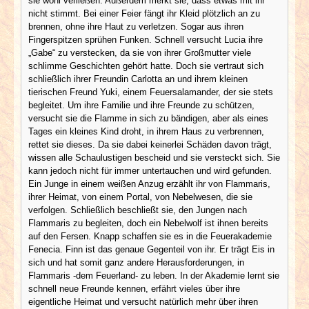
sie wohl verließen. Außerdem merkt sie, dass etwas mit ihr
nicht stimmt. Bei einer Feier fängt ihr Kleid plötzlich an zu
brennen, ohne ihre Haut zu verletzen. Sogar aus ihren
Fingerspitzen sprühen Funken. Schnell versucht Lucia ihre
„Gabe“ zu verstecken, da sie von ihrer Großmutter viele
schlimme Geschichten gehört hatte. Doch sie vertraut sich
schließlich ihrer Freundin Carlotta an und ihrem kleinen
tierischen Freund Yuki, einem Feuersalamander, der sie stets
begleitet. Um ihre Familie und ihre Freunde zu schützen,
versucht sie die Flamme in sich zu bändigen, aber als eines
Tages ein kleines Kind droht, in ihrem Haus zu verbrennen,
rettet sie dieses. Da sie dabei keinerlei Schäden davon trägt,
wissen alle Schaulustigen bescheid und sie versteckt sich. Sie
kann jedoch nicht für immer untertauchen und wird gefunden.
Ein Junge in einem weißen Anzug erzählt ihr von Flammaris,
ihrer Heimat, von einem Portal, von Nebelwesen, die sie
verfolgen. Schließlich beschließt sie, den Jungen nach
Flammaris zu begleiten, doch ein Nebelwolf ist ihnen bereits
auf den Fersen. Knapp schaffen sie es in die Feuerakademie
Fenecia. Finn ist das genaue Gegenteil von ihr. Er trägt Eis in
sich und hat somit ganz andere Herausforderungen, in
Flammaris -dem Feuerland- zu leben. In der Akademie lernt sie
schnell neue Freunde kennen, erfährt vieles über ihre
eigentliche Heimat und versucht natürlich mehr über ihren