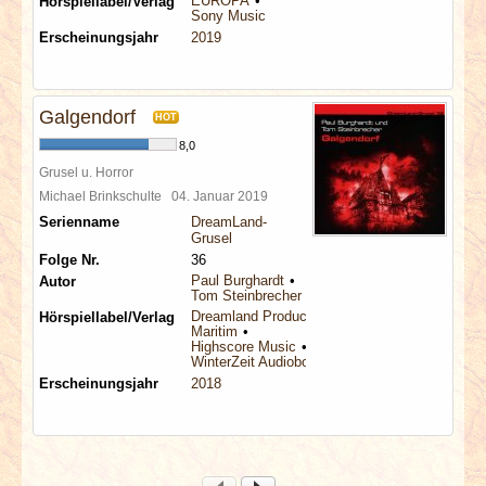
EUROPA
Hörspiellabel/Verlag
Sony Music
Erscheinungsjahr
2019
Galgendorf
HOT
8,0
Grusel u. Horror
Michael Brinkschulte
04. Januar 2019
Serienname
DreamLand-
Grusel
Folge Nr.
36
Paul Burghardt
Autor
Tom Steinbrecher
Dreamland Productions
Hörspiellabel/Verlag
Maritim
Highscore Music
WinterZeit Audiobooks
Erscheinungsjahr
2018