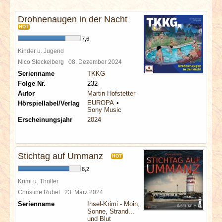
INTERVIEWS
Drohnenaugen in der Nacht
HOT
SPECIALS
7,6
Kinder u. Jugend
REDAKTION
Nico Steckelberg
08. Dezember 2024
Serienname
TKKG
LINKS
Folge Nr.
232
Autor
Martin Hofstetter
EUROPA
Hörspiellabel/Verlag
ARCHIV
Sony Music
Erscheinungsjahr
2024
Stichtag auf Ummanz
HOT
8,2
Krimi u. Thriller
Christine Rubel
23. März 2024
Serienname
Insel-Krimi - Moin,
Sonne, Strand...
und Blut