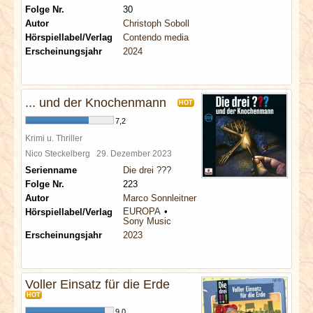
Folge Nr.
30
Autor
Christoph Soboll
Hörspiellabel/Verlag
Contendo media
Erscheinungsjahr
2024
... und der Knochenmann
HOT
7,2
Krimi u. Thriller
Nico Steckelberg
29. Dezember 2023
Serienname
Die drei ???
Folge Nr.
223
Autor
Marco Sonnleitner
EUROPA
Hörspiellabel/Verlag
Sony Music
Erscheinungsjahr
2023
Voller Einsatz für die Erde
HOT
9,0