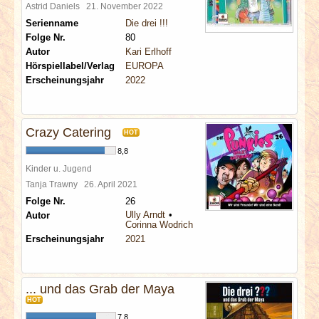
Astrid Daniels
21. November 2022
Serienname
Die drei !!!
Folge Nr.
80
Autor
Kari Erlhoff
Hörspiellabel/Verlag
EUROPA
Erscheinungsjahr
2022
Crazy Catering
HOT
8,8
Kinder u. Jugend
Tanja Trawny
26. April 2021
Folge Nr.
26
Ully Arndt
Autor
Corinna Wodrich
Erscheinungsjahr
2021
... und das Grab der Maya
HOT
7,8