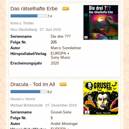
Das rätselhafte Erbe
HOT
7,4
Krimi u. Thriller
Nico Steckelberg
07. Juni 2020
Serienname
Die drei ???
Folge Nr.
205
Autor
Marco Sonnleitner
EUROPA
Hörspiellabel/Verlag
Sony Music
Erscheinungsjahr
2020
Dracula - Tod im All
HOT
8,2
Grusel u. Horror
Michael Brinkschulte
07. Dezember 2019
Serienname
Grusel-Serie
Folge Nr.
5
Autor
André Minninger