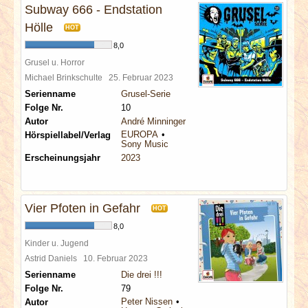
Subway 666 - Endstation
Hölle
HOT
8,0
Grusel u. Horror
Michael Brinkschulte
25. Februar 2023
Serienname
Grusel-Serie
Folge Nr.
10
Autor
André Minninger
EUROPA
Hörspiellabel/Verlag
Sony Music
Erscheinungsjahr
2023
Vier Pfoten in Gefahr
HOT
8,0
Kinder u. Jugend
Astrid Daniels
10. Februar 2023
Serienname
Die drei !!!
Folge Nr.
79
Peter Nissen
Autor