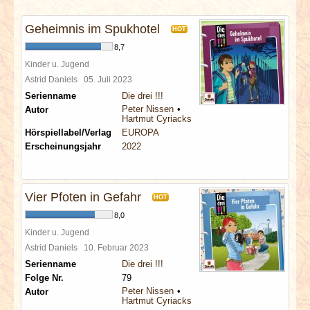
INTERVIEWS
Geheimnis im Spukhotel
HOT
SPECIALS
8,7
Kinder u. Jugend
REDAKTION
Astrid Daniels
05. Juli 2023
Serienname
Die drei !!!
Peter Nissen
Autor
LINKS
Hartmut Cyriacks
Hörspiellabel/Verlag
EUROPA
Erscheinungsjahr
2022
ARCHIV
Vier Pfoten in Gefahr
HOT
8,0
Kinder u. Jugend
Astrid Daniels
10. Februar 2023
Serienname
Die drei !!!
Folge Nr.
79
Peter Nissen
Autor
Hartmut Cyriacks