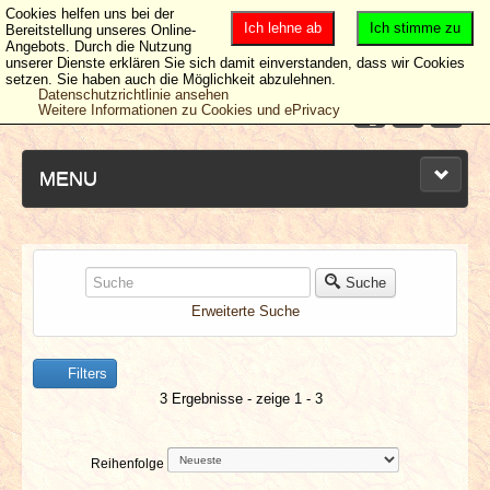
Cookies helfen uns bei der
Ich lehne ab
Ich stimme zu
Bereitstellung unseres Online-
Angebots. Durch die Nutzung
unserer Dienste erklären Sie sich damit einverstanden, dass wir Cookies
setzen. Sie haben auch die Möglichkeit abzulehnen.
Datenschutzrichtlinie ansehen
Weitere Informationen zu Cookies und ePrivacy
MENU
NEUESTE ARTIKEL
Suche
Erweiterte Suche
NEWS & DATES
Filters
BERICHTE
3 Ergebnisse - zeige 1 - 3
VERLOSUNGEN
Reihenfolge