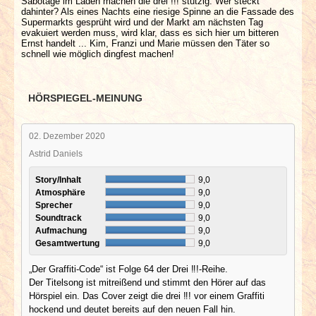
Sabotage im Laden machen die drei !!! stutzig. Wer steckt
dahinter? Als eines Nachts eine riesige Spinne an die Fassade des
Supermarkts gesprüht wird und der Markt am nächsten Tag
evakuiert werden muss, wird klar, dass es sich hier um bitteren
Ernst handelt ... Kim, Franzi und Marie müssen den Täter so
schnell wie möglich dingfest machen!
HÖRSPIEGEL-MEINUNG
02. Dezember 2020
Astrid Daniels
Story/Inhalt
9,0
Atmosphäre
9,0
Sprecher
9,0
Soundtrack
9,0
Aufmachung
9,0
Gesamtwertung
9,0
„Der Graffiti-Code“ ist Folge 64 der Drei ‼!-Reihe.
Der Titelsong ist mitreißend und stimmt den Hörer auf das
Hörspiel ein. Das Cover zeigt die drei ‼! vor einem Graffiti
hockend und deutet bereits auf den neuen Fall hin.