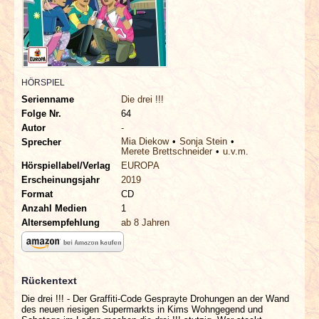
INTERVIEWS
SPECIALS
REDAKTION
HÖRSPIEL
Serienname
Die drei !!!
Folge Nr.
64
LINKS
Autor
-
Mia Diekow
Sonja Stein
Sprecher
Merete Brettschneider
u.v.m.
ARCHIV
Hörspiellabel/Verlag
EUROPA
Erscheinungsjahr
2019
Format
CD
Anzahl Medien
1
Altersempfehlung
ab 8 Jahren
Rückentext
Die drei !!! - Der Graffiti-Code Gesprayte Drohungen an der Wand
des neuen riesigen Supermarkts in Kims Wohngegend und