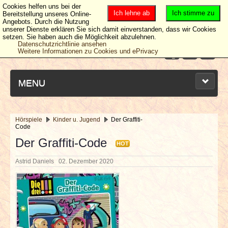
Cookies helfen uns bei der
Ich lehne ab
Ich stimme zu
Bereitstellung unseres Online-
Angebots. Durch die Nutzung
unserer Dienste erklären Sie sich damit einverstanden, dass wir Cookies
setzen. Sie haben auch die Möglichkeit abzulehnen.
Datenschutzrichtlinie ansehen
Weitere Informationen zu Cookies und ePrivacy
MENU
Hörspiele
Kinder u. Jugend
Der Graffiti-
Code
NEUESTE ARTIKEL
Der Graffiti-Code
HOT
NEWS & DATES
Astrid Daniels
02. Dezember 2020
BERICHTE
VERLOSUNGEN