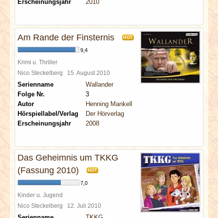
Erscheinungsjahr
2010
Am Rande der Finsternis
HOT
9,4
Krimi u. Thriller
Nico Steckelberg
15. August 2010
Serienname
Wallander
Folge Nr.
3
Autor
Henning Mankell
Hörspiellabel/Verlag
Der Hörverlag
Erscheinungsjahr
2008
Das Geheimnis um TKKG
(Fassung 2010)
HOT
7,0
Kinder u. Jugend
Nico Steckelberg
12. Juli 2010
Serienname
TKKG