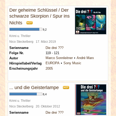
INTERVIEWS
Der geheime Schlüssel / Der
schwarze Skorpion / Spur ins
SPECIALS
Nichts
HOT
REDAKTION
9,2
Krimi u. Thriller
Nico Steckelberg
17. März 2019
LINKS
Serienname
Die drei ???
Folge Nr.
119 - 121
ARCHIV
Marco Sonnleitner
André Marx
Autor
EUROPA
Sony Music
Hörspiellabel/Verlag
Erscheinungsjahr
2005
... und die Geisterlampe
HOT
8,4
Krimi u. Thriller
Nico Steckelberg
20. Oktober 2012
Serienname
Die drei ???