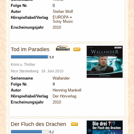
Folge Nr.
0
Autor
Stefan Wolf
EUROPA
Hörspiellabel/Verlag
Sony Music
Erscheinungsjahr
2010
Tod im Paradies
HOT
9,8
Krimi u. Thriller
Nico Steckelberg
16. Juni 2010
Serienname
Wallander
Folge Nr.
9
Autor
Henning Mankell
Hörspiellabel/Verlag
Der Hörverlag
Erscheinungsjahr
2010
Der Fluch des Drachen
HOT
8,2