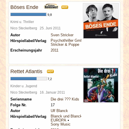
Böses Ende
HOT
9,8
Krimi u. Thriller
Nico Steckelberg
25. Juni 2011
Autor
Sven Stricker
Psychothriller GmbH
Hörspiellabel/Verlag
Stricker & Poppe
Erscheinungsjahr
2011
Rettet Atlantis
HOT
7,2
Kinder u. Jugend
Nico Steckelberg
16. Januar 2011
Serienname
Die drei ??? Kids
Folge Nr.
17
Autor
Ulf Blanck
Blanck und Blanck
Hörspiellabel/Verlag
EUROPA
Sony Music