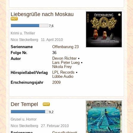
Liebesgrüße nach Moskau
HOT
7,6
Krimi u. Thriller
Nico Steckelberg
11. April 2010
Serienname
Offenbarung 23
Folge Nr.
36
Devon Richter
Autor
Lars Peter Lueg
Nikola Frey
LPL Records
Hörspiellabel/Verlag
Lübbe Audio
Erscheinungsjahr
2009
Der Tempel
HOT
9,2
Grusel u. Horror
Nico Steckelberg
27. Februar 2010
Serienname
Gruselkabinett