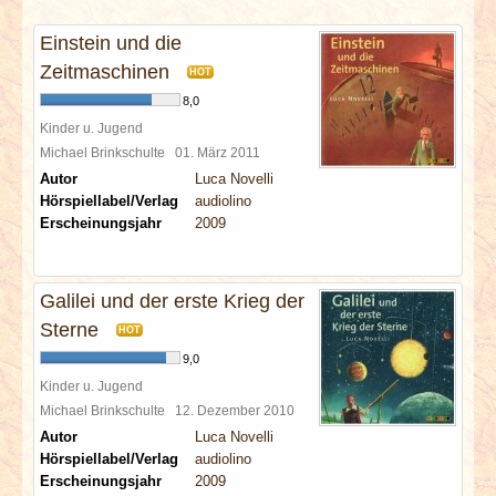
INTERVIEWS
Einstein und die
SPECIALS
Zeitmaschinen
HOT
8,0
REDAKTION
Kinder u. Jugend
Michael Brinkschulte
01. März 2011
Autor
Luca Novelli
LINKS
Hörspiellabel/Verlag
audiolino
Erscheinungsjahr
2009
ARCHIV
Galilei und der erste Krieg der
Sterne
HOT
9,0
Kinder u. Jugend
Michael Brinkschulte
12. Dezember 2010
Autor
Luca Novelli
Hörspiellabel/Verlag
audiolino
Erscheinungsjahr
2009