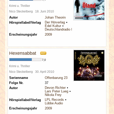
Krimi u. Thriller
Nico Steckelberg
18. Juni 2010
Autor
Johan Theorin
Der Hörverlag
Hörspiellabel/Verlag
Edel Kultur
Deutschlandradio Kultur
Erscheinungsjahr
2009
Hexensabbat
HOT
7,0
Krimi u. Thriller
Nico Steckelberg
30. April 2010
Serienname
Offenbarung 23
Folge Nr.
37
Devon Richter
Autor
Lars Peter Lueg
Nikola Frey
LPL Records
Hörspiellabel/Verlag
Lübbe Audio
Erscheinungsjahr
2009