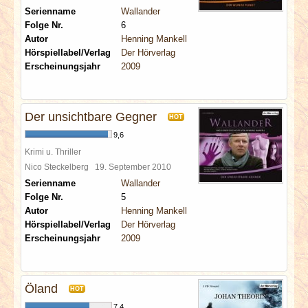
Serienname
Wallander
Folge Nr.
6
Autor
Henning Mankell
Hörspiellabel/Verlag
Der Hörverlag
Erscheinungsjahr
2009
Der unsichtbare Gegner
HOT
9,6
Krimi u. Thriller
Nico Steckelberg
19. September 2010
Serienname
Wallander
Folge Nr.
5
Autor
Henning Mankell
Hörspiellabel/Verlag
Der Hörverlag
Erscheinungsjahr
2009
Öland
HOT
7,4