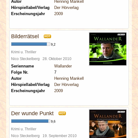
Autor
Henning Mankell
Hörspiellabel/Verlag
Der Hörverlag
Erscheinungsjahr
2009
Bilderrätsel
HOT
9,2
Krimi u. Thriller
Nico Steckelberg
28. Oktober 2010
Serienname
Wallander
Folge Nr.
7
Autor
Henning Mankell
Hörspiellabel/Verlag
Der Hörverlag
Erscheinungsjahr
2009
Der wunde Punkt
HOT
9,6
Krimi u. Thriller
Nico Steckelberg
19. September 2010