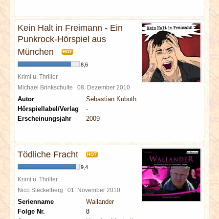
Kein Halt in Freimann - Ein
Punkrock-Hörspiel aus
München
HOT
8,6
Krimi u. Thriller
Michael Brinkschulte
08. Dezember 2010
Autor
Sebastian Kuboth
Hörspiellabel/Verlag
-
Erscheinungsjahr
2009
Tödliche Fracht
HOT
9,4
Krimi u. Thriller
Nico Steckelberg
01. November 2010
Serienname
Wallander
Folge Nr.
8