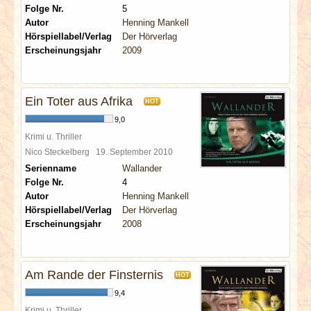
Folge Nr.
5
Autor
Henning Mankell
Hörspiellabel/Verlag
Der Hörverlag
Erscheinungsjahr
2009
Ein Toter aus Afrika
HOT
9,0
Krimi u. Thriller
Nico Steckelberg
19. September 2010
Serienname
Wallander
Folge Nr.
4
Autor
Henning Mankell
Hörspiellabel/Verlag
Der Hörverlag
Erscheinungsjahr
2008
Am Rande der Finsternis
HOT
9,4
Krimi u. Thriller