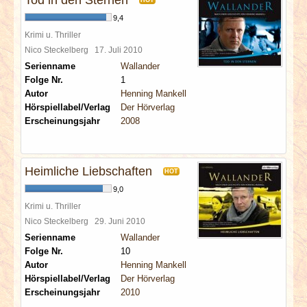
Tod in den Sternen
HOT
9,4
Krimi u. Thriller
Nico Steckelberg
17. Juli 2010
Serienname
Wallander
Folge Nr.
1
Autor
Henning Mankell
Hörspiellabel/Verlag
Der Hörverlag
Erscheinungsjahr
2008
Heimliche Liebschaften
HOT
9,0
Krimi u. Thriller
Nico Steckelberg
29. Juni 2010
Serienname
Wallander
Folge Nr.
10
Autor
Henning Mankell
Hörspiellabel/Verlag
Der Hörverlag
Erscheinungsjahr
2010