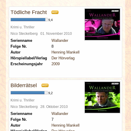
INTERVIEWS
Tödliche Fracht
HOT
SPECIALS
9,4
Krimi u. Thriller
REDAKTION
Nico Steckelberg
01. November 2010
Serienname
Wallander
Folge Nr.
8
LINKS
Autor
Henning Mankell
Hörspiellabel/Verlag
Der Hörverlag
ARCHIV
Erscheinungsjahr
2009
Bilderrätsel
HOT
9,2
Krimi u. Thriller
Nico Steckelberg
28. Oktober 2010
Serienname
Wallander
Folge Nr.
7
Autor
Henning Mankell