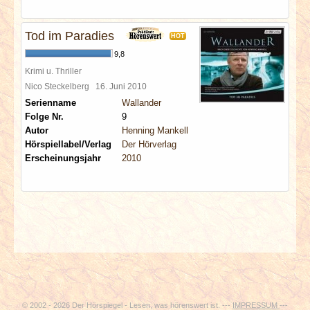
Tod im Paradies
HOT
9,8
Krimi u. Thriller
Nico Steckelberg
16. Juni 2010
Serienname
Wallander
Folge Nr.
9
Autor
Henning Mankell
Hörspiellabel/Verlag
Der Hörverlag
Erscheinungsjahr
2010
© 2002 - 2026 Der Hörspiegel - Lesen, was hörenswert ist. ---
IMPRESSUM
---