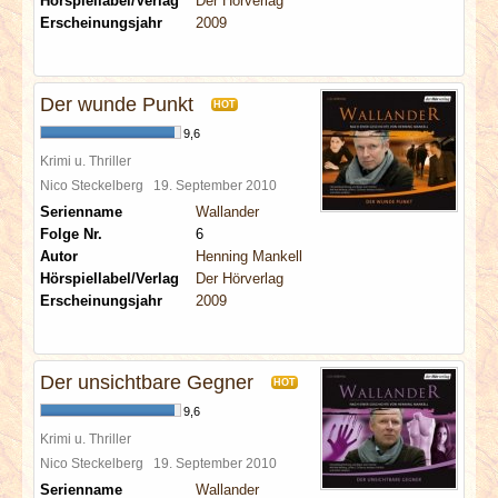
Hörspiellabel/Verlag
Der Hörverlag
Erscheinungsjahr
2009
Der wunde Punkt
HOT
9,6
Krimi u. Thriller
Nico Steckelberg
19. September 2010
Serienname
Wallander
Folge Nr.
6
Autor
Henning Mankell
Hörspiellabel/Verlag
Der Hörverlag
Erscheinungsjahr
2009
Der unsichtbare Gegner
HOT
9,6
Krimi u. Thriller
Nico Steckelberg
19. September 2010
Serienname
Wallander