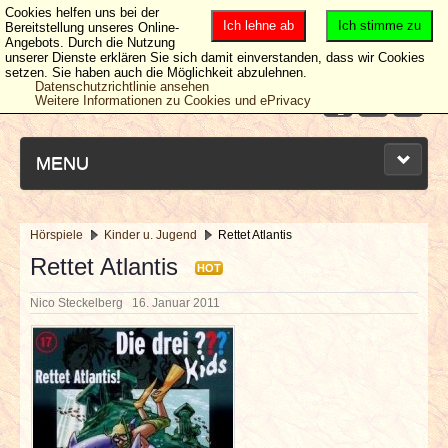
Cookies helfen uns bei der
Ich lehne ab
Ich stimme zu
Bereitstellung unseres Online-
Angebots. Durch die Nutzung
unserer Dienste erklären Sie sich damit einverstanden, dass wir Cookies
setzen. Sie haben auch die Möglichkeit abzulehnen.
Datenschutzrichtlinie ansehen
Weitere Informationen zu Cookies und ePrivacy
MENU
Hörspiele
Kinder u. Jugend
Rettet Atlantis
NEUESTE ARTIKEL
Rettet Atlantis
HOT
Nico Steckelberg
16. Januar 2011
NEWS & DATES
BERICHTE
VERLOSUNGEN