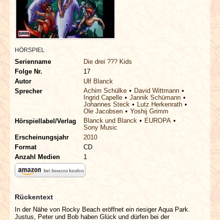
INTERVIEWS
SPECIALS
HÖRSPIEL
REDAKTION
Serienname
Die drei ??? Kids
Folge Nr.
17
LINKS
Autor
Ulf Blanck
Achim Schülke
David Wittmann
Sprecher
Ingrid Capelle
Jannik Schümann
Johannes Steck
Lutz Herkenrath
ARCHIV
Ole Jacobsen
Yoshij Grimm
Blanck und Blanck
EUROPA
Hörspiellabel/Verlag
Sony Music
Erscheinungsjahr
2010
Format
CD
Anzahl Medien
1
Rückentext
In der Nähe von Rocky Beach eröffnet ein riesiger Aqua Park.
Justus, Peter und Bob haben Glück und dürfen bei der