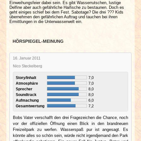
Einweihungsfeier dabei sein. Es gibt Wasserrutschen, lustige
Delfine aber auch gefährliche Haifische zu bestaunen. Doch es
geht einiges schief bei dem Fest. Sabotage? Die drei ??? Kids
übernehmen den gefährlichen Auftrag und tauchen bei ihren
Ermittlungen in die Unterwasserwelt ein.
HÖRSPIEGEL-MEINUNG
16. Januar 2011
Nico Steckelberg
Story/Inhalt
7,0
Atmosphäre
7,0
Sprecher
8,0
Soundtrack
8,0
Aufmachung
6,0
Gesamtwertung
7,2
Bobs Vater verschafft den drei Fragezeichen die Chance, noch
vor der offiziellen Öffnung einen Blick in den brandneuen
Freizeitpark zu werfen. Wasserspaß pur ist angesagt. Es
könnte alles so schön sein, würde nicht irgendjemand den Park