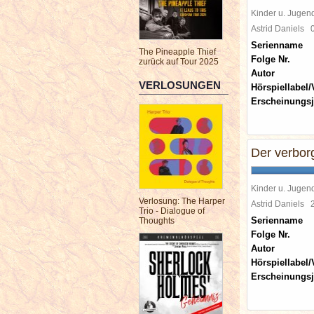
Kinder u. Jugen
Astrid Daniels
Serienname
The Pineapple Thief
Folge Nr.
zurück auf Tour 2025
Autor
VERLOSUNGEN
Hörspiellabel/
Erscheinungsj
Der verbor
Kinder u. Jugen
Verlosung: The Harper
Astrid Daniels
Trio - Dialogue of
Serienname
Thoughts
Folge Nr.
Autor
Hörspiellabel/
Erscheinungsj