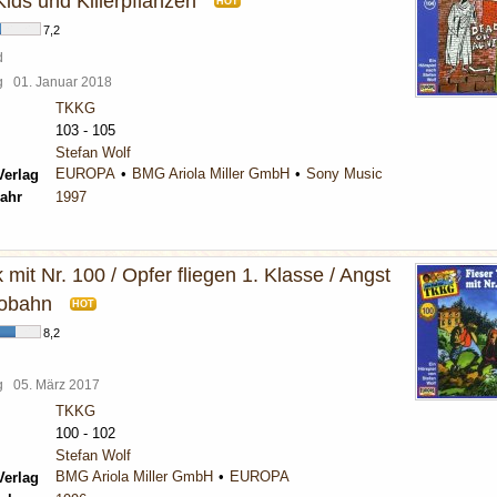
ids und Killerpflanzen
HOT
7,2
d
rg
01. Januar 2018
TKKG
103 - 105
Stefan Wolf
EUROPA
BMG Ariola Miller GmbH
Sony Music
Verlag
ahr
1997
k mit Nr. 100 / Opfer fliegen 1. Klasse / Angst
tobahn
HOT
8,2
rg
05. März 2017
TKKG
100 - 102
Stefan Wolf
BMG Ariola Miller GmbH
EUROPA
Verlag