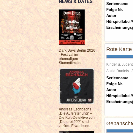
NEWS & DATES
Serienname
Folge Nr.
Autor
Hörspiellabel/
Erscheinungsj
Rote Karte 
Dark Days Berlin 2026
- Festival im
ehemaligen
Stummfilmkino
Kinder u. Jugen
Astrid Daniels
Serienname
Folge Nr.
Autor
Hörspiellabel/
Erscheinungsj
Andreas Eschbachs
„Die Auferstehung“ –
Die Kult-Detektive von
„Die drei ???“ sind
Gepanscht
zurück. Erwachsen.