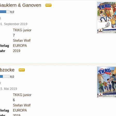
Gauklern & Ganoven
HOT
9,0
d
01. September 2019
TKKG junior
7
Stefan Wolf
Verlag
EUROPA
ahr
2019
Abzocke
HOT
8,0
d
15. Mai 2019
TKKG junior
6
Stefan Wolf
Verlag
EUROPA
ahr
2019