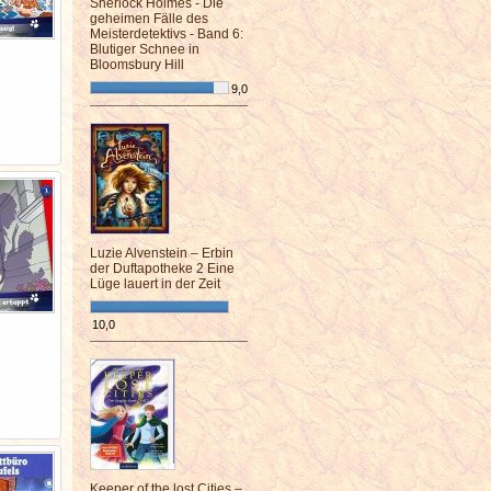
Sherlock Holmes - Die
geheimen Fälle des
Meisterdetektivs - Band 6:
Blutiger Schnee in
Bloomsbury Hill
9,0
¯¯¯¯¯¯¯¯¯¯¯¯¯¯¯¯¯¯¯¯¯¯¯¯
Luzie Alvenstein – Erbin
der Duftapotheke 2 Eine
Lüge lauert in der Zeit
10,0
¯¯¯¯¯¯¯¯¯¯¯¯¯¯¯¯¯¯¯¯¯¯¯¯
Keeper of the lost Cities –