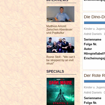
Die Dino-D
Matthias Arnold:
Kinder u. Jugen
Zwischen Abenteuer
und Popkultur
Astrid Daniels
Serienname
Folge Nr.
Autor
Hörspiellabel/
Roine Stolt - "We can’t
Erscheinungsj
be stopped by an evil
virus!"
SPECIALS
Der Rote R
Kinder u. Jugen
Astrid Daniels
Serienname
Folge Nr.