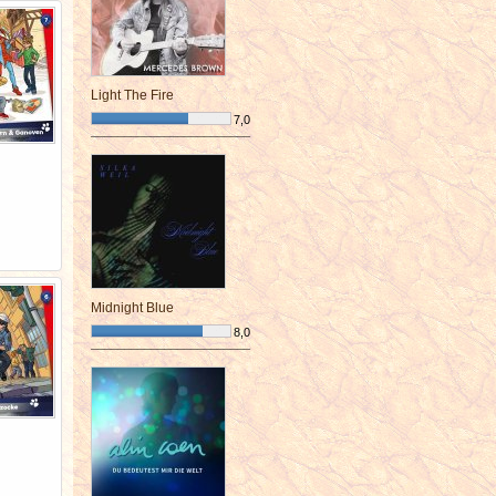
Light The Fire
7,0
¯¯¯¯¯¯¯¯¯¯¯¯¯¯¯¯¯¯¯¯¯¯¯¯
Midnight Blue
8,0
¯¯¯¯¯¯¯¯¯¯¯¯¯¯¯¯¯¯¯¯¯¯¯¯