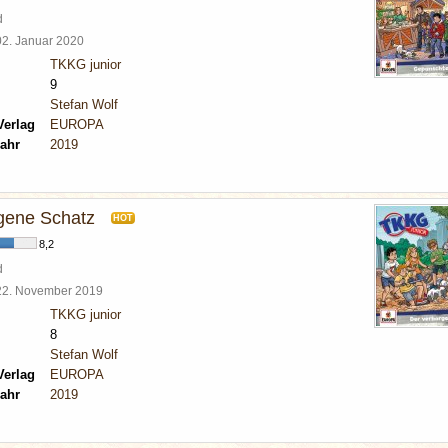
d
02. Januar 2020
TKKG junior
9
Stefan Wolf
Verlag
EUROPA
ahr
2019
gene Schatz
HOT
8,2
d
22. November 2019
TKKG junior
8
Stefan Wolf
Verlag
EUROPA
ahr
2019