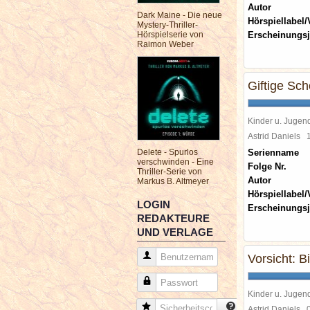
Autor
Dark Maine - Die neue
Hörspiellabel/
Mystery-Thriller-
Hörspielserie von
Erscheinungsj
Raimon Weber
Giftige Sc
Kinder u. Jugen
Astrid Daniels
Delete - Spurlos
Serienname
verschwinden - Eine
Folge Nr.
Thriller-Serie von
Autor
Markus B. Altmeyer
Hörspiellabel/
LOGIN
Erscheinungsj
REDAKTEURE
UND VERLAGE
Benutzername
Vorsicht: Bi
Passwort
Kinder u. Jugen
Sicherheitscode
Astrid Daniels