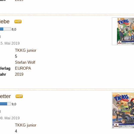
iebe
HOT
8,0
d
15. Mai 2019
TKKG junior
5
Stefan Wolf
Verlag
EUROPA
ahr
2019
etter
HOT
9,0
d
08. Mai 2019
TKKG junior
4