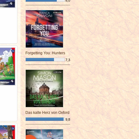
8,0
¯¯¯¯¯¯¯¯¯¯¯¯¯¯¯¯¯¯¯¯¯¯¯¯
Forgetting You: Hunters
7,3
¯¯¯¯¯¯¯¯¯¯¯¯¯¯¯¯¯¯¯¯¯¯¯¯
Das kalte Herz von Oxford
9,8
¯¯¯¯¯¯¯¯¯¯¯¯¯¯¯¯¯¯¯¯¯¯¯¯