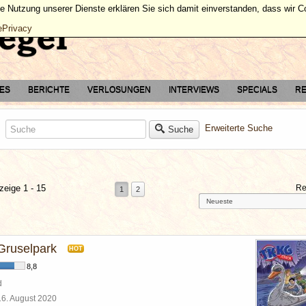
ie Nutzung unserer Dienste erklären Sie sich damit einverstanden, dass wir 
ePrivacy
TES
BERICHTE
VERLOSUNGEN
INTERVIEWS
SPECIALS
RE
Erweiterte Suche
Suche
zeige 1 - 15
Re
1
2
Gruselpark
HOT
8,8
d
16. August 2020