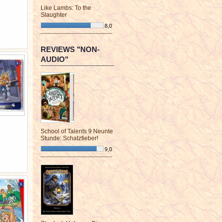
Like Lambs: To the
Slaughter
8,0
¯¯¯¯¯¯¯¯¯¯¯¯¯¯¯¯¯¯¯¯¯¯¯¯
REVIEWS "NON-
AUDIO"
School of Talents 9 Neunte
Stunde: Schatzfieber!
9,0
¯¯¯¯¯¯¯¯¯¯¯¯¯¯¯¯¯¯¯¯¯¯¯¯