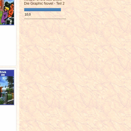
Die Graphic Novel - Teil 2
10,0
¯¯¯¯¯¯¯¯¯¯¯¯¯¯¯¯¯¯¯¯¯¯¯¯