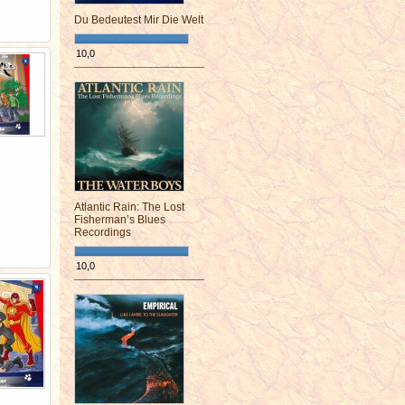
Du Bedeutest Mir Die Welt
10,0
¯¯¯¯¯¯¯¯¯¯¯¯¯¯¯¯¯¯¯¯¯¯¯¯
Atlantic Rain: The Lost
Fisherman’s Blues
Recordings
10,0
¯¯¯¯¯¯¯¯¯¯¯¯¯¯¯¯¯¯¯¯¯¯¯¯