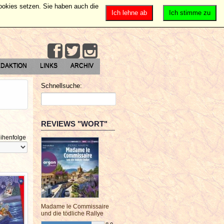
Cookies setzen. Sie haben auch die
Ich lehne ab
Ich stimme zu
DAKTION
LINKS
ARCHIV
Schnellsuche:
REVIEWS "WORT"
ihenfolge
Madame le Commissaire
und die tödliche Rallye