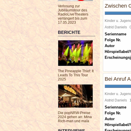
Zwischen 
Verlosung zur
Jubiläumstour des
RadioLiveTheaters
verlängert bis zum
Kinder u. Jugen
17.05.2023
Astrid Daniels
BERICHTE
Serienname
Folge Nr.
Autor
Hörspiellabel/
Erscheinungsj
The Pineapple Thief: It
Leads To This Tour
Bei Anruf 
2025
Kinder u. Jugen
Astrid Daniels
Serienname
Die popNRW-Preise
Folge Nr.
2024 gehen an: Mina
Autor
Rich-man und maïa
Hörspiellabel/
INTERVIEWS
Erscheinungsj