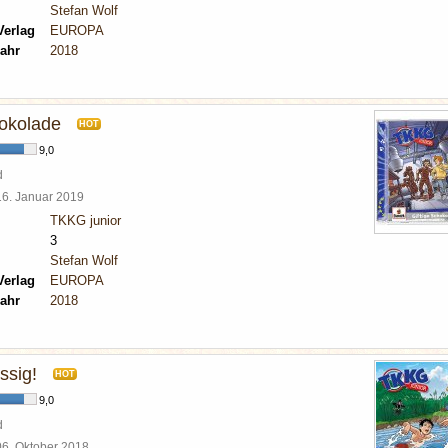
Stefan Wolf
Verlag
EUROPA
ahr
2018
hokolade
HOT
9,0
d
16. Januar 2019
TKKG junior
3
Stefan Wolf
Verlag
EUROPA
ahr
2018
ssig!
HOT
9,0
d
06. Oktober 2018