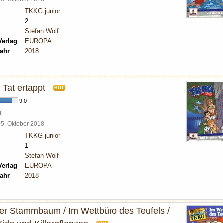
TKKG junior
2
Stefan Wolf
Verlag
EUROPA
ahr
2018
r Tat ertappt
HOT
9,0
d
05. Oktober 2018
TKKG junior
1
Stefan Wolf
Verlag
EUROPA
ahr
2018
er Stammbaum / Im Wettbüro des Teufels /