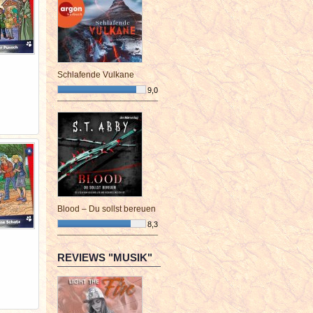
Schlafende Vulkane
9,0
¯¯¯¯¯¯¯¯¯¯¯¯¯¯¯¯¯¯¯¯¯¯¯¯
Blood – Du sollst bereuen
8,3
¯¯¯¯¯¯¯¯¯¯¯¯¯¯¯¯¯¯¯¯¯¯¯¯
REVIEWS "MUSIK"