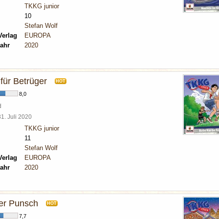
TKKG junior
10
Stefan Wolf
Verlag
EUROPA
ahr
2020
für Betrüger
HOT
8,0
d
31. Juli 2020
TKKG junior
11
Stefan Wolf
Verlag
EUROPA
ahr
2020
er Punsch
HOT
7,7