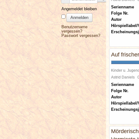
Serienname
Angemeldet bleiben
Folge Nr.
Anmelden
Autor
Hörspiellabel/
Benutzername
vergessen?
Erscheinungsj
Passwort vergessen?
Auf frische
Kinder u. Jugen
Astrid Daniels
Serienname
Folge Nr.
Autor
Hörspiellabel/
Erscheinungsj
Mörderisch