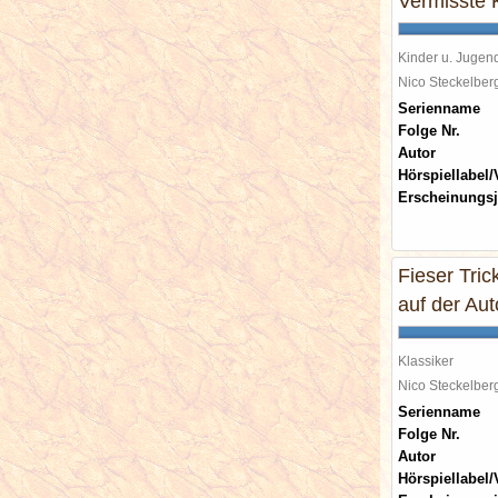
Vermisste K
Kinder u. Jugen
Nico Steckelbe
Serienname
Folge Nr.
Autor
Hörspiellabel/
Erscheinungsj
Fieser Tric
auf der Au
Klassiker
Nico Steckelbe
Serienname
Folge Nr.
Autor
Hörspiellabel/