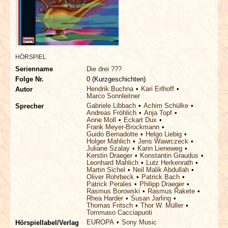
INTERVIEWS
SPECIALS
HÖRSPIEL
REDAKTION
Serienname
Die drei ???
Folge Nr.
0 (Kurzgeschichten)
LINKS
Hendrik Buchna
Kari Erlhoff
Autor
Marco Sonnleitner
Gabriele Libbach
Achim Schülke
Sprecher
ARCHIV
Andreas Fröhlich
Anja Topf
Anne Moll
Eckart Dux
Frank Meyer-Brockmann
Guido Bernadotte
Helgo Liebig
Holger Mahlich
Jens Wawrczeck
Juliane Szalay
Karin Lieneweg
Kerstin Draeger
Konstantin Graudus
Leonhard Mahlich
Lutz Herkenrath
Martin Sichel
Neil Malik Abdullah
Oliver Rohrbeck
Patrick Bach
Patrick Perales
Philipp Draeger
Rasmus Borowski
Rasmus Rakete
Rhea Harder
Susan Jarling
Thomas Fritsch
Thor W. Müller
Tommaso Cacciapuoti
EUROPA
Sony Music
Hörspiellabel/Verlag