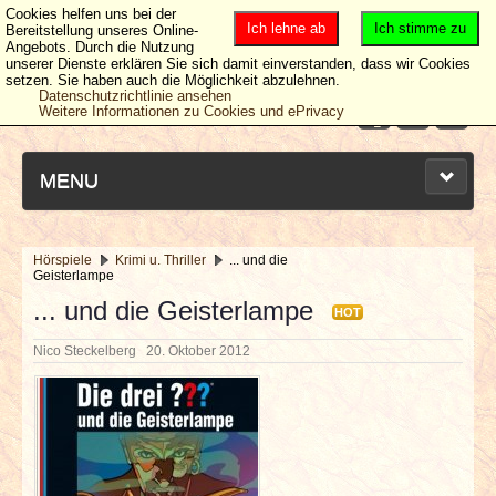
Cookies helfen uns bei der
Ich lehne ab
Ich stimme zu
Bereitstellung unseres Online-
Angebots. Durch die Nutzung
unserer Dienste erklären Sie sich damit einverstanden, dass wir Cookies
setzen. Sie haben auch die Möglichkeit abzulehnen.
Datenschutzrichtlinie ansehen
Weitere Informationen zu Cookies und ePrivacy
MENU
Hörspiele
Krimi u. Thriller
... und die
Geisterlampe
NEUESTE ARTIKEL
... und die Geisterlampe
HOT
NEWS & DATES
Nico Steckelberg
20. Oktober 2012
BERICHTE
VERLOSUNGEN