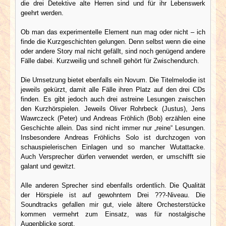
die drei Detektive alte Herren sind und für ihr Lebenswerk
geehrt werden.
Ob man das experimentelle Element nun mag oder nicht – ich
finde die Kurzgeschichten gelungen. Denn selbst wenn die eine
oder andere Story mal nicht gefällt, sind noch genügend andere
Fälle dabei. Kurzweilig und schnell gehört für Zwischendurch.
Die Umsetzung bietet ebenfalls ein Novum. Die Titelmelodie ist
jeweils gekürzt, damit alle Fälle ihren Platz auf den drei CDs
finden. Es gibt jedoch auch drei astreine Lesungen zwischen
den Kurzhörspielen. Jeweils Oliver Rohrbeck (Justus), Jens
Wawrczeck (Peter) und Andreas Fröhlich (Bob) erzählen eine
Geschichte allein. Das sind nicht immer nur „reine“ Lesungen.
Insbesondere Andreas Fröhlichs Solo ist durchzogen von
schauspielerischen Einlagen und so mancher Wutattacke.
Auch Versprecher dürfen verwendet werden, er umschifft sie
galant und gewitzt.
Alle anderen Sprecher sind ebenfalls ordentlich. Die Qualität
der Hörspiele ist auf gewohntem Drei ???-Niveau. Die
Soundtracks gefallen mir gut, viele ältere Orchesterstücke
kommen vermehrt zum Einsatz, was für nostalgische
Augenblicke sorgt.