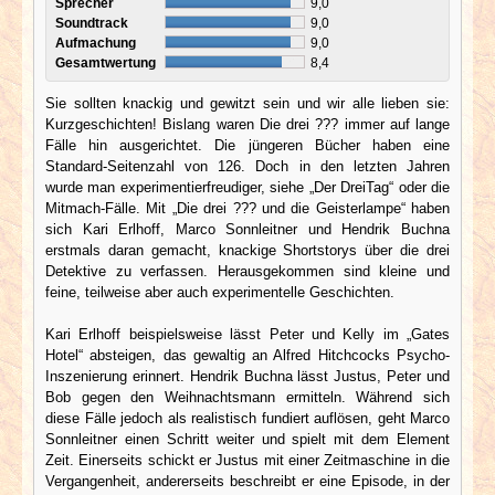
Sprecher
9,0
Soundtrack
9,0
Aufmachung
9,0
Gesamtwertung
8,4
Sie sollten knackig und gewitzt sein und wir alle lieben sie:
Kurzgeschichten! Bislang waren Die drei ??? immer auf lange
Fälle hin ausgerichtet. Die jüngeren Bücher haben eine
Standard-Seitenzahl von 126. Doch in den letzten Jahren
wurde man experimentierfreudiger, siehe „Der DreiTag“ oder die
Mitmach-Fälle. Mit „Die drei ??? und die Geisterlampe“ haben
sich Kari Erlhoff, Marco Sonnleitner und Hendrik Buchna
erstmals daran gemacht, knackige Shortstorys über die drei
Detektive zu verfassen. Herausgekommen sind kleine und
feine, teilweise aber auch experimentelle Geschichten.
Kari Erlhoff beispielsweise lässt Peter und Kelly im „Gates
Hotel“ absteigen, das gewaltig an Alfred Hitchcocks Psycho-
Inszenierung erinnert. Hendrik Buchna lässt Justus, Peter und
Bob gegen den Weihnachtsmann ermitteln. Während sich
diese Fälle jedoch als realistisch fundiert auflösen, geht Marco
Sonnleitner einen Schritt weiter und spielt mit dem Element
Zeit. Einerseits schickt er Justus mit einer Zeitmaschine in die
Vergangenheit, andererseits beschreibt er eine Episode, in der