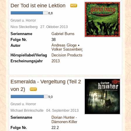
Der Tod ist eine Lektion
HOT
8,8
Grusel u. Horror
Nico Steckelberg
27. Oktober 2013
Serienname
Gabriel Burns
Folge Nr.
38
Andreas Gloge
Autor
Volker Sassenberg
Hörspiellabel/Verlag
Decision Products
Erscheinungsjahr
2013
Esmeralda - Vergeltung (Teil 2
von 2)
HOT
9,0
Grusel u. Horror
Michael Brinkschulte
04. September 2013
Serienname
Dorian Hunter -
Dämonen-Killer
Folge Nr.
22.2