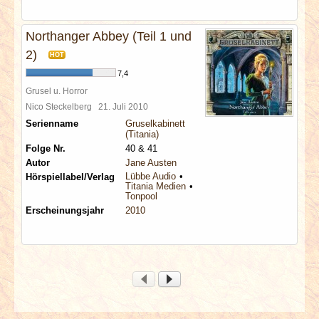
Northanger Abbey (Teil 1 und
2)
HOT
7,4
Grusel u. Horror
Nico Steckelberg
21. Juli 2010
Serienname
Gruselkabinett
(Titania)
Folge Nr.
40 & 41
Autor
Jane Austen
Lübbe Audio
Hörspiellabel/Verlag
Titania Medien
Tonpool
Erscheinungsjahr
2010