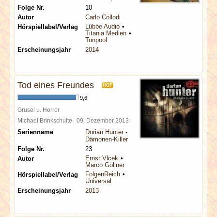
Folge Nr.
10
Autor
Carlo Collodi
Lübbe Audio
Hörspiellabel/Verlag
Titania Medien
Tonpool
Erscheinungsjahr
2014
Tod eines Freundes
HOT
9,6
Grusel u. Horror
Michael Brinkschulte
09. Dezember 2013
Serienname
Dorian Hunter -
Dämonen-Killer
Folge Nr.
23
Ernst Vlcek
Autor
Marco Göllner
FolgenReich
Hörspiellabel/Verlag
Universal
Erscheinungsjahr
2013