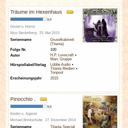
INTERVIEWS
Träume im Hexenhaus
HOT
SPECIALS
9,0
Grusel u. Horror
REDAKTION
Nico Steckelberg
25. Mai 2015
Serienname
Gruselkabinett
(Titania)
LINKS
Folge Nr.
100
H.P. Lovecraft
Autor
Marc Gruppe
ARCHIV
Lübbe Audio
Hörspiellabel/Verlag
Titania Medien
Tonpool
Erscheinungsjahr
2015
Pinocchio .
HOT
9,0
Kinder u. Jugend
Michael Brinkschulte
27. Dezember 2014
Serienname
Titania Special