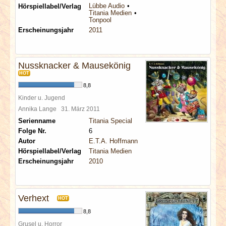
Lübbe Audio
Hörspiellabel/Verlag
Titania Medien
Tonpool
Erscheinungsjahr
2011
Nussknacker & Mausekönig
HOT
8,8
Kinder u. Jugend
Annika Lange
31. März 2011
Serienname
Titania Special
Folge Nr.
6
Autor
E.T.A. Hoffmann
Hörspiellabel/Verlag
Titania Medien
Erscheinungsjahr
2010
Verhext
HOT
8,8
Grusel u. Horror