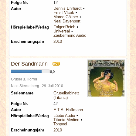
Folge Nr.
12
Dennis Ehrhardt
Autor
Ernst Vlcek
Marco Göllner
Neal Davenport
FolgenReich
Hörspiellabel/Verlag
Universal
Zaubermond Audio
Erscheinungsjahr
2010
Der Sandmann
HOT
8,0
Grusel u. Horror
Nico Steckelberg
29. Juli 2010
Serienname
Gruselkabinett
(Titania)
Folge Nr.
42
Autor
E.T.A. Hoffmann
Lübbe Audio
Hörspiellabel/Verlag
Titania Medien
Tonpool
Erscheinungsjahr
2010