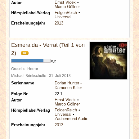
Ernst Vlcek
Autor
Marco Göllner
FolgenReich
Hörspiellabel/Verlag
Universal
Erscheinungsjahr
2013
Esmeralda - Verrat (Teil 1 von
2)
HOT
8,2
Grusel u. Horror
Michael Brinkschulte
31. Juli 2013
Serienname
Dorian Hunter -
Dämonen-Killer
Folge Nr.
22.1
Ernst Vlcek
Autor
Marco Göllner
FolgenReich
Hörspiellabel/Verlag
Universal
Zaubermond Audio
Erscheinungsjahr
2013