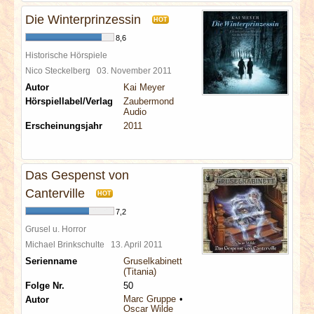
Die Winterprinzessin
HOT
8,6
Historische Hörspiele
Nico Steckelberg
03. November 2011
Autor
Kai Meyer
Hörspiellabel/Verlag
Zaubermond
Audio
Erscheinungsjahr
2011
Das Gespenst von
Canterville
HOT
7,2
Grusel u. Horror
Michael Brinkschulte
13. April 2011
Serienname
Gruselkabinett
(Titania)
Folge Nr.
50
Marc Gruppe
Autor
Oscar Wilde