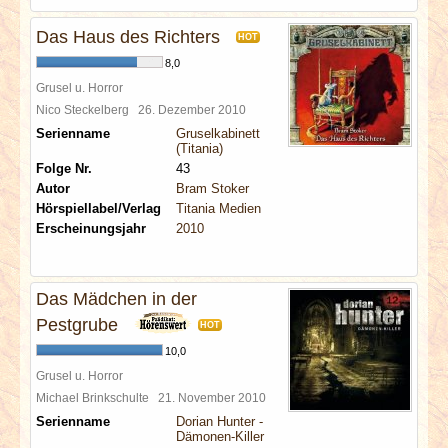
Das Haus des Richters
HOT
8,0
Grusel u. Horror
Nico Steckelberg
26. Dezember 2010
Serienname
Gruselkabinett
(Titania)
Folge Nr.
43
Autor
Bram Stoker
Hörspiellabel/Verlag
Titania Medien
Erscheinungsjahr
2010
Das Mädchen in der
Pestgrube
HOT
10,0
Grusel u. Horror
Michael Brinkschulte
21. November 2010
Serienname
Dorian Hunter -
Dämonen-Killer