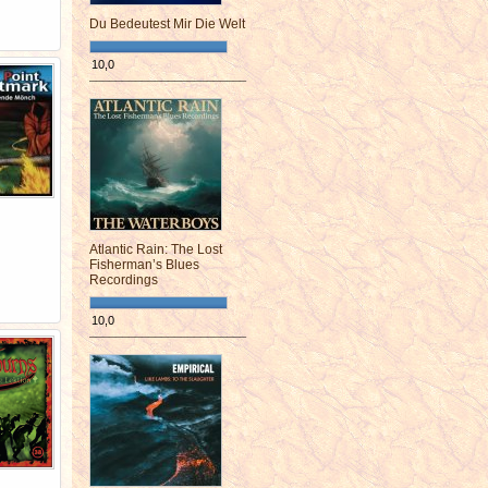
Du Bedeutest Mir Die Welt
10,0
¯¯¯¯¯¯¯¯¯¯¯¯¯¯¯¯¯¯¯¯¯¯¯¯
Atlantic Rain: The Lost
Fisherman’s Blues
Recordings
10,0
¯¯¯¯¯¯¯¯¯¯¯¯¯¯¯¯¯¯¯¯¯¯¯¯