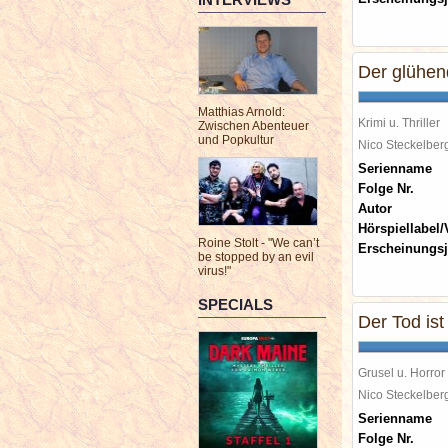
Der glühe
Matthias Arnold:
Krimi u. Thriller
Zwischen Abenteuer
und Popkultur
Nico Steckelbe
Serienname
Folge Nr.
Autor
Hörspiellabel/
Roine Stolt - "We can’t
Erscheinungsj
be stopped by an evil
virus!"
SPECIALS
Der Tod ist
Grusel u. Horror
Nico Steckelbe
Serienname
Folge Nr.