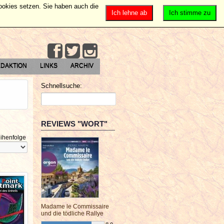
Cookies setzen. Sie haben auch die
Ich lehne ab
Ich stimme zu
DAKTION
LINKS
ARCHIV
Schnellsuche:
REVIEWS "WORT"
ihenfolge
Madame le Commissaire
und die tödliche Rallye