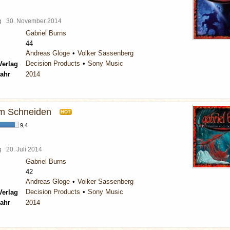
rg
30. November 2014
Gabriel Burns
44
Andreas Gloge
Volker Sassenberg
Decision Products
Sony Music
Verlag
ahr
2014
m Schneiden
HOT
9,4
rg
20. Juli 2014
Gabriel Burns
42
Andreas Gloge
Volker Sassenberg
Decision Products
Sony Music
Verlag
ahr
2014