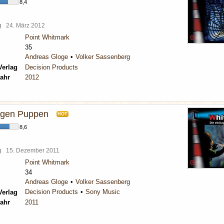
8,4
rg
24. März 2012
Point Whitmark
35
Andreas Gloge
Volker Sassenberg
Verlag
Decision Products
ahr
2012
igen Puppen
HOT
8,6
rg
15. Dezember 2011
Point Whitmark
34
Andreas Gloge
Volker Sassenberg
Decision Products
Sony Music
Verlag
ahr
2011