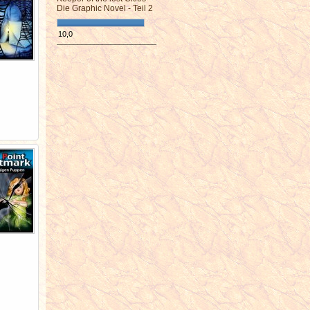
Die Graphic Novel - Teil 2
10,0
¯¯¯¯¯¯¯¯¯¯¯¯¯¯¯¯¯¯¯¯¯¯¯¯