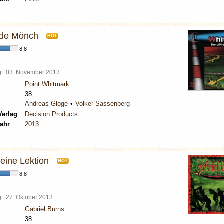
nde Mönch
HOT
8,8
rg
03. November 2013
Point Whitmark
38
Andreas Gloge
Volker Sassenberg
Verlag
Decision Products
ahr
2013
 eine Lektion
HOT
8,8
rg
27. Oktober 2013
Gabriel Burns
38