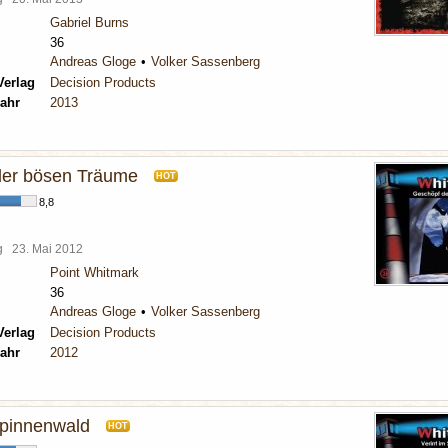
Gabriel Burns
36
Andreas Gloge
Volker Sassenberg
Verlag
Decision Products
ahr
2013
der bösen Träume
HOT
8,8
rg
23. Mai 2012
Point Whitmark
36
Andreas Gloge
Volker Sassenberg
Verlag
Decision Products
ahr
2012
Spinnenwald
HOT