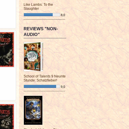
Like Lambs: To the
Slaughter
8,0
¯¯¯¯¯¯¯¯¯¯¯¯¯¯¯¯¯¯¯¯¯¯¯¯
REVIEWS "NON-
AUDIO"
School of Talents 9 Neunte
Stunde: Schatzfieber!
9,0
¯¯¯¯¯¯¯¯¯¯¯¯¯¯¯¯¯¯¯¯¯¯¯¯