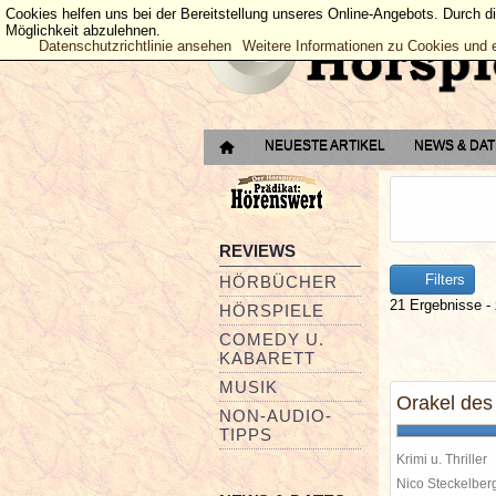
Cookies helfen uns bei der Bereitstellung unseres Online-Angebots. Durch d
Möglichkeit abzulehnen.
Datenschutzrichtlinie ansehen
Weitere Informationen zu Cookies und 
NEUESTE ARTIKEL
NEWS & DA
REVIEWS
Filters
HÖRBÜCHER
21 Ergebnisse - 
HÖRSPIELE
COMEDY U.
KABARETT
MUSIK
Orakel des
NON-AUDIO-
TIPPS
Krimi u. Thriller
Nico Steckelbe