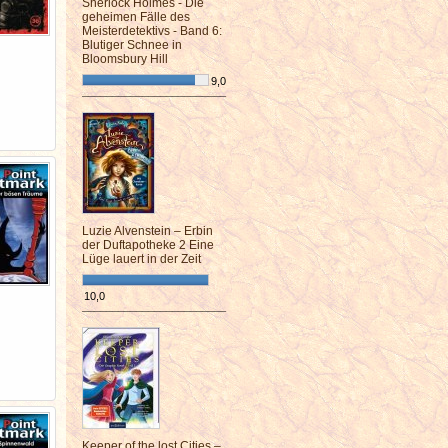
Sherlock Holmes - Die
geheimen Fälle des
Meisterdetektivs - Band 6:
Blutiger Schnee in
Bloomsbury Hill
9,0
¯¯¯¯¯¯¯¯¯¯¯¯¯¯¯¯¯¯¯¯¯¯¯¯
Luzie Alvenstein – Erbin
der Duftapotheke 2 Eine
Lüge lauert in der Zeit
10,0
¯¯¯¯¯¯¯¯¯¯¯¯¯¯¯¯¯¯¯¯¯¯¯¯
Keeper of the lost Cities –