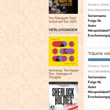
Grusel u. Horror
Nico Steckelbe
Serienname
The Pineapple Thief
Folge Nr.
zurück auf Tour 2025
Autor
VERLOSUNGEN
Hörspiellabel/
Erscheinungsj
Träume vo
Grusel u. Horror
Verlosung: The Harper
Nico Steckelbe
Trio - Dialogue of
Serienname
Thoughts
Folge Nr.
Autor
Hörspiellabel/
Erscheinungsj