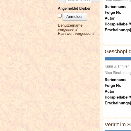
Serienname
Angemeldet bleiben
Folge Nr.
Anmelden
Autor
Hörspiellabel/
Benutzername
vergessen?
Erscheinungsj
Passwort vergessen?
Geschöpf 
Krimi u. Thriller
Nico Steckelbe
Serienname
Folge Nr.
Autor
Hörspiellabel/
Erscheinungsj
Verirrt im 