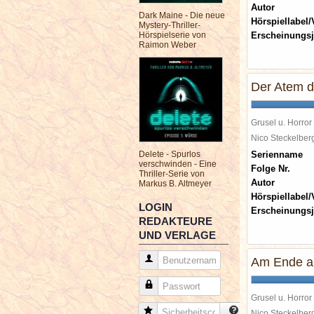
Autor
Dark Maine - Die neue
Hörspiellabel/
Mystery-Thriller-
Hörspielserie von
Erscheinungsj
Raimon Weber
Der Atem d
Grusel u. Horror
Nico Steckelbe
Delete - Spurlos
Serienname
verschwinden - Eine
Folge Nr.
Thriller-Serie von
Autor
Markus B. Altmeyer
Hörspiellabel/
LOGIN
Erscheinungsj
REDAKTEURE
UND VERLAGE
Benutzername
Am Ende al
Passwort
Grusel u. Horror
Sicherheitscode
Nico Steckelbe