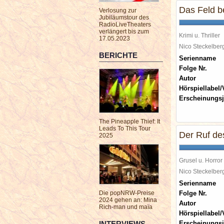
Das Feld 
Verlosung zur
Jubiläumstour des
RadioLiveTheaters
verlängert bis zum
Krimi u. Thriller
17.05.2023
Nico Steckelbe
BERICHTE
Serienname
Folge Nr.
Autor
Hörspiellabel/
Erscheinungsj
The Pineapple Thief: It
Leads To This Tour
Der Ruf de
2025
Grusel u. Horror
Nico Steckelbe
Serienname
Die popNRW-Preise
Folge Nr.
2024 gehen an: Mina
Autor
Rich-man und maïa
Hörspiellabel/
INTERVIEWS
Erscheinungsj