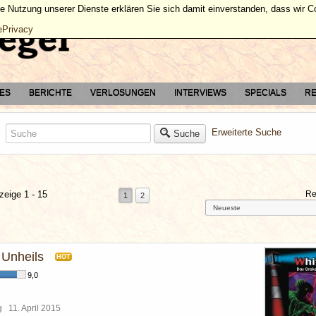
ie Nutzung unserer Dienste erklären Sie sich damit einverstanden, dass wir 
ePrivacy
TES
BERICHTE
VERLOSUNGEN
INTERVIEWS
SPECIALS
RE
Erweiterte Suche
Suche
zeige 1 - 15
Re
1
2
 Unheils
HOT
9,0
rg
11. April 2015