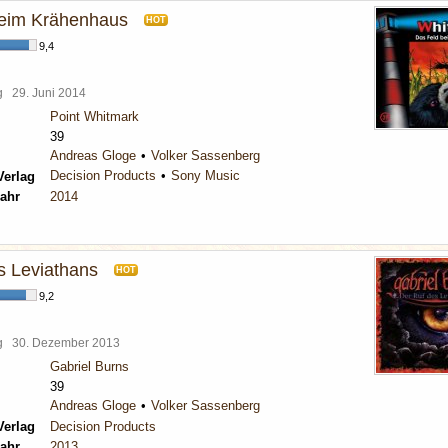
beim Krähenhaus
HOT
9,4
rg
29. Juni 2014
Point Whitmark
39
Andreas Gloge
Volker Sassenberg
Decision Products
Sony Music
Verlag
ahr
2014
s Leviathans
HOT
9,2
rg
30. Dezember 2013
Gabriel Burns
39
Andreas Gloge
Volker Sassenberg
Verlag
Decision Products
ahr
2013