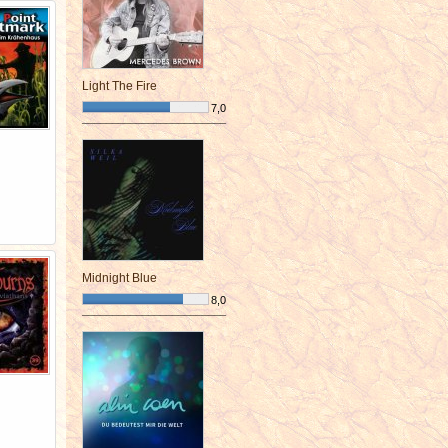
Light The Fire
7,0
¯¯¯¯¯¯¯¯¯¯¯¯¯¯¯¯¯¯¯¯¯¯¯¯
Midnight Blue
8,0
¯¯¯¯¯¯¯¯¯¯¯¯¯¯¯¯¯¯¯¯¯¯¯¯