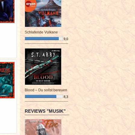
Schlafende Vulkane
9,0
¯¯¯¯¯¯¯¯¯¯¯¯¯¯¯¯¯¯¯¯¯¯¯¯
Blood – Du sollst bereuen
8,3
¯¯¯¯¯¯¯¯¯¯¯¯¯¯¯¯¯¯¯¯¯¯¯¯
REVIEWS "MUSIK"