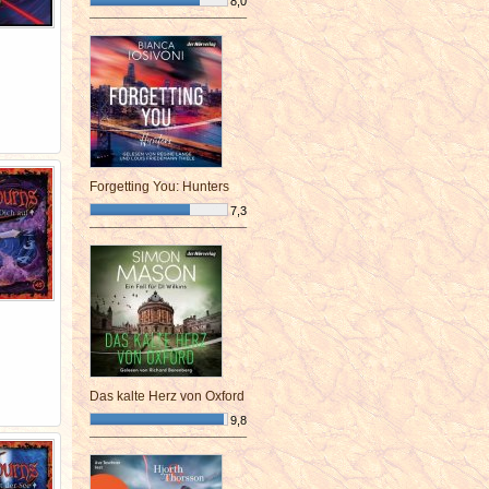
8,0
¯¯¯¯¯¯¯¯¯¯¯¯¯¯¯¯¯¯¯¯¯¯¯¯
Forgetting You: Hunters
7,3
¯¯¯¯¯¯¯¯¯¯¯¯¯¯¯¯¯¯¯¯¯¯¯¯
Das kalte Herz von Oxford
9,8
¯¯¯¯¯¯¯¯¯¯¯¯¯¯¯¯¯¯¯¯¯¯¯¯