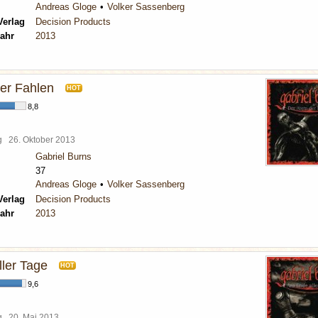
Andreas Gloge
Volker Sassenberg
Verlag
Decision Products
ahr
2013
er Fahlen
HOT
8,8
rg
26. Oktober 2013
Gabriel Burns
37
Andreas Gloge
Volker Sassenberg
Verlag
Decision Products
ahr
2013
ler Tage
HOT
9,6
rg
20. Mai 2013