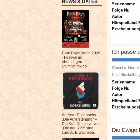
NEWS & DATES
Serienname
Folge Nr.
Autor
Hörspiellabel/
Erscheinungsj
Ich passe a
Dark Days Berlin 2026
- Festival im
ehemaligen
Stummfilmkino
Grusel u. Horror
Nico Steckelbe
Serienname
Folge Nr.
Autor
Hörspiellabel/
Erscheinungsj
Andreas Eschbachs
„Die Auferstehung“ –
Die Kult-Detektive von
„Die drei ???“ sind
Die Ewige 
zurück. Erwachsen.