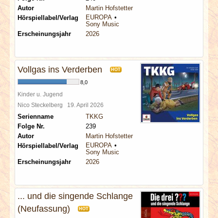
Autor
Martin Hofstetter
EUROPA
Hörspiellabel/Verlag
Sony Music
Erscheinungsjahr
2026
Vollgas ins Verderben
HOT
8,0
Kinder u. Jugend
Nico Steckelberg
19. April 2026
Serienname
TKKG
Folge Nr.
239
Autor
Martin Hofstetter
EUROPA
Hörspiellabel/Verlag
Sony Music
Erscheinungsjahr
2026
... und die singende Schlange
(Neufassung)
HOT