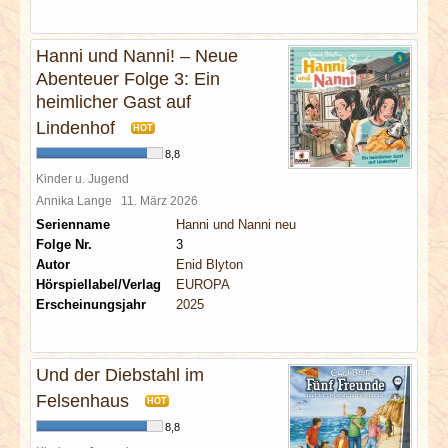
Hanni und Nanni! – Neue
Abenteuer Folge 3: Ein
heimlicher Gast auf
Lindenhof
HOT
8,8
Kinder u. Jugend
Annika Lange
11. März 2026
Serienname
Hanni und Nanni neu
Folge Nr.
3
Autor
Enid Blyton
Hörspiellabel/Verlag
EUROPA
Erscheinungsjahr
2025
Und der Diebstahl im
Felsenhaus
HOT
8,8