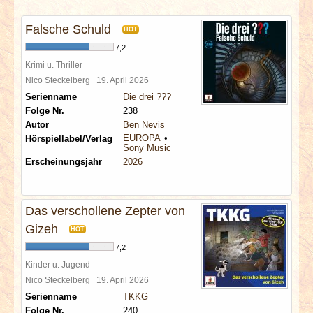
INTERVIEWS
Falsche Schuld
HOT
SPECIALS
7,2
Krimi u. Thriller
REDAKTION
Nico Steckelberg
19. April 2026
Serienname
Die drei ???
Folge Nr.
238
LINKS
Autor
Ben Nevis
EUROPA
Hörspiellabel/Verlag
Sony Music
ARCHIV
Erscheinungsjahr
2026
Das verschollene Zepter von
Gizeh
HOT
7,2
Kinder u. Jugend
Nico Steckelberg
19. April 2026
Serienname
TKKG
Folge Nr.
240