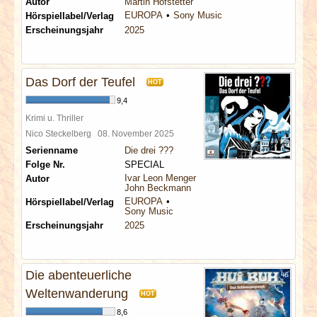
Autor
Martin Hofstetter
EUROPA
Sony Music
Hörspiellabel/Verlag
Erscheinungsjahr
2025
Das Dorf der Teufel
HOT
9,4
Krimi u. Thriller
Nico Steckelberg
08. November 2025
Serienname
Die drei ???
Folge Nr.
SPECIAL
Ivar Leon Menger
Autor
John Beckmann
EUROPA
Hörspiellabel/Verlag
Sony Music
Erscheinungsjahr
2025
Die abenteuerliche
Weltenwanderung
HOT
8,6