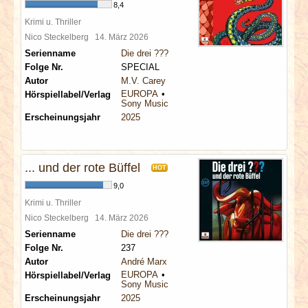
8,4
Krimi u. Thriller
Nico Steckelberg
14. März 2026
Serienname
Die drei ???
Folge Nr.
SPECIAL
Autor
M.V. Carey
EUROPA
Hörspiellabel/Verlag
Sony Music
Erscheinungsjahr
2025
... und der rote Büffel
HOT
9,0
Krimi u. Thriller
Nico Steckelberg
14. März 2026
Serienname
Die drei ???
Folge Nr.
237
Autor
André Marx
EUROPA
Hörspiellabel/Verlag
Sony Music
Erscheinungsjahr
2025