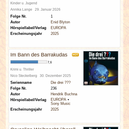
Kinder u. Jugend
Annika Lange
29. Januar 2026
Folge Nr.
1
Autor
Enid Blyton
Hörspiellabel/Verlag
EUROPA
Erscheinungsjahr
2025
Im Bann des Barrakudas
HOT
7,6
Krimi u. Thriller
Nico Steckelberg
30. Dezember 2025
Serienname
Die drei ???
Folge Nr.
236
Autor
Hendrik Buchna
EUROPA
Hörspiellabel/Verlag
Sony Music
Erscheinungsjahr
2025