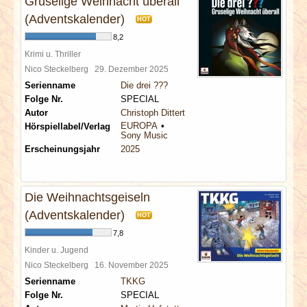
Gruselige Weihnacht überall
(Adventskalender)
HOT
8,2
Krimi u. Thriller
Nico Steckelberg
29. Dezember 2025
Serienname
Die drei ???
Folge Nr.
SPECIAL
Autor
Christoph Dittert
EUROPA
Hörspiellabel/Verlag
Sony Music
Erscheinungsjahr
2025
Die Weihnachtsgeiseln
(Adventskalender)
HOT
7,8
Kinder u. Jugend
Nico Steckelberg
16. November 2025
Serienname
TKKG
Folge Nr.
SPECIAL