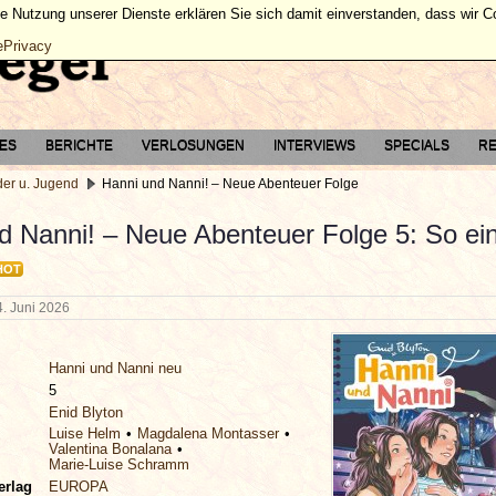
ie Nutzung unserer Dienste erklären Sie sich damit einverstanden, dass wir 
ePrivacy
TES
BERICHTE
VERLOSUNGEN
INTERVIEWS
SPECIALS
RE
der u. Jugend
Hanni und Nanni! – Neue Abenteuer Folge
d Nanni! – Neue Abenteuer Folge 5: So ei
HOT
4. Juni 2026
Hanni und Nanni neu
5
Enid Blyton
Luise Helm
Magdalena Montasser
Valentina Bonalana
Marie-Luise Schramm
erlag
EUROPA