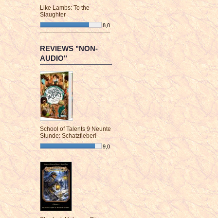
Like Lambs: To the
Slaughter
8,0
¯¯¯¯¯¯¯¯¯¯¯¯¯¯¯¯¯¯¯¯¯¯¯¯
REVIEWS "NON-
AUDIO"
School of Talents 9 Neunte
Stunde: Schatzfieber!
9,0
¯¯¯¯¯¯¯¯¯¯¯¯¯¯¯¯¯¯¯¯¯¯¯¯