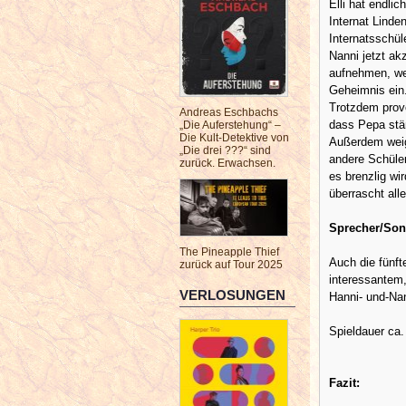
Elli hat endlic
Internat Linde
Internatsschül
Nanni jetzt akz
aufnehmen, wei
Geheimnis ein.
Trotzdem provo
Andreas Eschbachs
dass Pepa stä
„Die Auferstehung“ –
Die Kult-Detektive von
Außerdem weige
„Die drei ???“ sind
andere Schüler
zurück. Erwachsen.
es brenzlig wi
überrascht al
Sprecher/Son
The Pineapple Thief
Auch die fünft
zurück auf Tour 2025
interessantem
VERLOSUNGEN
Hanni- und-Na
Spieldauer ca.
Fazit: