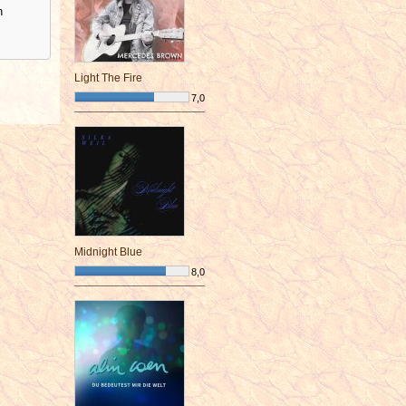
n
Light The Fire
7,0
¯¯¯¯¯¯¯¯¯¯¯¯¯¯¯¯¯¯¯¯¯¯¯¯
Midnight Blue
8,0
¯¯¯¯¯¯¯¯¯¯¯¯¯¯¯¯¯¯¯¯¯¯¯¯