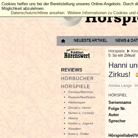
Cookies helfen uns bei der Bereitstellung unseres Online-Angebots. Durch d
Möglichkeit abzulehnen.
Datenschutzrichtlinie ansehen
Weitere Informationen zu Cookies und 
NEUESTE ARTIKEL
NEWS & DA
Hörspiele
Kin
5: So ein Zirkus!
Hanni un
REVIEWS
Zirkus!
HÖRBÜCHER
Annika Lange
0
HÖRSPIELE
Fantasy/Märchen
HÖRSPIEL
Feature/NonFiction
Serienname
Filmhörspiel
Grusel u. Horror
Folge Nr.
Humor u. Comedy
Autor
History
Sprecher
Kinder u. Jugend
Klassiker
Krimi u. Thriller
Hörspiellabel/V