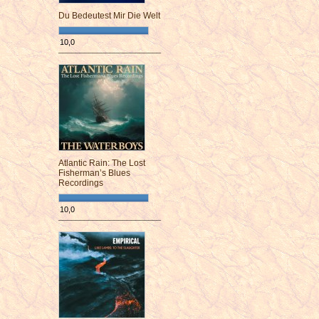
Du Bedeutest Mir Die Welt
10,0
¯¯¯¯¯¯¯¯¯¯¯¯¯¯¯¯¯¯¯¯¯¯¯¯
Atlantic Rain: The Lost
Fisherman’s Blues
Recordings
10,0
¯¯¯¯¯¯¯¯¯¯¯¯¯¯¯¯¯¯¯¯¯¯¯¯