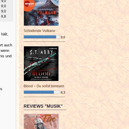
9,0
8,0
9,0
8,8
Schlafende Vulkane
 hält,
9,0
¯¯¯¯¯¯¯¯¯¯¯¯¯¯¯¯¯¯¯¯¯¯¯¯
rt auch
, wenn
nis und
Blood – Du sollst bereuen
es
8,3
.
¯¯¯¯¯¯¯¯¯¯¯¯¯¯¯¯¯¯¯¯¯¯¯¯
REVIEWS "MUSIK"