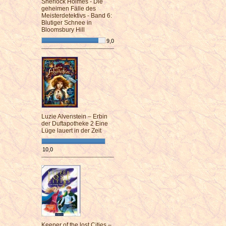
Sherlock Holmes - Die
geheimen Fälle des
Meisterdetektivs - Band 6:
Blutiger Schnee in
Bloomsbury Hill
9,0
¯¯¯¯¯¯¯¯¯¯¯¯¯¯¯¯¯¯¯¯¯¯¯¯
Luzie Alvenstein – Erbin
der Duftapotheke 2 Eine
Lüge lauert in der Zeit
10,0
¯¯¯¯¯¯¯¯¯¯¯¯¯¯¯¯¯¯¯¯¯¯¯¯
Keeper of the lost Cities –