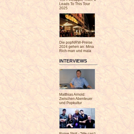
Leads To This Tour
2025
Die popNRW-Preise
2024 gehen an: Mina
Rich-man und maïa
INTERVIEWS
Matthias Arnold:
Zwischen Abenteuer
und Popkultur
Roine Stolt - "We can’t