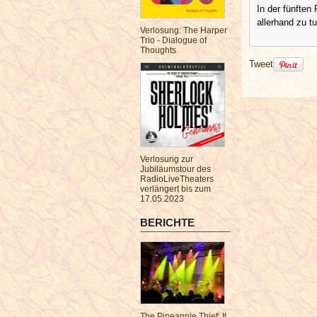
In der fünften
allerhand zu t
Verlosung: The Harper
Trio - Dialogue of
Thoughts
Tweet
Verlosung zur
Jubiläumstour des
RadioLiveTheaters
verlängert bis zum
17.05.2023
BERICHTE
The Pineapple Thief: It