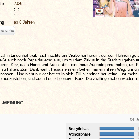
ahr
2026
CD
1
ung
ab 6 Jahren
nat! In Lindenhof treibt sich nachts ein Vierbeiner herum, der den Hühnern gefä
reißt auch noch Pepa dauernd aus, um zu dem Zirkus in der Stadt zu gehen u
nieren. Klar, dass Hanni und Nanni stets eine neue Ausrede parat haben, um 
 zu halten. Zum Dank weiht Pepa sie in ein Geheimnis ein: ihren Weg, um u
lassen. Und nicht nur der hat es in sich. Elli allerdings hat keine Lust mehr, f
radezustehen, und auch Lou ist genervt. Kurz: Die Zwillinge haben wieder al
L-MEINUNG
04. J
Story/Inhalt
Atmosphäre