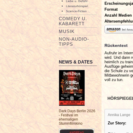
Liebe u. Gefühl
Erscheinungsj
Literaturhörspiel
Format
Science-Fiction
Anzahl Medien
COMEDY U.
Altersempfehl
KABARETT
MUSIK
NON-AUDIO-
TIPPS
Rückentext
Aufruhr im Inter
wird. Und dann 
NEWS & DATES
heimlich zu trai
Ausflüge geheim
die Schule zu ver
Mitbewohnerin ge
voll zu tun.
HÖRSPIEGE
Dark Days Berlin 2026
Annika Lange
- Festival im
ehemaligen
Zur Story:
Stummfilmkino