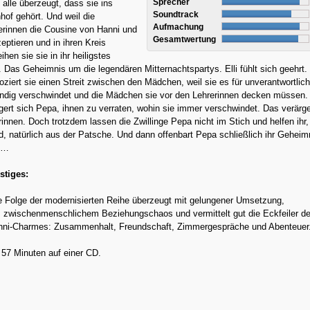
Sprecher
h alle überzeugt, dass sie ins
Soundtrack
nhof gehört. Und weil die
Aufmachung
erinnen die Cousine von Hanni und
Gesamtwertung
eptieren und in ihren Kreis
hen sie sie in ihr heiligstes
 Das Geheimnis um die legendären Mitternachtspartys. Elli fühlt sich geehrt.
ziert sie einen Streit zwischen den Mädchen, weil sie es für unverantwortlich
ndig verschwindet und die Mädchen sie vor den Lehrerinnen decken müssen.
rt sich Pepa, ihnen zu verraten, wohin sie immer verschwindet. Das verärge
innen. Doch trotzdem lassen die Zwillinge Pepa nicht im Stich und helfen ihr
rd, natürlich aus der Patsche. Und dann offenbart Pepa schließlich ihr Geheim
le…
stiges:
e Folge der modernisierten Reihe überzeugt mit gelungener Umsetzung,
, zwischenmenschlichem Beziehungschaos und vermittelt gut die Eckfeiler d
nni-Charmes: Zusammenhalt, Freundschaft, Zimmergespräche und Abenteuer
 57 Minuten auf einer CD.