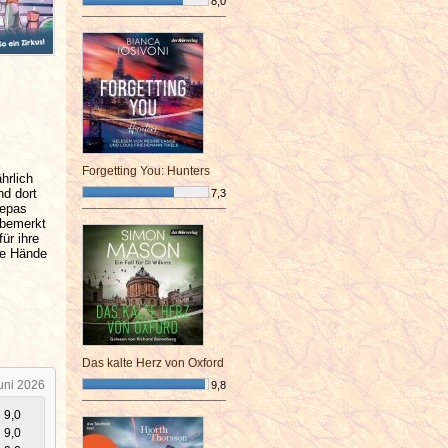
8,0
¯¯¯¯¯¯¯¯¯¯¯¯¯¯¯¯¯¯¯¯¯¯¯¯
Forgetting You: Hunters
hrlich
nd dort
7,3
Pepas
¯¯¯¯¯¯¯¯¯¯¯¯¯¯¯¯¯¯¯¯¯¯¯¯
nbemerkt
ür ihre
le Hände
Das kalte Herz von Oxford
uni 2026
9,8
¯¯¯¯¯¯¯¯¯¯¯¯¯¯¯¯¯¯¯¯¯¯¯¯
9,0
9,0