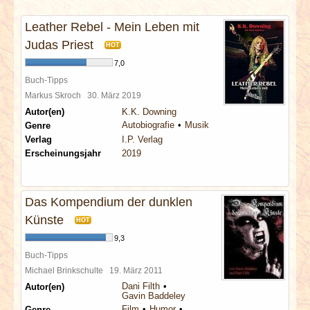
INTERVIEWS
Leather Rebel - Mein Leben mit
SPECIALS
Judas Priest
HOT
7,0
REDAKTION
Buch-Tipps
Markus Skroch
30. März 2019
Autor(en)
K.K. Downing
LINKS
Autobiografie
Musik
Genre
Verlag
I.P. Verlag
ARCHIV
Erscheinungsjahr
2019
Das Kompendium der dunklen
Künste
HOT
9,3
Buch-Tipps
Michael Brinkschulte
19. März 2011
Dani Filth
Autor(en)
Gavin Baddeley
Film
Humor
Genre