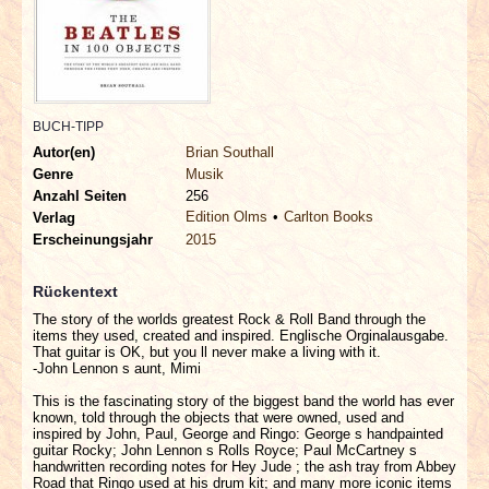
INTERVIEWS
SPECIALS
REDAKTION
BUCH-TIPP
Autor(en)
Brian Southall
Genre
Musik
LINKS
Anzahl Seiten
256
Edition Olms
Carlton Books
Verlag
ARCHIV
Erscheinungsjahr
2015
Rückentext
The story of the worlds greatest Rock & Roll Band through the
items they used, created and inspired. Englische Orginalausgabe.
That guitar is OK, but you ll never make a living with it.
-John Lennon s aunt, Mimi
This is the fascinating story of the biggest band the world has ever
known, told through the objects that were owned, used and
inspired by John, Paul, George and Ringo: George s handpainted
guitar Rocky; John Lennon s Rolls Royce; Paul McCartney s
handwritten recording notes for Hey Jude ; the ash tray from Abbey
Road that Ringo used at his drum kit; and many more iconic items