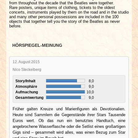
from throughout the decade that the Beatles were together.
Rare posters, unique items of clothing, tickets to the oldest
concerts, instruments played by them on the road and in the studio
and many other personal possessions are included in the 100
objects that together tell you the story of the Beatles as never
before.
HÖRSPIEGEL-MEINUNG
12. August 2015
Nico Steckelberg
Story/Inhalt
8,0
Atmosphäre
9,0
Aufmachung
10,0
Gesamtwertung
9,0
Früher galten Kreuze und Marienfiguren als Devotionalien.
Heute sind Sammlern die Gegenstände ihrer Stars Tausende
Euros wert. Ob das nun ein benutztes Handtuch, eine
angebrochene Wasserflasche oder die Setlist eines großartigen
Gigs sind – gesammelt wird alles, was einen Bezug zum Star