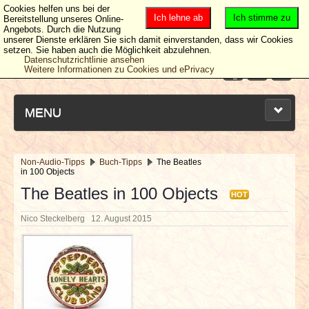
Cookies helfen uns bei der
Ich lehne ab
Ich stimme zu
Bereitstellung unseres Online-
Angebots. Durch die Nutzung
unserer Dienste erklären Sie sich damit einverstanden, dass wir Cookies
setzen. Sie haben auch die Möglichkeit abzulehnen.
Datenschutzrichtlinie ansehen
Weitere Informationen zu Cookies und ePrivacy
MENU
Non-Audio-Tipps
Buch-Tipps
The Beatles
in 100 Objects
NEUESTE ARTIKEL
The Beatles in 100 Objects
HOT
NEWS & DATES
Nico Steckelberg
12. August 2015
BERICHTE
VERLOSUNGEN