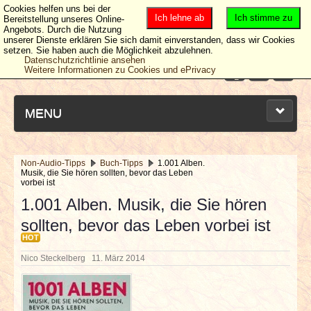
Cookies helfen uns bei der
Ich lehne ab
Ich stimme zu
Bereitstellung unseres Online-
Angebots. Durch die Nutzung
unserer Dienste erklären Sie sich damit einverstanden, dass wir Cookies
setzen. Sie haben auch die Möglichkeit abzulehnen.
Datenschutzrichtlinie ansehen
Weitere Informationen zu Cookies und ePrivacy
MENU
Non-Audio-Tipps
Buch-Tipps
1.001 Alben.
Musik, die Sie hören sollten, bevor das Leben
NEUESTE ARTIKEL
vorbei ist
1.001 Alben. Musik, die Sie hören
NEWS & DATES
sollten, bevor das Leben vorbei ist
HOT
BERICHTE
Nico Steckelberg
11. März 2014
VERLOSUNGEN