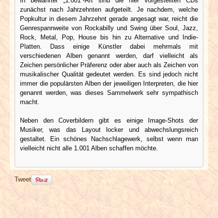
In bewährter „1.001“-Art sind die hier vorgestellten CDs
zunächst nach Jahrzehnten aufgeteilt. Je nachdem, welche
Popkultur in diesem Jahrzehnt gerade angesagt war, reicht die
Genrespannweite von Rockabilly und Swing über Soul, Jazz,
Rock, Metal, Pop, House bis hin zu Alternative und Indie-
Platten. Dass einige Künstler dabei mehrmals mit
verschiedenen Alben genannt werden, darf vielleicht als
Zeichen persönlicher Präferenz oder aber auch als Zeichen von
musikalischer Qualität gedeutet werden. Es sind jedoch nicht
immer die populärsten Alben der jeweiligen Interpreten, die hier
genannt werden, was dieses Sammelwerk sehr sympathisch
macht.
Neben den Coverbildern gibt es einige Image-Shots der
Musiker, was das Layout locker und abwechslungsreich
gestaltet. Ein schönes Nachschlagewerk, selbst wenn man
vielleicht nicht alle 1.001 Alben schaffen möchte.
Tweet