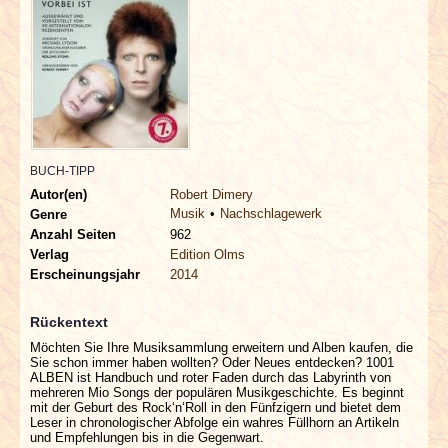
INTERVIEWS
SPECIALS
REDAKTION
LINKS
BUCH-TIPP
Autor(en)
Robert Dimery
Musik
Nachschlagewerk
Genre
ARCHIV
Anzahl Seiten
962
Verlag
Edition Olms
Erscheinungsjahr
2014
Rückentext
Möchten Sie Ihre Musiksammlung erweitern und Alben kaufen, die
Sie schon immer haben wollten? Oder Neues entdecken? 1001
ALBEN ist Handbuch und roter Faden durch das Labyrinth von
mehreren Mio Songs der populären Musikgeschichte. Es beginnt
mit der Geburt des Rock‘n‘Roll in den Fünfzigern und bietet dem
Leser in chronologischer Abfolge ein wahres Füllhorn an Artikeln
und Empfehlungen bis in die Gegenwart.