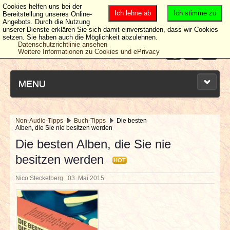
Cookies helfen uns bei der
Ich lehne ab
Ich stimme zu
Bereitstellung unseres Online-
Angebots. Durch die Nutzung
unserer Dienste erklären Sie sich damit einverstanden, dass wir Cookies
setzen. Sie haben auch die Möglichkeit abzulehnen.
Datenschutzrichtlinie ansehen
Weitere Informationen zu Cookies und ePrivacy
MENU
Non-Audio-Tipps
Buch-Tipps
Die besten
Alben, die Sie nie besitzen werden
NEUESTE ARTIKEL
Die besten Alben, die Sie nie
besitzen werden
NEWS & DATES
HOT
Nico Steckelberg
03. Mai 2015
BERICHTE
VERLOSUNGEN