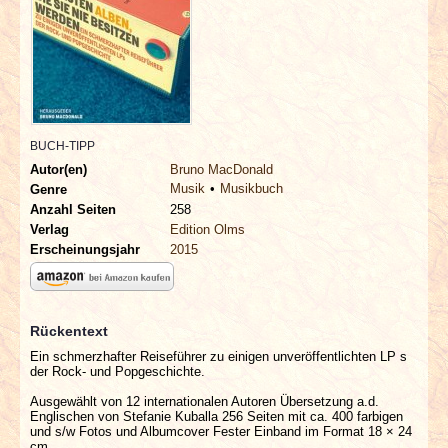
INTERVIEWS
SPECIALS
REDAKTION
BUCH-TIPP
LINKS
Autor(en)
Bruno MacDonald
Musik
Musikbuch
Genre
Anzahl Seiten
258
ARCHIV
Verlag
Edition Olms
Erscheinungsjahr
2015
Rückentext
Ein schmerzhafter Reiseführer zu einigen unveröffentlichten LP s
der Rock- und Popgeschichte.
Ausgewählt von 12 internationalen Autoren Übersetzung a.d.
Englischen von Stefanie Kuballa 256 Seiten mit ca. 400 farbigen
und s/w Fotos und Albumcover Fester Einband im Format 18 × 24
cm