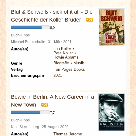
INTERVIEWS
Blut & Schweiß - sick of it all - Die
SPECIALS
Geschichte der Koller Brüder
HOT
8,0
REDAKTION
Buch-Tipps
Michael Brinkschulte
31. März 2021
Lou Koller
Autor(en)
LINKS
Pete Koller
Howie Abrams
Biografie
Musik
Genre
ARCHIV
Verlag
Iron Pages Books
Erscheinungsjahr
2021
Bowie in Berlin: A New Career in a
New Town
HOT
7,7
Buch-Tipps
Nico Steckelberg
25. August 2020
Autor(en)
Thomas Jerome