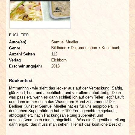
INTERVIEWS
SPECIALS
REDAKTION
BUCH-TIPP
Autor(en)
Samuel Mueller
Bildband
Dokumentation
Kunstbuch
Genre
LINKS
Anzahl Seiten
112
Verlag
Eichborn
ARCHIV
Erscheinungsjahr
2013
Rückentext
Mmmmhhh - wie sieht das lecker aus auf der Verpackung! Saftig,
glänzend, bunt und appetitlich - und vor allem sofort fertig. Doch
was passiert, wenn es dann schließlich auf dem Teller liegt? Läuft
uns dann immer noch das Wasser im Mund zusammen? Der
Berliner Künstler Samuel Mueller hat es für uns ausprobiert. In
deutschen Supermärkten hat er 100 Fertiggerichte eingekauft,
abfotografiert, nach Packungsanleitung zubereitet und
anschließend noch einmal abgelichtet. Was die Gegenüberstellung
dann ergab, das muss man sehen. Hier ist das köstliche Best of.