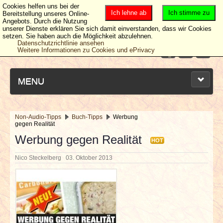
Cookies helfen uns bei der
Ich lehne ab
Ich stimme zu
Bereitstellung unseres Online-
Angebots. Durch die Nutzung
unserer Dienste erklären Sie sich damit einverstanden, dass wir Cookies
setzen. Sie haben auch die Möglichkeit abzulehnen.
Datenschutzrichtlinie ansehen
Weitere Informationen zu Cookies und ePrivacy
MENU
Non-Audio-Tipps
Buch-Tipps
Werbung
gegen Realität
NEUESTE ARTIKEL
Werbung gegen Realität
HOT
NEWS & DATES
Nico Steckelberg
03. Oktober 2013
BERICHTE
VERLOSUNGEN