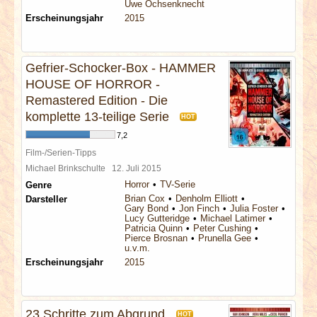
Uwe Ochsenknecht
Erscheinungsjahr
2015
Gefrier-Schocker-Box - HAMMER
HOUSE OF HORROR -
Remastered Edition - Die
komplette 13-teilige Serie
HOT
7,2
Film-/Serien-Tipps
Michael Brinkschulte
12. Juli 2015
Horror
TV-Serie
Genre
Brian Cox
Denholm Elliott
Darsteller
Gary Bond
Jon Finch
Julia Foster
Lucy Gutteridge
Michael Latimer
Patricia Quinn
Peter Cushing
Pierce Brosnan
Prunella Gee
u.v.m.
Erscheinungsjahr
2015
23 Schritte zum Abgrund
HOT