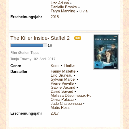
Uzo Aduba
Danielle Brooks
Taryn Manning
u.v.a.
Erscheinungsjahr
2018
The Killer Inside- Staffel 2
HOT
9,0
Film-/Serien-Tipps
Tanja Trawny
02. April 2017
Krimi
Thriller
Genre
Fanny Mallette
Darsteller
Éric Bruneau
Sylvain Marcel
Pierre Verville
Gabriel Arcand
David Savard
Mélissa Désormeaux-Poulin
Olivia Palacci
Jade Charbonneau
Matis Ross
Erscheinungsjahr
2017