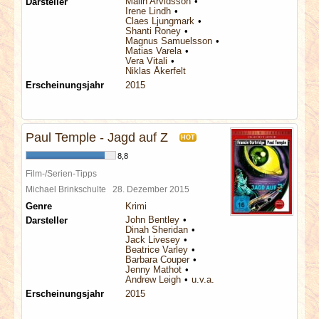
Malin Arvidsson
Darsteller
Irene Lindh
Claes Ljungmark
Shanti Roney
Magnus Samuelsson
Matias Varela
Vera Vitali
Niklas Åkerfelt
Erscheinungsjahr
2015
Paul Temple - Jagd auf Z
HOT
8,8
Film-/Serien-Tipps
Michael Brinkschulte
28. Dezember 2015
Genre
Krimi
John Bentley
Darsteller
Dinah Sheridan
Jack Livesey
Beatrice Varley
Barbara Couper
Jenny Mathot
Andrew Leigh
u.v.a.
Erscheinungsjahr
2015