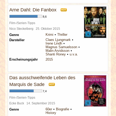
Arne Dahl: Die Fanbox
HOT
8,6
Film-/Serien-Tipps
Nico Steckelberg
25. Oktober 2015
Krimi
Thriller
Genre
Claes Ljungmark
Darsteller
Irene Lindh
Magnus Samuelsson
Malin Arvidsson
Shanti Roney
u.v.a.
Erscheinungsjahr
2015
Das ausschweifende Leben des
Marquis de Sade
HOT
7,4
Film-/Serien-Tipps
Ecke Buck
14. September 2015
60er
Biografie
Genre
History