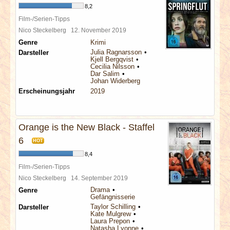
8,2
Film-/Serien-Tipps
Nico Steckelberg
12. November 2019
Genre
Krimi
Julia Ragnarsson
Darsteller
Kjell Bergqvist
Cecilia Nilsson
Dar Salim
Johan Widerberg
Erscheinungsjahr
2019
Orange is the New Black - Staffel
6
HOT
8,4
Film-/Serien-Tipps
Nico Steckelberg
14. September 2019
Drama
Genre
Gefängnisserie
Taylor Schilling
Darsteller
Kate Mulgrew
Laura Prepon
Natasha Lyonne