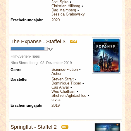
Joel Spira
Christian Hillborg
Dag Malmberg
Jessica Grabowsky
Erscheinungsjahr
2020
The Expanse - Staffel 3
HOT
9,2
Film-/Serien-Tipps
Nico Steckelberg
08. Dezember 2019
Science-Fiction
Genre
Action
Steven Strait
Darsteller
Dominique Tipper
Cas Anvar
Wes Chatham
Shohreh Aghdashloo
u.v.a.
Erscheinungsjahr
2019
Springflut - Staffel 2
HOT