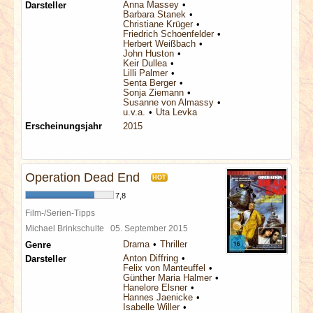
Anna Massey
Darsteller
Barbara Stanek
Christiane Krüger
Friedrich Schoenfelder
Herbert Weißbach
John Huston
Keir Dullea
Lilli Palmer
Senta Berger
Sonja Ziemann
Susanne von Almassy
u.v.a.
Uta Levka
Erscheinungsjahr
2015
Operation Dead End
HOT
7,8
Film-/Serien-Tipps
Michael Brinkschulte
05. September 2015
Drama
Thriller
Genre
Anton Diffring
Darsteller
Felix von Manteuffel
Günther Maria Halmer
Hanelore Elsner
Hannes Jaenicke
Isabelle Willer