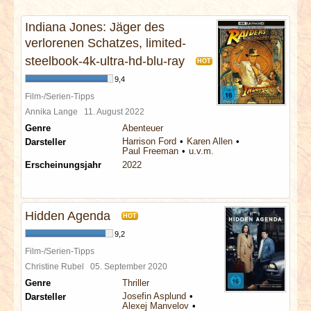
INTERVIEWS
Indiana Jones: Jäger des
verlorenen Schatzes, limited-
SPECIALS
steelbook-4k-ultra-hd-blu-ray
HOT
REDAKTION
9,4
Film-/Serien-Tipps
Annika Lange
11. August 2022
LINKS
Genre
Abenteuer
Harrison Ford
Karen Allen
Darsteller
ARCHIV
Paul Freeman
u.v.m.
Erscheinungsjahr
2022
Hidden Agenda
HOT
9,2
Film-/Serien-Tipps
Christine Rubel
05. September 2020
Genre
Thriller
Josefin Asplund
Darsteller
Alexej Manvelov