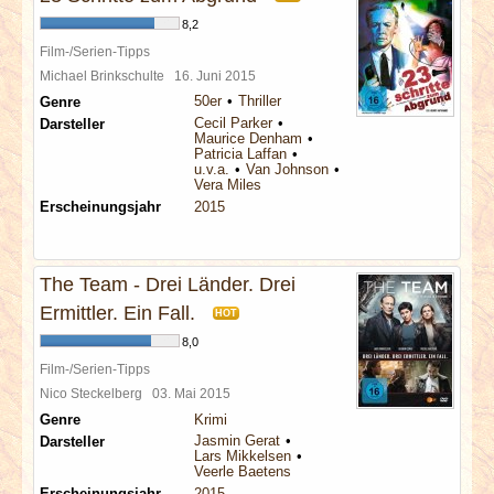
8,2
Film-/Serien-Tipps
Michael Brinkschulte
16. Juni 2015
50er
Thriller
Genre
Cecil Parker
Darsteller
Maurice Denham
Patricia Laffan
u.v.a.
Van Johnson
Vera Miles
Erscheinungsjahr
2015
The Team - Drei Länder. Drei
Ermittler. Ein Fall.
HOT
8,0
Film-/Serien-Tipps
Nico Steckelberg
03. Mai 2015
Genre
Krimi
Jasmin Gerat
Darsteller
Lars Mikkelsen
Veerle Baetens
Erscheinungsjahr
2015