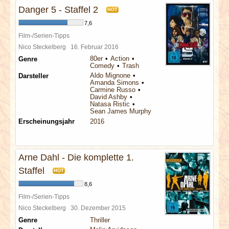
Danger 5 - Staffel 2
HOT
7,6
Film-/Serien-Tipps
Nico Steckelberg
16. Februar 2016
80er
Action
Genre
Comedy
Trash
Aldo Mignone
Darsteller
Amanda Simons
Carmine Russo
David Ashby
Natasa Ristic
Sean James Murphy
Erscheinungsjahr
2016
Arne Dahl - Die komplette 1.
Staffel
HOT
8,6
Film-/Serien-Tipps
Nico Steckelberg
30. Dezember 2015
Genre
Thriller