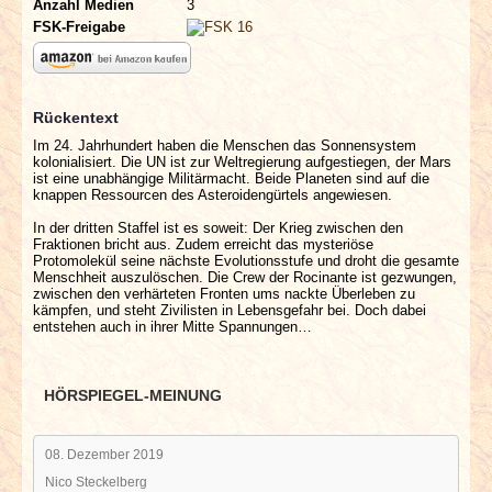
Anzahl Medien
3
FSK-Freigabe
Rückentext
Im 24. Jahrhundert haben die Menschen das Sonnensystem
kolonialisiert. Die UN ist zur Weltregierung aufgestiegen, der Mars
ist eine unabhängige Militärmacht. Beide Planeten sind auf die
knappen Ressourcen des Asteroidengürtels angewiesen.
In der dritten Staffel ist es soweit: Der Krieg zwischen den
Fraktionen bricht aus. Zudem erreicht das mysteriöse
Protomolekül seine nächste Evolutionsstufe und droht die gesamte
Menschheit auszulöschen. Die Crew der Rocinante ist gezwungen,
zwischen den verhärteten Fronten ums nackte Überleben zu
kämpfen, und steht Zivilisten in Lebensgefahr bei. Doch dabei
entstehen auch in ihrer Mitte Spannungen…
HÖRSPIEGEL-MEINUNG
08. Dezember 2019
Nico Steckelberg