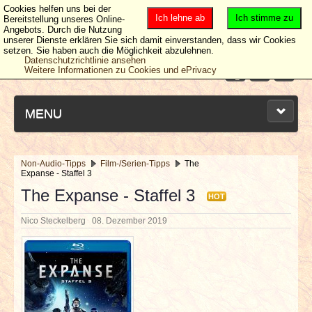
Cookies helfen uns bei der
Ich lehne ab
Ich stimme zu
Bereitstellung unseres Online-
Angebots. Durch die Nutzung
unserer Dienste erklären Sie sich damit einverstanden, dass wir Cookies
setzen. Sie haben auch die Möglichkeit abzulehnen.
Datenschutzrichtlinie ansehen
Weitere Informationen zu Cookies und ePrivacy
MENU
Non-Audio-Tipps
Film-/Serien-Tipps
The
Expanse - Staffel 3
NEUESTE ARTIKEL
The Expanse - Staffel 3
HOT
NEWS & DATES
Nico Steckelberg
08. Dezember 2019
BERICHTE
VERLOSUNGEN