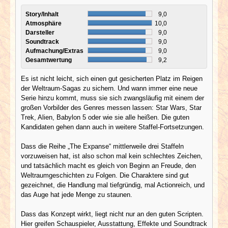
Story/Inhalt
9,0
Atmosphäre
10,0
Darsteller
9,0
Soundtrack
9,0
Aufmachung/Extras
9,0
Gesamtwertung
9,2
Es ist nicht leicht, sich einen gut gesicherten Platz im Reigen
der Weltraum-Sagas zu sichern. Und wann immer eine neue
Serie hinzu kommt, muss sie sich zwangsläufig mit einem der
großen Vorbilder des Genres messen lassen: Star Wars, Star
Trek, Alien, Babylon 5 oder wie sie alle heißen. Die guten
Kandidaten gehen dann auch in weitere Staffel-Fortsetzungen.
Dass die Reihe „The Expanse“ mittlerweile drei Staffeln
vorzuweisen hat, ist also schon mal kein schlechtes Zeichen,
und tatsächlich macht es gleich von Beginn an Freude, den
Weltraumgeschichten zu Folgen. Die Charaktere sind gut
gezeichnet, die Handlung mal tiefgründig, mal Actionreich, und
das Auge hat jede Menge zu staunen.
Dass das Konzept wirkt, liegt nicht nur an den guten Scripten.
Hier greifen Schauspieler, Ausstattung, Effekte und Soundtrack