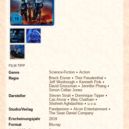
INTERVIEWS
SPECIALS
REDAKTION
LINKS
ARCHIV
FILM-TIPP
Science-Fiction
Action
Genre
Breck Eisner
Thor Freudenthal
Regie
Jeff Woolnough
Kenneth Fink
David Grossman
Jennifer Phang
Simon Cellan Jones
Steven Strait
Dominique Tipper
Darsteller
Cas Anvar
Wes Chatham
Shohreh Aghdashloo
u.v.a.
Pandastorm
Alcon Entertainment
Studio/Verlag
The Sean Daniel Company
Erscheinungsjahr
2019
Format
Blu-ray