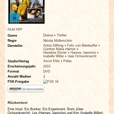
INTERVIEWS
SPECIALS
REDAKTION
FILM-TIPP
Drama
Thriller
Genre
Regie
Nikolai Müllerschön
LINKS
Anton Diffring
Felix von Manteuffel
Darsteller
Günther Maria Halmer
Hanelore Elsner
Hannes Jaenicke
ARCHIV
Isabelle Willer
Uwe Ochsenknecht
Ascot Elite
Pidax
Studio/Verlag
Erscheinungsjahr
2015
Format
DVD
Anzahl Medien
1
FSK-Freigabe
Rückentext
Eine Insel. Ein Bunker. Ein Experiment. Boris (Uwe
Ochsenknecht), Les (Hannes Jaenicke) und Kim (Isabelle Willer)