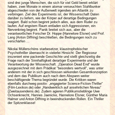
sind drei junge Menschen, die sich für viel Geld bereit erklärt
haben, zwei Monate in einem atomar verseuchten Stahlbunker
abgeschieden von der Außenwelt irgendwo am Atlantik zu
verbringen. Ziel des Experiments ist, der Wissenschaft Daten
darüber zu liefern, wie der Körper auf derartige Bedingungen
reagiert. Bald schon beginnt jedoch alles, aus dem Ruder zu
laufen. Auf engstem Raum entladen sich Aggressionen, ein
Nervenkrieg beginnt. Panik breitet sich aus, aber die
verantwortlichen Forscher Dr. Hoppe (Hannelore Elsner) und Prof.
Lang (Anton Diffring) beschließen, die Bedingungen noch zu
verschärfen …
Nikolai Müllerschöns starbesetzer, klaustrophobischer
Psychothriller überrascht in vielerlei Hinsicht: Der Regisseur
inszeniert eine packende Geschichte und stellt gleichzeitig die
Frage nach der Sinnhaftigkeit derartiger Experimente und der
Verantwortung der Wissenschaft. „Operation Dead End“ wurde
ausgezeichnet mit dem Prädikat "besonders wertvoll", was unter
anderem mit der in sich geschlossen wirkenden Gesamtkonzeption
und dem das Publikum auch nach dem Abspann weiter
beschäftigende Thema begründet wurde. Die Kritiken waren
ebenfalls durchweg positiv: „engagierter Science-Fiction-Thriller“
(Film-Lexikon.de) oder „Handwerklich auf ansehnlichen Niveau“
(Zweitausendeins.de). Zudem agieren Publikumslieblinge Uwe
Ochsenknecht, Hannes Jaenicke, Hannelore Elsner, Günther Maria
Halmer und Anton Diffring in beeindruckenden Rollen. Ein Thriller
der Spitzenklasse!