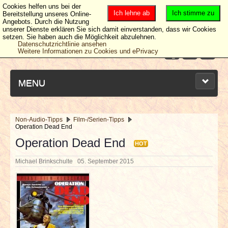
Cookies helfen uns bei der
Ich lehne ab
Ich stimme zu
Bereitstellung unseres Online-
Angebots. Durch die Nutzung
unserer Dienste erklären Sie sich damit einverstanden, dass wir Cookies
setzen. Sie haben auch die Möglichkeit abzulehnen.
Datenschutzrichtlinie ansehen
Weitere Informationen zu Cookies und ePrivacy
MENU
Non-Audio-Tipps
Film-/Serien-Tipps
Operation Dead End
NEUESTE ARTIKEL
Operation Dead End
HOT
NEWS & DATES
Michael Brinkschulte
05. September 2015
BERICHTE
VERLOSUNGEN