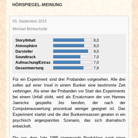
HÖRSPIEGEL-MEINUNG
05. September 2015
Michael Brinkschulte
Story/Inhalt
8,0
Atmosphäre
8,0
Darsteller
9,0
Soundtrack
7,0
Aufmachung/Extras
7,0
Gesamtwertung
7,8
Für ein Experiment sind drei Probanden vorgesehen. Alle drei
sollen auf einer Insel in einem Bunker eine bestimmte Zeit
verbringen. Als einer der Probanden vor Start des Experiments
bei einem Unfall stirbt, wird als Ersatzmann der von Hannes
Jaenicke gespielte Jes berufen, der nach der
Computerauswertung prozentual weniger geeignet ist. Das
Experiment startet und die drei Bunkerinsassen geraten in ein
psychisch angespanntes Szenario, das sich dramatisch
entwickelt.
Die aus dem Jahr 1985 stammende Produktion zeigt einen