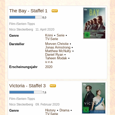
INTERVIEWS
The Bay - Staffel 1
HOT
SPECIALS
8,0
Film-/Serien-Tipps
REDAKTION
Nico Steckelberg
11. April 2020
Krimi
Serie
Genre
TV-Serie
LINKS
Morven Christie
Darsteller
Jonas Armstrong
Matthew McNulty
Daniel Ryan
ARCHIV
Taheen Modak
u.v.a.
Erscheinungsjahr
2020
Victoria - Staffel 3
HOT
7,6
Film-/Serien-Tipps
Nico Steckelberg
09. Februar 2020
History
Drama
Genre
TV-Serie