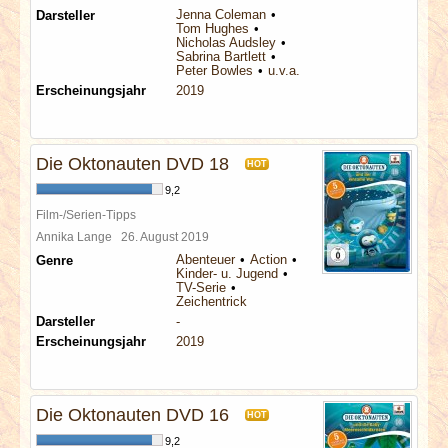
Jenna Coleman
Darsteller
Tom Hughes
Nicholas Audsley
Sabrina Bartlett
Peter Bowles
u.v.a.
Erscheinungsjahr
2019
Die Oktonauten DVD 18
HOT
9,2
Film-/Serien-Tipps
Annika Lange
26. August 2019
Abenteuer
Action
Genre
Kinder- u. Jugend
TV-Serie
Zeichentrick
Darsteller
-
Erscheinungsjahr
2019
Die Oktonauten DVD 16
HOT
9,2