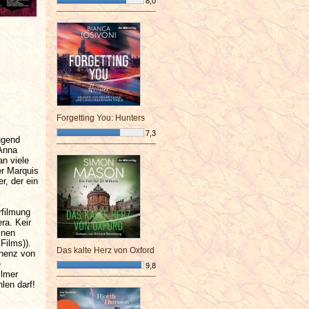
8,0
¯¯¯¯¯¯¯¯¯¯¯¯¯¯¯¯¯¯¯¯¯¯¯¯
Forgetting You: Hunters
7,3
ugend
¯¯¯¯¯¯¯¯¯¯¯¯¯¯¯¯¯¯¯¯¯¯¯¯
(Anna
an viele
er Marquis
r, der ein
rfilmung
ra. Keir
inen
 Films)).
Das kalte Herz von Oxford
inenz von
e
9,8
ilmer
¯¯¯¯¯¯¯¯¯¯¯¯¯¯¯¯¯¯¯¯¯¯¯¯
len darf!