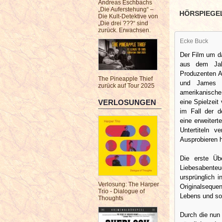
Andreas Eschbachs
„Die Auferstehung“ –
HÖRSPIEGE
Die Kult-Detektive von
„Die drei ???“ sind
zurück. Erwachsen.
Ecke Buck
Der Film um d
aus dem Jah
Produzenten A
The Pineapple Thief
und James H
zurück auf Tour 2025
amerikanische 
eine Spielzeit
VERLOSUNGEN
im Fall der d
eine erweitert
Untertiteln v
Ausprobieren 
Die erste Üb
Liebesabenteu
ursprünglich 
Verlosung: The Harper
Originalseque
Trio - Dialogue of
Lebens und som
Thoughts
Durch die nun