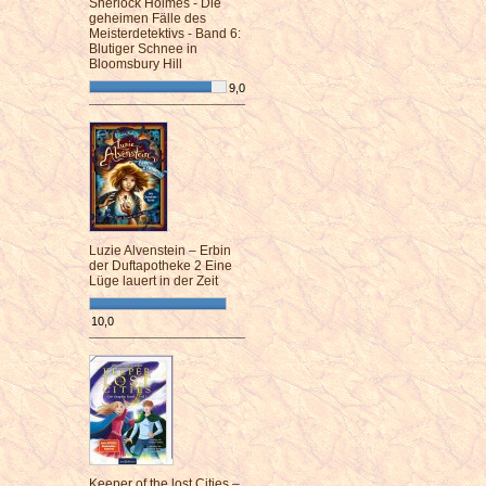
Sherlock Holmes - Die
geheimen Fälle des
Meisterdetektivs - Band 6:
Blutiger Schnee in
Bloomsbury Hill
9,0
¯¯¯¯¯¯¯¯¯¯¯¯¯¯¯¯¯¯¯¯¯¯¯¯
Luzie Alvenstein – Erbin
der Duftapotheke 2 Eine
Lüge lauert in der Zeit
10,0
¯¯¯¯¯¯¯¯¯¯¯¯¯¯¯¯¯¯¯¯¯¯¯¯
Keeper of the lost Cities –