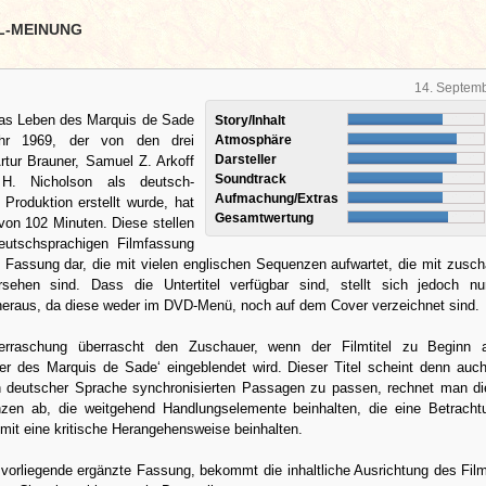
L-MEINUNG
14. Septem
as Leben des Marquis de Sade
Story/Inhalt
r 1969, der von den drei
Atmosphäre
Darsteller
rtur Brauner, Samuel Z. Arkoff
Soundtrack
. Nicholson als deutsch-
Aufmachung/Extras
Produktion erstellt wurde, hat
Gesamtwertung
 von 102 Minuten. Diese stellen
eutschsprachigen Filmfassung
e Fassung dar, die mit vielen englischen Sequenzen aufwartet, die mit zusch
ersehen sind. Dass die Untertitel verfügbar sind, stellt sich jedoch n
heraus, da diese weder im DVD-Menü, noch auf dem Cover verzeichnet sind.
erraschung überrascht den Zuschauer, wenn der Filmtitel zu Beginn a
er des Marquis de Sade‘ eingeblendet wird. Dieser Titel scheint denn auch
in deutscher Sprache synchronisierten Passagen zu passen, rechnet man di
nzen ab, die weitgehend Handlungselemente beinhalten, die eine Betrach
it eine kritische Herangehensweise beinhalten.
 vorliegende ergänzte Fassung, bekommt die inhaltliche Ausrichtung des Fil