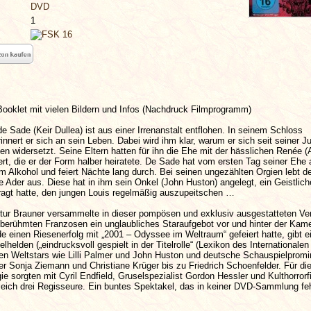
DVD
1
Booklet mit vielen Bildern und Infos (Nachdruck Filmprogramm)
e Sade (Keir Dullea) ist aus einer Irrenanstalt entflohen. In seinem Schloss
nert er sich an sein Leben. Dabei wird ihm klar, warum er sich seit seiner J
en widersetzt. Seine Eltern hatten für ihn die Ehe mit der hässlichen Renée 
rt, die er der Form halber heiratete. De Sade hat vom ersten Tag seiner Ehe 
em Alkohol und feiert Nächte lang durch. Bei seinen ungezählten Orgien lebt d
e Ader aus. Diese hat in ihm sein Onkel (John Huston) angelegt, ein Geistliche
agt hatte, den jungen Louis regelmäßig auszupeitschen …
rtur Brauner versammelte in dieser pompösen und exklusiv ausgestatteten Ve
berühmten Franzosen ein unglaubliches Staraufgebot vor und hinter der Kame
de einen Riesenerfolg mit „2001 – Odyssee im Weltraum“ gefeiert hatte, gibt e
elhelden („eindrucksvoll gespielt in der Titelrolle“ (Lexikon des Internationalen
en Weltstars wie Lilli Palmer und John Huston und deutsche Schauspielprom
r Sonja Ziemann und Christiane Krüger bis zu Friedrich Schoenfelder. Für di
e sorgten mit Cyril Endfield, Gruselspezialist Gordon Hessler und Kulthorrorf
eich drei Regisseure. Ein buntes Spektakel, das in keiner DVD-Sammlung feh