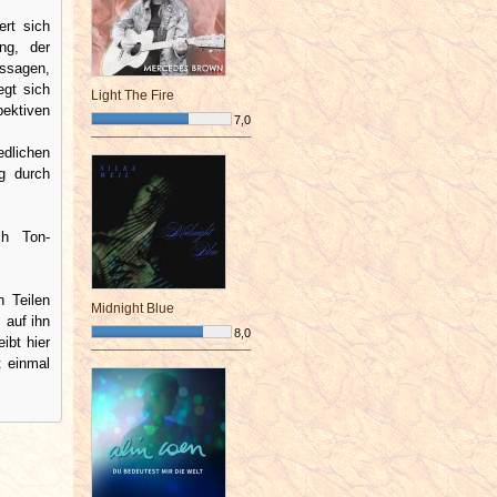
rt sich
ng, der
ssagen,
gt sich
Light The Fire
pektiven
7,0
¯¯¯¯¯¯¯¯¯¯¯¯¯¯¯¯¯¯¯¯¯¯¯¯
dlichen
ng durch
ch Ton-
n Teilen
Midnight Blue
 auf ihn
8,0
ibt hier
¯¯¯¯¯¯¯¯¯¯¯¯¯¯¯¯¯¯¯¯¯¯¯¯
t einmal