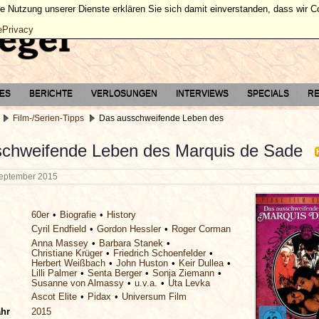
ie Nutzung unserer Dienste erklären Sie sich damit einverstanden, dass wir 
ePrivacy
TES
BERICHTE
VERLOSUNGEN
INTERVIEWS
SPECIALS
RE
Film-/Serien-Tipps
Das ausschweifende Leben des
chweifende Leben des Marquis de Sade
September 2015
60er
Biografie
History
Cyril Endfield
Gordon Hessler
Roger Corman
Anna Massey
Barbara Stanek
Christiane Krüger
Friedrich Schoenfelder
Herbert Weißbach
John Huston
Keir Dullea
Lilli Palmer
Senta Berger
Sonja Ziemann
Susanne von Almassy
u.v.a.
Uta Levka
Ascot Elite
Pidax
Universum Film
ahr
2015