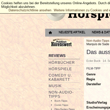
Cookies helfen uns bei der Bereitstellung unseres Online-Angebots. Durch d
Möglichkeit abzulehnen.
Datenschutzrichtlinie ansehen
Weitere Informationen zu Cookies und 
NEUESTE ARTIKEL
NEWS & DA
Non-Audio-Tipps
Marquis de Sade
Das auss
REVIEWS
Ecke Buck
14. 
HÖRBÜCHER
HÖRSPIELE
FILM-TIPP
Genre
COMEDY U.
Regie
KABARETT
Darsteller
MUSIK
NON-AUDIO-
TIPPS
Buch-Tipps
Studio/Verlag
Comic-Tipps
Erscheinungsj
Film-/Serien-Tipps