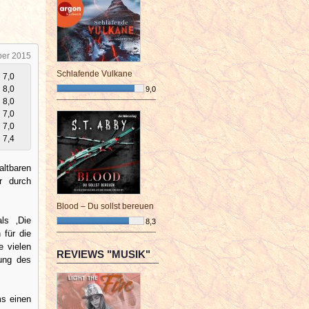
ber 2015
Schlafende Vulkane
7,0
8,0
9,0
8,0
¯¯¯¯¯¯¯¯¯¯¯¯¯¯¯¯¯¯¯¯¯¯¯¯
7,0
7,0
7,4
altbaren
ur durch
Blood – Du sollst bereuen
ls ‚Die
8,3
 für die
¯¯¯¯¯¯¯¯¯¯¯¯¯¯¯¯¯¯¯¯¯¯¯¯
e vielen
REVIEWS "MUSIK"
tung des
ms einen