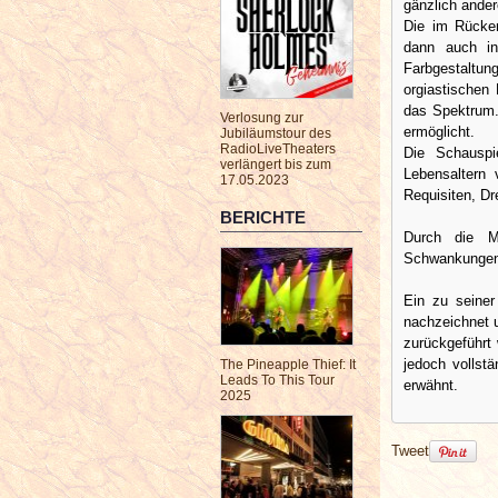
gänzlich ander
Die im Rücken
dann auch in
Farbgestaltun
orgiastischen
das Spektrum.
Verlosung zur
ermöglicht.
Jubiläumstour des
RadioLiveTheaters
Die Schauspi
verlängert bis zum
Lebensaltern 
17.05.2023
Requisiten, Dre
BERICHTE
Durch die Mi
Schwankungen 
Ein zu seiner
nachzeichnet u
zurückgeführt
jedoch vollstä
The Pineapple Thief: It
Leads To This Tour
erwähnt.
2025
Tweet