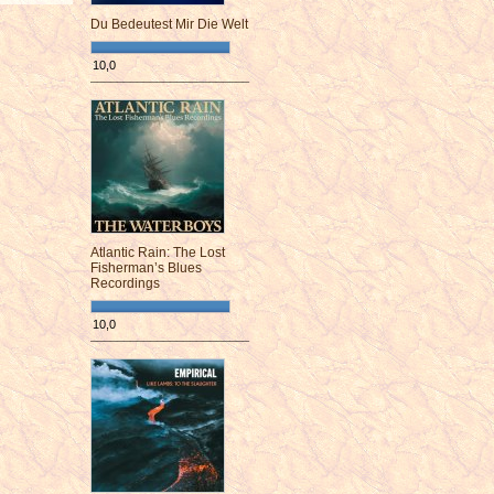
Du Bedeutest Mir Die Welt
10,0
¯¯¯¯¯¯¯¯¯¯¯¯¯¯¯¯¯¯¯¯¯¯¯¯
Atlantic Rain: The Lost
Fisherman’s Blues
Recordings
10,0
¯¯¯¯¯¯¯¯¯¯¯¯¯¯¯¯¯¯¯¯¯¯¯¯