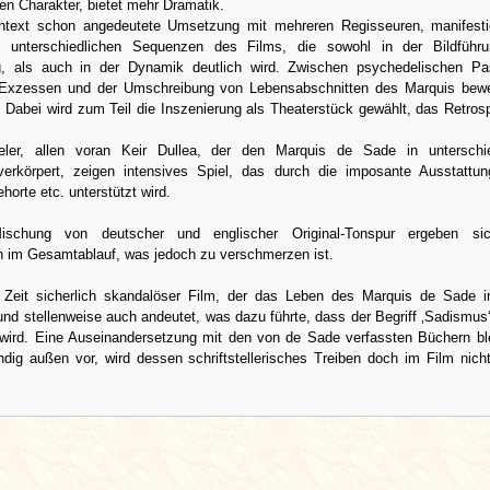
en Charakter, bietet mehr Dramatik.
text schon angedeutete Umsetzung mit mehreren Regisseuren, manifestie
 unterschiedlichen Sequenzen des Films, die sowohl in der Bildführu
g, als auch in der Dynamik deutlich wird. Zwischen psychedelischen Pa
 Exzessen und der Umschreibung von Lebensabschnitten des Marquis bewe
 Dabei wird zum Teil die Inszenierung als Theaterstück gewählt, das Retros
eler, allen voran Keir Dullea, der den Marquis de Sade in unterschie
verkörpert, zeigen intensives Spiel, das durch die imposante Ausstattu
horte etc. unterstützt wird.
schung von deutscher und englischer Original-Tonspur ergeben si
im Gesamtablauf, was jedoch zu verschmerzen ist.
 Zeit sicherlich skandalöser Film, der das Leben des Marquis de Sade i
nd stellenweise auch andeutet, was dazu führte, dass der Begriff ‚Sadismus‘
 wird. Eine Auseinandersetzung mit den von de Sade verfassten Büchern ble
ndig außen vor, wird dessen schriftstellerisches Treiben doch im Film nich