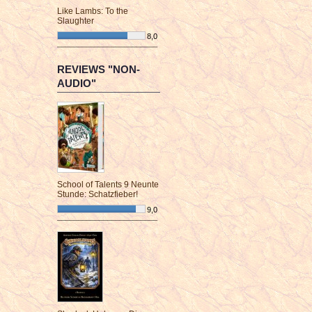
Like Lambs: To the
Slaughter
8,0
¯¯¯¯¯¯¯¯¯¯¯¯¯¯¯¯¯¯¯¯¯¯¯¯
REVIEWS "NON-
AUDIO"
School of Talents 9 Neunte
Stunde: Schatzfieber!
9,0
¯¯¯¯¯¯¯¯¯¯¯¯¯¯¯¯¯¯¯¯¯¯¯¯