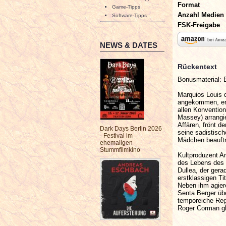
Format
Game-Tipps
Anzahl Medien
Software-Tipps
FSK-Freigabe
NEWS & DATES
Rückentext
Bonusmaterial: 
Marquios Louis d
angekommen, erin
allen Konvention
Massey) arrangie
Affären, frönt d
Dark Days Berlin 2026
seine sadistisch
- Festival im
Mädchen beauftr
ehemaligen
Stummfilmkino
Kultproduzent A
des Lebens des 
Dullea, der gera
erstklassigen Tit
Neben ihm agier
Senta Berger übe
temporeiche Regi
Roger Corman gl