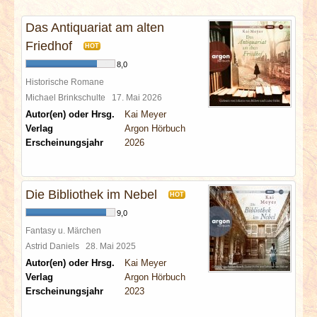
INTERVIEWS
Das Antiquariat am alten
SPECIALS
Friedhof
HOT
8,0
REDAKTION
Historische Romane
Michael Brinkschulte
17. Mai 2026
Autor(en) oder Hrsg.
Kai Meyer
LINKS
Verlag
Argon Hörbuch
Erscheinungsjahr
2026
ARCHIV
Die Bibliothek im Nebel
HOT
9,0
Fantasy u. Märchen
Astrid Daniels
28. Mai 2025
Autor(en) oder Hrsg.
Kai Meyer
Verlag
Argon Hörbuch
Erscheinungsjahr
2023