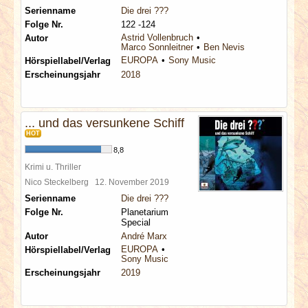
Serienname
Die drei ???
Folge Nr.
122 -124
Astrid Vollenbruch
Autor
Marco Sonnleitner
Ben Nevis
EUROPA
Sony Music
Hörspiellabel/Verlag
Erscheinungsjahr
2018
... und das versunkene Schiff
HOT
8,8
Krimi u. Thriller
Nico Steckelberg
12. November 2019
Serienname
Die drei ???
Folge Nr.
Planetarium
Special
Autor
André Marx
EUROPA
Hörspiellabel/Verlag
Sony Music
Erscheinungsjahr
2019