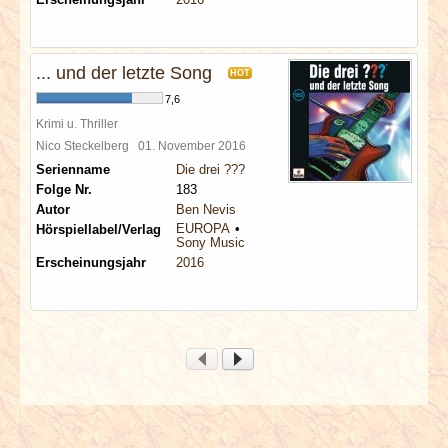
... und der letzte Song
HOT
7,6
Krimi u. Thriller
Nico Steckelberg
01. November 2016
Serienname
Die drei ???
Folge Nr.
183
Autor
Ben Nevis
EUROPA
Hörspiellabel/Verlag
Sony Music
Erscheinungsjahr
2016