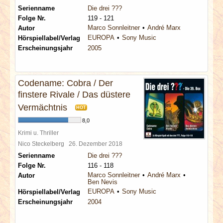
Serienname
Die drei ???
Folge Nr.
119 - 121
Marco Sonnleitner
André Marx
Autor
EUROPA
Sony Music
Hörspiellabel/Verlag
Erscheinungsjahr
2005
Codename: Cobra / Der
finstere Rivale / Das düstere
Vermächtnis
HOT
8,0
Krimi u. Thriller
Nico Steckelberg
26. Dezember 2018
Serienname
Die drei ???
Folge Nr.
116 - 118
Marco Sonnleitner
André Marx
Autor
Ben Nevis
EUROPA
Sony Music
Hörspiellabel/Verlag
Erscheinungsjahr
2004