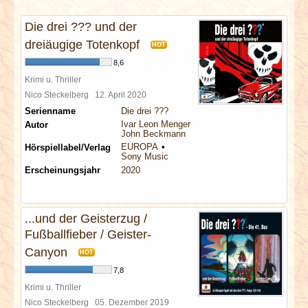
INTERVIEWS
Die drei ??? und der
SPECIALS
dreiäugige Totenkopf
HOT
8,6
REDAKTION
Krimi u. Thriller
Nico Steckelberg
12. April 2020
Serienname
Die drei ???
LINKS
Ivar Leon Menger
Autor
John Beckmann
EUROPA
Hörspiellabel/Verlag
ARCHIV
Sony Music
Erscheinungsjahr
2020
...und der Geisterzug /
Fußballfieber / Geister-
Canyon
HOT
7,8
Krimi u. Thriller
Nico Steckelberg
05. Dezember 2019