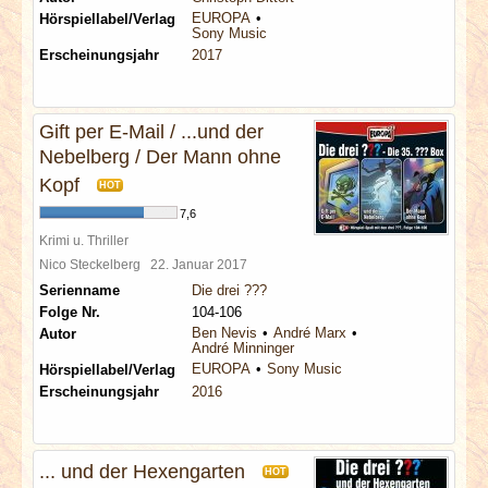
EUROPA
Hörspiellabel/Verlag
Sony Music
Erscheinungsjahr
2017
Gift per E-Mail / ...und der
Nebelberg / Der Mann ohne
Kopf
HOT
7,6
Krimi u. Thriller
Nico Steckelberg
22. Januar 2017
Serienname
Die drei ???
Folge Nr.
104-106
Ben Nevis
André Marx
Autor
André Minninger
EUROPA
Sony Music
Hörspiellabel/Verlag
Erscheinungsjahr
2016
... und der Hexengarten
HOT