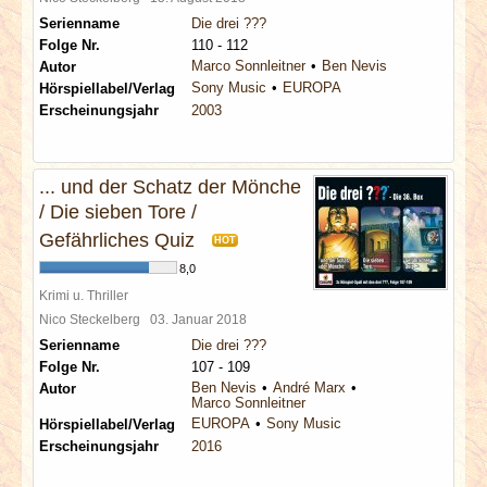
Serienname
Die drei ???
Folge Nr.
110 - 112
Marco Sonnleitner
Ben Nevis
Autor
Sony Music
EUROPA
Hörspiellabel/Verlag
Erscheinungsjahr
2003
... und der Schatz der Mönche
/ Die sieben Tore /
Gefährliches Quiz
HOT
8,0
Krimi u. Thriller
Nico Steckelberg
03. Januar 2018
Serienname
Die drei ???
Folge Nr.
107 - 109
Ben Nevis
André Marx
Autor
Marco Sonnleitner
EUROPA
Sony Music
Hörspiellabel/Verlag
Erscheinungsjahr
2016