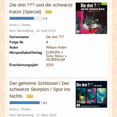
Die drei ??? und die schwarze
Katze (Special)
HOT
7,4
Krimi u. Thriller
Nico Steckelberg
24. April 2019
Serienname
Die drei ???
Folge Nr.
4
Autor
William Arden
EUROPA
Hörspiellabel/Verlag
Sony Music
HO3RRAUM
Erscheinungsjahr
2019
Der geheime Schlüssel / Der
schwarze Skorpion / Spur ins
Nichts
HOT
9,2
Krimi u. Thriller
Nico Steckelberg
17. März 2019