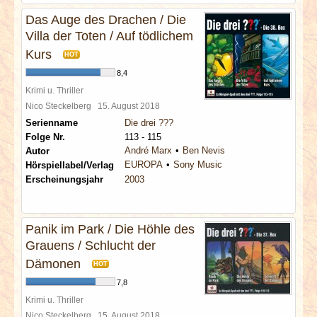
Das Auge des Drachen / Die
Villa der Toten / Auf tödlichem
Kurs
HOT
8,4
Krimi u. Thriller
Nico Steckelberg
15. August 2018
Serienname
Die drei ???
Folge Nr.
113 - 115
André Marx
Ben Nevis
Autor
EUROPA
Sony Music
Hörspiellabel/Verlag
Erscheinungsjahr
2003
Panik im Park / Die Höhle des
Grauens / Schlucht der
Dämonen
HOT
7,8
Krimi u. Thriller
Nico Steckelberg
15. August 2018