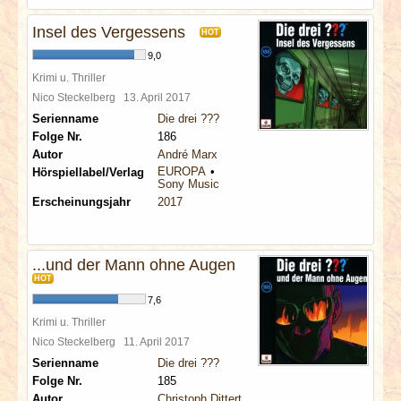
Insel des Vergessens
HOT
9,0
Krimi u. Thriller
Nico Steckelberg
13. April 2017
Serienname
Die drei ???
Folge Nr.
186
Autor
André Marx
EUROPA
Hörspiellabel/Verlag
Sony Music
Erscheinungsjahr
2017
...und der Mann ohne Augen
HOT
7,6
Krimi u. Thriller
Nico Steckelberg
11. April 2017
Serienname
Die drei ???
Folge Nr.
185
Autor
Christoph Dittert