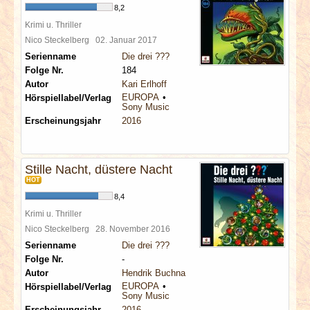
8,2
Krimi u. Thriller
Nico Steckelberg
02. Januar 2017
Serienname
Die drei ???
Folge Nr.
184
Autor
Kari Erlhoff
EUROPA
Hörspiellabel/Verlag
Sony Music
Erscheinungsjahr
2016
Stille Nacht, düstere Nacht
HOT
8,4
Krimi u. Thriller
Nico Steckelberg
28. November 2016
Serienname
Die drei ???
Folge Nr.
-
Autor
Hendrik Buchna
EUROPA
Hörspiellabel/Verlag
Sony Music
Erscheinungsjahr
2016