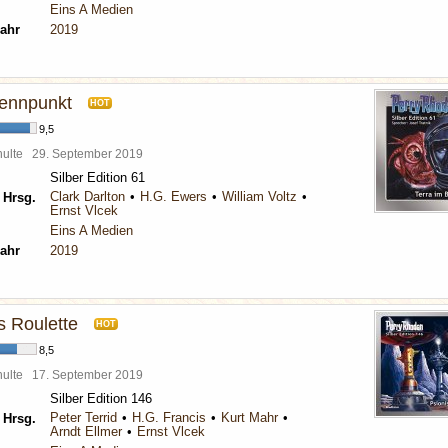
Eins A Medien
ahr
2019
rennpunkt
HOT
9,5
chulte
29. September 2019
Silber Edition 61
Clark Darlton
H.G. Ewers
William Voltz
 Hrsg.
Ernst Vlcek
Eins A Medien
ahr
2019
s Roulette
HOT
8,5
chulte
17. September 2019
Silber Edition 146
Peter Terrid
H.G. Francis
Kurt Mahr
 Hrsg.
Arndt Ellmer
Ernst Vlcek