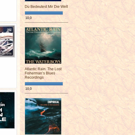
Du Bedeutest Mir Die Welt
10,0
¯¯¯¯¯¯¯¯¯¯¯¯¯¯¯¯¯¯¯¯¯¯¯¯
Atlantic Rain: The Lost
Fisherman’s Blues
Recordings
10,0
¯¯¯¯¯¯¯¯¯¯¯¯¯¯¯¯¯¯¯¯¯¯¯¯