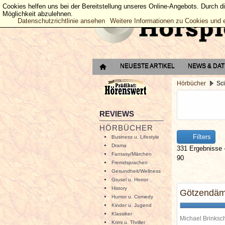
Cookies helfen uns bei der Bereitstellung unseres Online-Angebots. Durch d
Möglichkeit abzulehnen.
Datenschutzrichtlinie ansehen
Weitere Informationen zu Cookies und 
NEUESTE ARTIKEL
NEWS & DA
Hörbücher
Sci
REVIEWS
HÖRBÜCHER
Filters
Business u. Lifestyle
Drama
331 Ergebnisse -
Fantasy/Märchen
90
Fremdsprachen
Gesundheit/Wellness
Grusel u. Horror
History
Götzendä
Humor u. Comedy
Kinder u. Jugend
Klassiker
Michael Brinks
Krimi u. Thriller