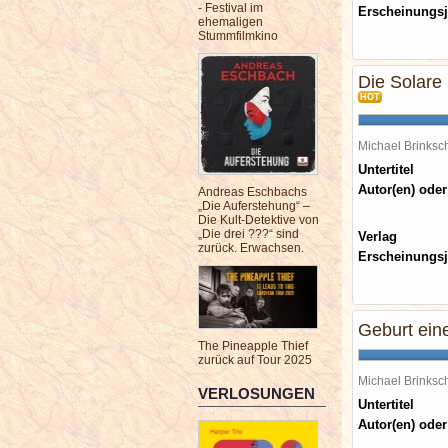
- Festival im
Erscheinungsj
ehemaligen
Stummfilmkino
Die Solare 
HOT
Michael Brinks
Untertitel
Autor(en) oder
Andreas Eschbachs
„Die Auferstehung“ –
Die Kult-Detektive von
„Die drei ???“ sind
Verlag
zurück. Erwachsen.
Erscheinungsj
Geburt ein
The Pineapple Thief
zurück auf Tour 2025
Michael Brinks
VERLOSUNGEN
Untertitel
Autor(en) oder