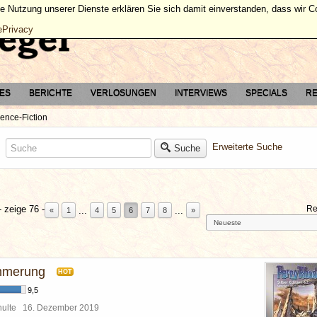
ie Nutzung unserer Dienste erklären Sie sich damit einverstanden, dass wir 
ePrivacy
TES
BERICHTE
VERLOSUNGEN
INTERVIEWS
SPECIALS
RE
ence-Fiction
Erweiterte Suche
Suche
 zeige 76 -
Re
...
...
«
1
4
5
6
7
8
»
mmerung
HOT
9,5
chulte
16. Dezember 2019