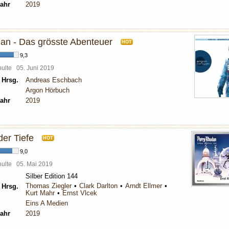
ahr
2019
an - Das grösste Abenteuer
HOT
9,3
chulte
05. Juni 2019
 Hrsg.
Andreas Eschbach
Argon Hörbuch
ahr
2019
der Tiefe
HOT
9,0
chulte
05. Mai 2019
Silber Edition 144
Thomas Ziegler
Clark Darlton
Arndt Ellmer
 Hrsg.
Kurt Mahr
Ernst Vlcek
Eins A Medien
ahr
2019