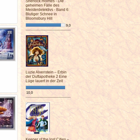
Sherlock Holmes - Die
geheimen Fälle des
Meisterdetektivs - Band 6:
Blutiger Schnee in
Bloomsbury Hill
9,0
¯¯¯¯¯¯¯¯¯¯¯¯¯¯¯¯¯¯¯¯¯¯¯¯
Luzie Alvenstein – Erbin
der Duftapotheke 2 Eine
Lüge lauert in der Zeit
10,0
¯¯¯¯¯¯¯¯¯¯¯¯¯¯¯¯¯¯¯¯¯¯¯¯
Keeper of the lost Cities –