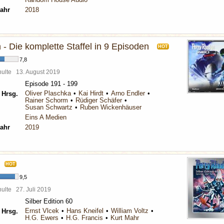
ahr
2018
 - Die komplette Staffel in 9 Episoden
HOT
7,8
chulte
13. August 2019
Episode 191 - 199
Oliver Plaschka
Kai Hirdt
Arno Endler
 Hrsg.
Rainer Schorm
Rüdiger Schäfer
Susan Schwartz
Ruben Wickenhäuser
Eins A Medien
ahr
2019
HOT
9,5
chulte
27. Juli 2019
Silber Edition 60
Ernst Vlcek
Hans Kneifel
William Voltz
 Hrsg.
H.G. Ewers
H.G. Francis
Kurt Mahr