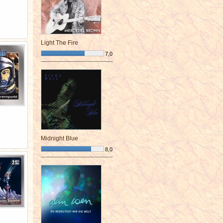
Light The Fire
7,0
¯¯¯¯¯¯¯¯¯¯¯¯¯¯¯¯¯¯¯¯¯¯¯¯
Midnight Blue
8,0
¯¯¯¯¯¯¯¯¯¯¯¯¯¯¯¯¯¯¯¯¯¯¯¯