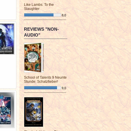
Like Lambs: To the
Slaughter
8,0
¯¯¯¯¯¯¯¯¯¯¯¯¯¯¯¯¯¯¯¯¯¯¯¯
REVIEWS "NON-
AUDIO"
School of Talents 9 Neunte
Stunde: Schatzfieber!
9,0
¯¯¯¯¯¯¯¯¯¯¯¯¯¯¯¯¯¯¯¯¯¯¯¯