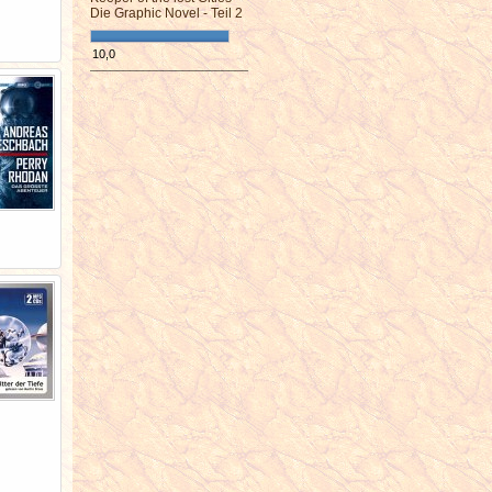
Die Graphic Novel - Teil 2
10,0
¯¯¯¯¯¯¯¯¯¯¯¯¯¯¯¯¯¯¯¯¯¯¯¯