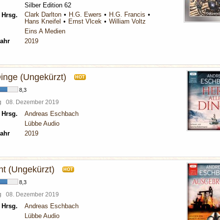
Silber Edition 62
Clark Darlton
H.G. Ewers
H.G. Francis
 Hrsg.
Hans Kneifel
Ernst Vlcek
William Voltz
Eins A Medien
ahr
2019
Dinge (Ungekürzt)
HOT
8,3
rg
08. Dezember 2019
 Hrsg.
Andreas Eschbach
Lübbe Audio
ahr
2019
t (Ungekürzt)
HOT
8,3
rg
08. Dezember 2019
 Hrsg.
Andreas Eschbach
Lübbe Audio