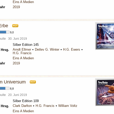
Eins A Medien
ahr
2019
Erbe
HOT
9,0
chulte
30. Juni 2019
Silber Edition 145
Arndt Ellmer
Detlev G. Winter
H.G. Ewers
 Hrsg.
H.G. Francis
Eins A Medien
ahr
2019
im Universum
HOT
8,8
chulte
20. Juni 2019
Silber Edition 109
Clark Darlton
H.G. Francis
William Voltz
 Hrsg.
Eins A Medien