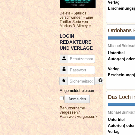
Verlag
Erscheinungsj
Delete - Spurlos
verschwinden - Eine
Thriller-Serie von
Markus B. Altmeyer
Ordobans 
LOGIN
REDAKTEURE
Michael Brinks
UND VERLAGE
Untertitel
Benutzername
Autor(en) oder
Verlag
Passwort
Erscheinungsj
Sicherheitscode
Angemeldet bleiben
Das Loch 
Anmelden
Benutzername
vergessen?
Michael Brinks
Passwort vergessen?
Untertitel
Autor(en) oder
Verlag