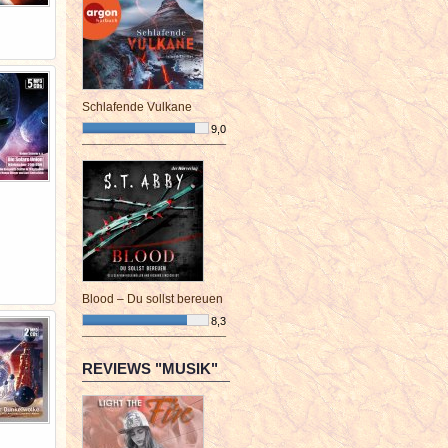
Schlafende Vulkane
9,0
¯¯¯¯¯¯¯¯¯¯¯¯¯¯¯¯¯¯¯¯¯¯¯¯
Blood – Du sollst bereuen
8,3
¯¯¯¯¯¯¯¯¯¯¯¯¯¯¯¯¯¯¯¯¯¯¯¯
REVIEWS "MUSIK"