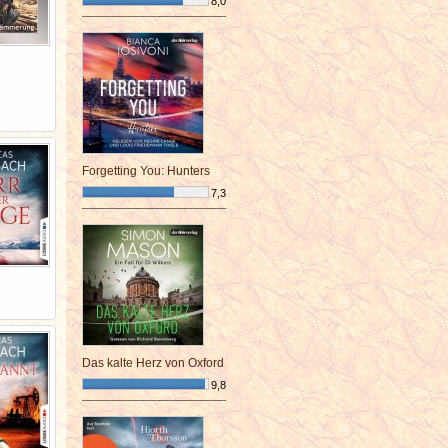
8,0
¯¯¯¯¯¯¯¯¯¯¯¯¯¯¯¯¯¯¯¯¯¯¯¯
Forgetting You: Hunters
7,3
¯¯¯¯¯¯¯¯¯¯¯¯¯¯¯¯¯¯¯¯¯¯¯¯
Das kalte Herz von Oxford
9,8
¯¯¯¯¯¯¯¯¯¯¯¯¯¯¯¯¯¯¯¯¯¯¯¯