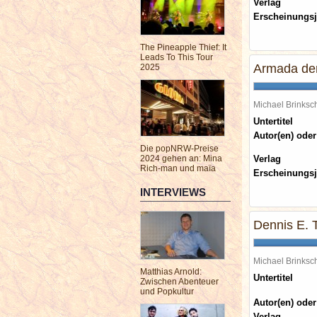
Verlag
Erscheinungsj
The Pineapple Thief: It
Leads To This Tour
Armada der
2025
Michael Brinks
Untertitel
Autor(en) oder
Die popNRW-Preise
2024 gehen an: Mina
Verlag
Rich-man und maïa
Erscheinungsj
INTERVIEWS
Dennis E. T
Michael Brinks
Matthias Arnold:
Untertitel
Zwischen Abenteuer
und Popkultur
Autor(en) oder
Verlag