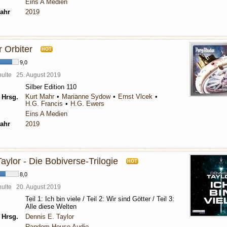
Eins A Medien
ahr
2019
 Orbiter
HOT
9,0
chulte
25. August 2019
Silber Edition 110
Kurt Mahr
Marianne Sydow
Ernst Vlcek
 Hrsg.
H.G. Francis
H.G. Ewers
Eins A Medien
ahr
2019
aylor - Die Bobiverse-Trilogie
HOT
8,0
chulte
20. August 2019
Teil 1: Ich bin viele / Teil 2: Wir sind Götter / Teil 3:
Alle diese Welten
 Hrsg.
Dennis E. Taylor
Random House Audio