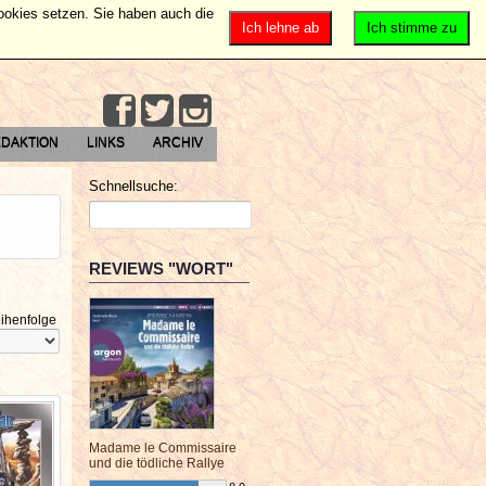
Cookies setzen. Sie haben auch die
Ich lehne ab
Ich stimme zu
DAKTION
LINKS
ARCHIV
Schnellsuche:
REVIEWS "WORT"
ihenfolge
Madame le Commissaire
und die tödliche Rallye