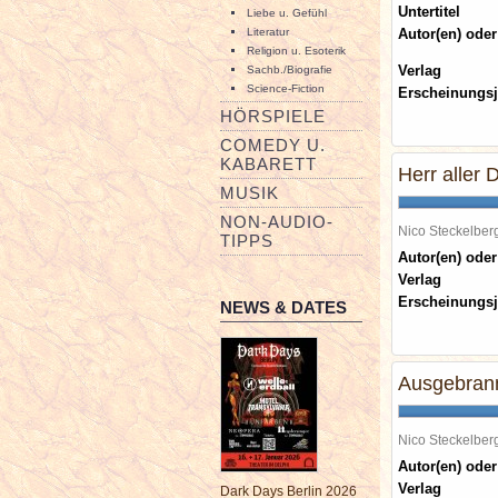
Untertitel
Liebe u. Gefühl
Literatur
Autor(en) oder
Religion u. Esoterik
Verlag
Sachb./Biografie
Science-Fiction
Erscheinungsj
HÖRSPIELE
COMEDY U.
KABARETT
Herr aller 
MUSIK
NON-AUDIO-
Nico Steckelbe
TIPPS
Autor(en) oder
Verlag
Erscheinungsj
NEWS & DATES
Ausgebrann
Nico Steckelbe
Autor(en) oder
Verlag
Dark Days Berlin 2026