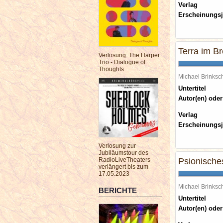
Verlag
Erscheinungsj
Terra im B
Verlosung: The Harper
Trio - Dialogue of
Thoughts
Michael Brinks
Untertitel
Autor(en) oder
Verlag
Erscheinungsj
Verlosung zur
Jubiläumstour des
RadioLiveTheaters
Psionische
verlängert bis zum
17.05.2023
Michael Brinks
BERICHTE
Untertitel
Autor(en) oder