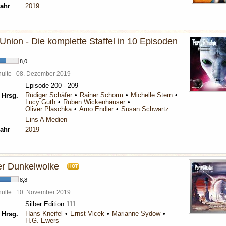
ahr
2019
Union - Die komplette Staffel in 10 Episoden
8,0
chulte
08. Dezember 2019
Episode 200 - 209
Rüdiger Schäfer
Rainer Schorm
Michelle Stern
 Hrsg.
Lucy Guth
Ruben Wickenhäuser
Oliver Plaschka
Arno Endler
Susan Schwartz
Eins A Medien
ahr
2019
er Dunkelwolke
HOT
8,8
chulte
10. November 2019
Silber Edition 111
Hans Kneifel
Ernst Vlcek
Marianne Sydow
 Hrsg.
H.G. Ewers