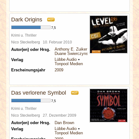
Dark Origins
HOT
7,5
Krimi u. Thriller
Nico Steckelberg
10. Februar 2010
Anthony E. Zuiker
Autor(en) oder Hrsg.
Duane Swierczynski
Lübbe Audio
Verlag
Tonpool Medien
Erscheinungsjahr
2009
Das verlorene Symbol
HOT
7,5
Krimi u. Thriller
Nico Steckelberg
27. Dezember 2009
Autor(en) oder Hrsg.
Dan Brown
Lübbe Audio
Verlag
Tonpool Medien