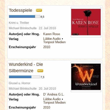
INTERVIEWS
Todesspiele
HOT
SPECIALS
8,5
Krimi u. Thriller
REDAKTION
Michael Brinkschulte
22. Juli 2010
Autor(en) oder Hrsg.
Karen Rose
Lübbe Audio
Verlag
LINKS
Tonpool Medien
Erscheinungsjahr
2010
ARCHIV
Wunderkind - Die
Silbermünze
HOT
7,3
Grusel u. Horror
Michael Brinkschulte
20. Juli 2010
Autor(en) oder Hrsg.
D´ Andrea G.L.
Lübbe Audio
Verlag
Tonpool Medien
Erscheinungsjahr
2010