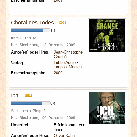
Erscheinungsjahr
2009
Choral des Todes
HOT
8,3
Krimi u. Thriller
Nico Steckelberg
13. Dezember 2009
Autor(en) oder Hrsg.
Jean-Christophe
Grangé
Lübbe Audio
Verlag
Tonpool Medien
Erscheinungsjahr
2009
Ich.
HOT
8,0
Sachbuch u. Biografie
Nico Steckelberg
06. Dezember 2009
Untertitel
Erfolg kommt von
innen.
Autor(en) oder Hrsg.
Oliver Kahn