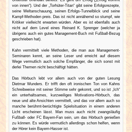
von innen“). Und der „Torhüter-Titan“ gibt seine Erfolgsrezepte,
seine Weltanschauung, seinen Erfolgs-Tunnelblick und seine
Kampf-Methoden preis. Das ist nicht annähernd so stumpf, wie
Kritiker vielleicht erwarten würden. Aber es ist ebenfalls auch
nicht auf dem Level eines Reinard K. Sprenger (welcher ja
übrigens auch ein gutes Management-Buch mit Fußball-Bezug
geschrieben hat).
Kahn vermittelt viele Methoden, die man aus Management-
Seminaren kennt, an seine Leser und erreicht auf diesem
Wege vermutlich auch solche Empfänger, die sich sonst mit
derlei Themen nicht beschäftigt hätten.
Das Hörbuch lebt vor allem auch von der guten Lesung
Dietmar Wunders. Er trifft den oft ironischen Ton von Kahns
Schreibweise mit seiner Stimme sehr gekonnt, und so ist „Ich“
ein unterhaltsames, kurzweiliges Motivations-Hörbuch, das
neue und alte Ansichten vermittelt, und das vor allem auch so
manche berühmt-berüchtigte Spielsituation in einem anderen
Licht erscheinen lässt. Man muss auch nicht zwangsläufig
Fußball- oder FC Bayern-Fan sein, um das Hörbuch genießen
zu können. Es würde vermutlich allerdings schon helfen, wenn
der Hörer kein Bayern-Hasser ist.