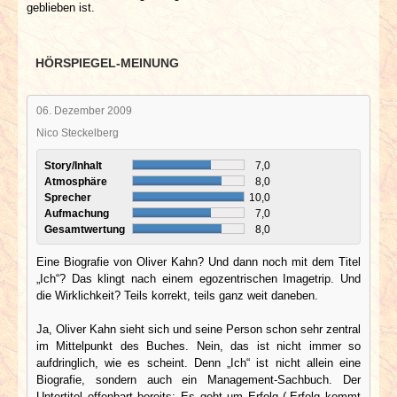
geblieben ist.
HÖRSPIEGEL-MEINUNG
06. Dezember 2009
Nico Steckelberg
Story/Inhalt
7,0
Atmosphäre
8,0
Sprecher
10,0
Aufmachung
7,0
Gesamtwertung
8,0
Eine Biografie von Oliver Kahn? Und dann noch mit dem Titel
„Ich“? Das klingt nach einem egozentrischen Imagetrip. Und
die Wirklichkeit? Teils korrekt, teils ganz weit daneben.
Ja, Oliver Kahn sieht sich und seine Person schon sehr zentral
im Mittelpunkt des Buches. Nein, das ist nicht immer so
aufdringlich, wie es scheint. Denn „Ich“ ist nicht allein eine
Biografie, sondern auch ein Management-Sachbuch. Der
Untertitel offenbart bereits: Es geht um Erfolg („Erfolg kommt