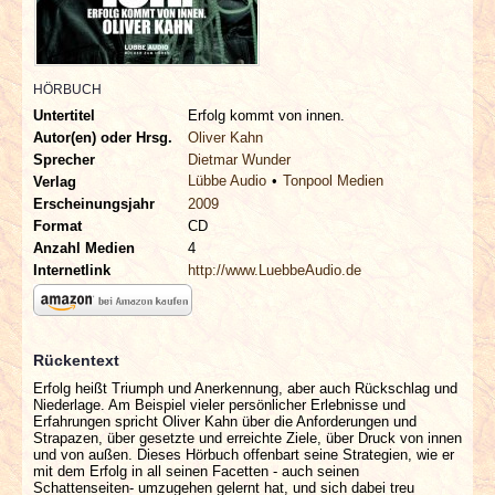
INTERVIEWS
SPECIALS
HÖRBUCH
Untertitel
Erfolg kommt von innen.
REDAKTION
Autor(en) oder Hrsg.
Oliver Kahn
Sprecher
Dietmar Wunder
Lübbe Audio
Tonpool Medien
Verlag
LINKS
Erscheinungsjahr
2009
Format
CD
ARCHIV
Anzahl Medien
4
Internetlink
http://www.LuebbeAudio.de
Rückentext
Erfolg heißt Triumph und Anerkennung, aber auch Rückschlag und
Niederlage. Am Beispiel vieler persönlicher Erlebnisse und
Erfahrungen spricht Oliver Kahn über die Anforderungen und
Strapazen, über gesetzte und erreichte Ziele, über Druck von innen
und von außen. Dieses Hörbuch offenbart seine Strategien, wie er
mit dem Erfolg in all seinen Facetten - auch seinen
Schattenseiten- umzugehen gelernt hat, und sich dabei treu