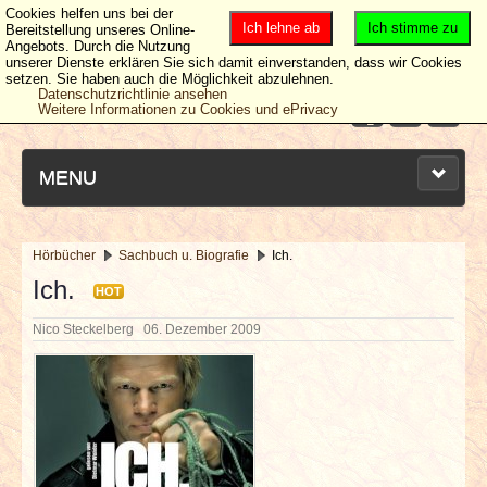
Cookies helfen uns bei der
Ich lehne ab
Ich stimme zu
Bereitstellung unseres Online-
Angebots. Durch die Nutzung
unserer Dienste erklären Sie sich damit einverstanden, dass wir Cookies
setzen. Sie haben auch die Möglichkeit abzulehnen.
Datenschutzrichtlinie ansehen
Weitere Informationen zu Cookies und ePrivacy
MENU
Hörbücher
Sachbuch u. Biografie
Ich.
NEUESTE ARTIKEL
Ich.
HOT
Nico Steckelberg
06. Dezember 2009
NEWS & DATES
BERICHTE
VERLOSUNGEN