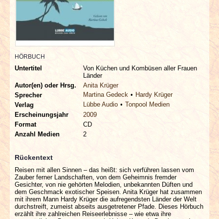
INTERVIEWS
SPECIALS
REDAKTION
HÖRBUCH
Untertitel
Von Küchen und Kombüsen aller Frauen
Länder
LINKS
Autor(en) oder Hrsg.
Anita Krüger
Martina Gedeck
Hardy Krüger
Sprecher
Lübbe Audio
Tonpool Medien
Verlag
ARCHIV
Erscheinungsjahr
2009
Format
CD
Anzahl Medien
2
Rückentext
Reisen mit allen Sinnen – das heißt: sich verführen lassen vom
Zauber ferner Landschaften, von dem Geheimnis fremder
Gesichter, von nie gehörten Melodien, unbekannten Düften und
dem Geschmack exotischer Speisen. Anita Krüger hat zusammen
mit ihrem Mann Hardy Krüger die aufregendsten Länder der Welt
durchstreift, zumeist abseits ausgetretener Pfade. Dieses Hörbuch
erzählt ihre zahlreichen Reiseerlebnisse – wie etwa ihre