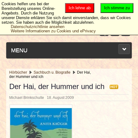
Cookies helfen uns bei der
Ich lehne ab
Ich stimme zu
Bereitstellung unseres Online-
Angebots. Durch die Nutzung
unserer Dienste erklären Sie sich damit einverstanden, dass wir Cookies
setzen. Sie haben auch die Möglichkeit abzulehnen.
Datenschutzrichtlinie ansehen
Weitere Informationen zu Cookies und ePrivacy
MENU
Hörbücher
Sachbuch u. Biografie
Der Hai,
der Hummer und ich
NEUESTE ARTIKEL
Der Hai, der Hummer und ich
HOT
NEWS & DATES
Michael Brinkschulte
18. August 2009
BERICHTE
VERLOSUNGEN