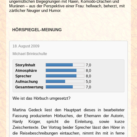
ungemütlichen Begegnungen mit Haien, Komodo-Drachen und
Muränen – aus der Perspektive einer Frau: hellwach, beherzt, mit
zärtlicher Neugier und Humor.
HÖRSPIEGEL-MEINUNG
18. August 2009
Michael Brinkschulte
Story/Inhalt
7,0
Atmosphäre
8,0
Sprecher
8,0
Aufmachung
5,0
Gesamtwertung
7,0
Wie ist das Hörbuch umgesetzt?
Martina Gedeck liest den Hauptpart dieses in bearbeiteter
Fassung produzierten Hörbuches, der Ehemann der Autorin,
Hardy Krüger, spricht die Einleitung, sowie kurze
Zwischentexte. Der Vortrag beider Sprecher lässt den Hörer in
die Reisebeschreibungen eintauchen, nimmt ihn mit in ferne