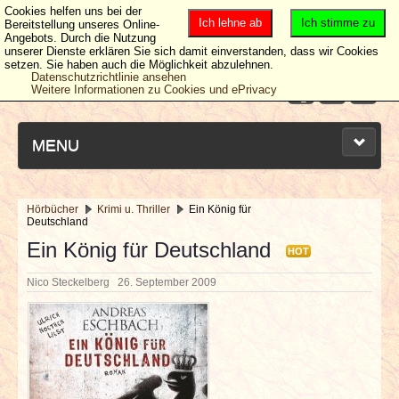
Cookies helfen uns bei der
Ich lehne ab
Ich stimme zu
Bereitstellung unseres Online-
Angebots. Durch die Nutzung
unserer Dienste erklären Sie sich damit einverstanden, dass wir Cookies
setzen. Sie haben auch die Möglichkeit abzulehnen.
Datenschutzrichtlinie ansehen
Weitere Informationen zu Cookies und ePrivacy
MENU
Hörbücher
Krimi u. Thriller
Ein König für
Deutschland
NEUESTE ARTIKEL
Ein König für Deutschland
HOT
NEWS & DATES
Nico Steckelberg
26. September 2009
BERICHTE
VERLOSUNGEN