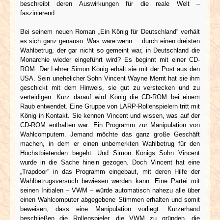
beschreibt deren Auswirkungen für die reale Welt –
faszinierend.
Bei seinem neuen Roman „Ein König für Deutschland“ verhält
es sich ganz genauso: Was wäre wenn ... durch einen dreisten
Wahlbetrug, der gar nicht so gemeint war, in Deutschland die
Monarchie wieder eingeführt wird? Es beginnt mit einer CD-
ROM. Der Lehrer Simon König erhält sie mit der Post aus den
USA. Sein unehelicher Sohn Vincent Wayne Merrit hat sie ihm
geschickt mit dem Hinweis, sie gut zu verstecken und zu
verteidigen. Kurz darauf wird König die CD-ROM bei einem
Raub entwendet. Eine Gruppe von LARP-Rollenspielern tritt mit
König in Kontakt. Sie kennen Vincent und wissen, was auf der
CD-ROM enthalten war: Ein Programm zur Manipulation von
Wahlcomputern. Jemand möchte das ganz große Geschäft
machen, in dem er einen unbemerkten Wahlbetrug für den
Höchstbietenden begeht. Und Simon Königs Sohn Vincent
wurde in die Sache hinein gezogen. Doch Vincent hat eine
„Trapdoor“ in das Programm eingebaut, mit deren Hilfe der
Wahlbetrugsversuch bewiesen werden kann: Eine Partei mit
seinen Initialen – VWM – würde automatisch nahezu alle über
einen Wahlcomputer abgegebene Stimmen erhalten und somit
beweisen, dass eine Manipulation vorliegt. Kurzerhand
beschließen die Rollenspieler, die VWM zu gründen, die