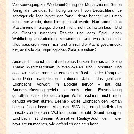
Volksbewegung zur Wiedereinführung der Monarchie mit Simon
König als Kandidat für König Simon I von Deutschland. Je
schräger die Idee hinter der Partei, desto besser, weil umso
deutlicher würde, dass hier getrickst wurde. Nun kommt eine
Maschinerie in Gange, die sich nicht mehr aufhalten lässt. Und
die Grenzen zwischen Realität und dem Spiel, einen
Wahlbetrug aufzudecken, verwischen. Und was kann nicht
alles passieren, wenn man erst einmal die Macht geschmeckt
hat, egal wie die ursprünglichen Ziele aussahen?
Andreas Eschbach nimmt sich eines heißen Themas an. Seine
These: Wahlmaschinen in Wahllokalen sind Computer. Und
egal wie sicher man sie erscheinen lässt – jeder Computer
kann Daten manipulieren. In diesem Jahr – das geht aus
Eschbachs Vorwort im Booklet hervor – hat das
Bundesverfassungsgericht erstmals eine Entscheidung
getroffen, dass die derzeitigen Wahlmaschinen nicht mehr
genutzt werden dürfen. Deshalb wollte Eschbach den Roman
bereits fallen lassen. Aber das BVG hat grundsätzlich den
Einsatz von besseren Wahlcomputern erlaubt. Grund genug für
Eschbach mit diesem Alternative Reality-Buch dem Hörer
bewusst zu machen, wie gefährlich das sein kann.