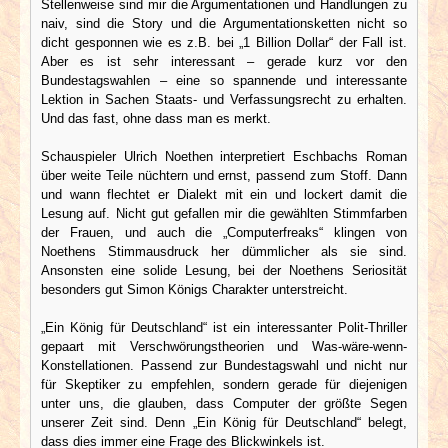
Stellenweise sind mir die Argumentationen und Handlungen zu
naiv, sind die Story und die Argumentationsketten nicht so
dicht gesponnen wie es z.B. bei „1 Billion Dollar“ der Fall ist.
Aber es ist sehr interessant – gerade kurz vor den
Bundestagswahlen – eine so spannende und interessante
Lektion in Sachen Staats- und Verfassungsrecht zu erhalten.
Und das fast, ohne dass man es merkt.
Schauspieler Ulrich Noethen interpretiert Eschbachs Roman
über weite Teile nüchtern und ernst, passend zum Stoff. Dann
und wann flechtet er Dialekt mit ein und lockert damit die
Lesung auf. Nicht gut gefallen mir die gewählten Stimmfarben
der Frauen, und auch die „Computerfreaks“ klingen von
Noethens Stimmausdruck her dümmlicher als sie sind.
Ansonsten eine solide Lesung, bei der Noethens Seriosität
besonders gut Simon Königs Charakter unterstreicht.
„Ein König für Deutschland“ ist ein interessanter Polit-Thriller
gepaart mit Verschwörungstheorien und Was-wäre-wenn-
Konstellationen. Passend zur Bundestagswahl und nicht nur
für Skeptiker zu empfehlen, sondern gerade für diejenigen
unter uns, die glauben, dass Computer der größte Segen
unserer Zeit sind. Denn „Ein König für Deutschland“ belegt,
dass dies immer eine Frage des Blickwinkels ist.