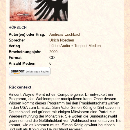
INTERVIEWS
SPECIALS
HÖRBUCH
REDAKTION
Autor(en) oder Hrsg.
Andreas Eschbach
Sprecher
Ulrich Noethen
Lübbe Audio
Tonpool Medien
Verlag
LINKS
Erscheinungsjahr
2009
Format
CD
ARCHIV
Anzahl Medien
6
Rückentext
Vincent Wayne Merrit ist ein Computergenie. Er entwickelt ein
Programm, das Wahlcomputer manipulieren kann. Ohne dessen
Wissen kommt dieses Programm bei den Präsidentschaftswahlen
in den USA zum Einsatz. Sein Vater Simon König erfährt davon in
Deutschland und gründet mit einigen Mitwissern eine Partei zur
Wiedereinführung der Monarchie. Sie wollen die Bundestagswahl
gewinnen und die Gefährlichkeit von Wahlmaschinen entlarven. Es
kommt, wie es kommen muss: Simon König gewinnt haushoch
und soll als König von Deutschland regieren!