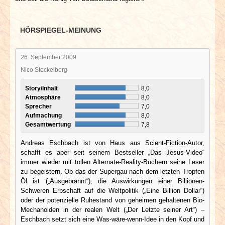
HÖRSPIEGEL-MEINUNG
26. September 2009
Nico Steckelberg
Story/Inhalt
8,0
Atmosphäre
8,0
Sprecher
7,0
Aufmachung
8,0
Gesamtwertung
7,8
Andreas Eschbach ist von Haus aus Scient-Fiction-Autor,
schafft es aber seit seinem Bestseller „Das Jesus-Video“
immer wieder mit tollen Alternate-Reality-Büchern seine Leser
zu begeistern. Ob das der Supergau nach dem letzten Tropfen
Öl ist („Ausgebrannt“), die Auswirkungen einer Billionen-
Schweren Erbschaft auf die Weltpolitik („Eine Billion Dollar“)
oder der potenzielle Ruhestand von geheimen gehaltenen Bio-
Mechanoiden in der realen Welt („Der Letzte seiner Art“) –
Eschbach setzt sich eine Was-wäre-wenn-Idee in den Kopf und