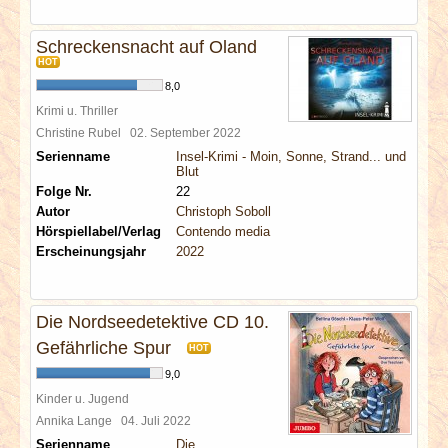
Schreckensnacht auf Oland
HOT
8,0
Krimi u. Thriller
Christine Rubel
02. September 2022
Serienname
Insel-Krimi - Moin, Sonne, Strand... und
Blut
Folge Nr.
22
Autor
Christoph Soboll
Hörspiellabel/Verlag
Contendo media
Erscheinungsjahr
2022
Die Nordseedetektive CD 10.
Gefährliche Spur
HOT
9,0
Kinder u. Jugend
Annika Lange
04. Juli 2022
Serienname
Die