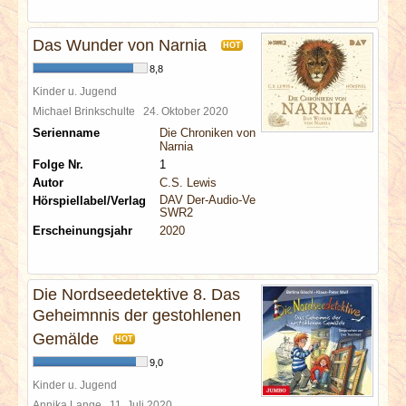
Das Wunder von Narnia
HOT
8,8
Kinder u. Jugend
Michael Brinkschulte
24. Oktober 2020
Serienname
Die Chroniken von
Narnia
Folge Nr.
1
Autor
C.S. Lewis
DAV Der-Audio-Verlag
Hörspiellabel/Verlag
SWR2
Erscheinungsjahr
2020
Die Nordseedetektive 8. Das
Geheimnnis der gestohlenen
Gemälde
HOT
9,0
Kinder u. Jugend
Annika Lange
11. Juli 2020