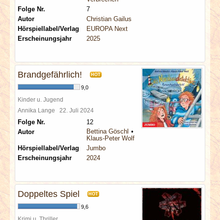
Folge Nr.
7
Autor
Christian Gailus
Hörspiellabel/Verlag
EUROPA Next
Erscheinungsjahr
2025
Brandgefährlich!
HOT
9,0
Kinder u. Jugend
Annika Lange
22. Juli 2024
Folge Nr.
12
Bettina Göschl
Autor
Klaus-Peter Wolf
Hörspiellabel/Verlag
Jumbo
Erscheinungsjahr
2024
Doppeltes Spiel
HOT
9,6
Krimi u. Thriller