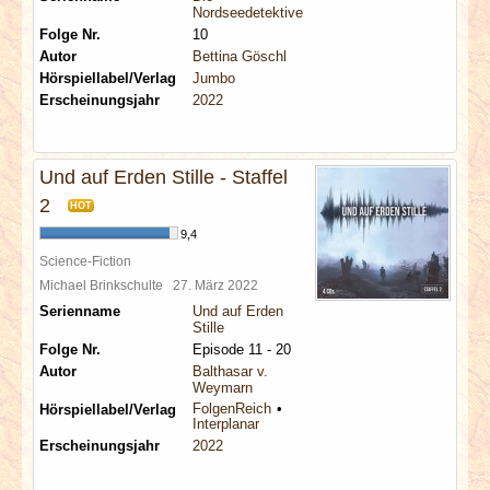
Nordseedetektive
Folge Nr.
10
Autor
Bettina Göschl
Hörspiellabel/Verlag
Jumbo
Erscheinungsjahr
2022
Und auf Erden Stille - Staffel
2
HOT
9,4
Science-Fiction
Michael Brinkschulte
27. März 2022
Serienname
Und auf Erden
Stille
Folge Nr.
Episode 11 - 20
Autor
Balthasar v.
Weymarn
FolgenReich
Hörspiellabel/Verlag
Interplanar
Erscheinungsjahr
2022