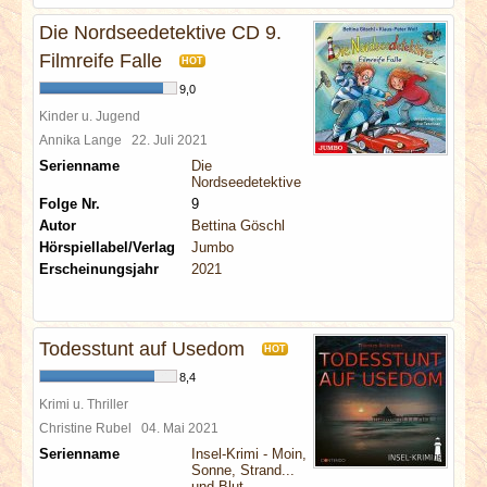
Die Nordseedetektive CD 9.
Filmreife Falle
HOT
9,0
Kinder u. Jugend
Annika Lange
22. Juli 2021
Serienname
Die
Nordseedetektive
Folge Nr.
9
Autor
Bettina Göschl
Hörspiellabel/Verlag
Jumbo
Erscheinungsjahr
2021
Todesstunt auf Usedom
HOT
8,4
Krimi u. Thriller
Christine Rubel
04. Mai 2021
Serienname
Insel-Krimi - Moin,
Sonne, Strand...
und Blut