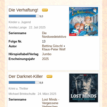
INTERVIEWS
Die Verhaftung!
HOT
SPECIALS
9,0
Kinder u. Jugend
REDAKTION
Annika Lange
22. Juli 2025
Serienname
Die
Nordseedetektive
LINKS
Folge Nr.
13
Bettina Göschl
Autor
Klaus-Peter Wolf
ARCHIV
Hörspiellabel/Verlag
Jumbo
Erscheinungsjahr
2025
Der Darknet-Killer
HOT
8,8
Krimi u. Thriller
Michael Brinkschulte
24. März 2025
Serienname
Lost Minds -
Vergessene
Verbrechen