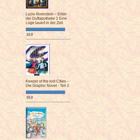
Luzie Alvenstein – Erbin
der Duftapotheke 2 Eine
Lüge lauert in der Zeit
10,0
¯¯¯¯¯¯¯¯¯¯¯¯¯¯¯¯¯¯¯¯¯¯¯¯
Keeper of the lost Cities –
Die Graphic Novel - Teil 2
10,0
¯¯¯¯¯¯¯¯¯¯¯¯¯¯¯¯¯¯¯¯¯¯¯¯