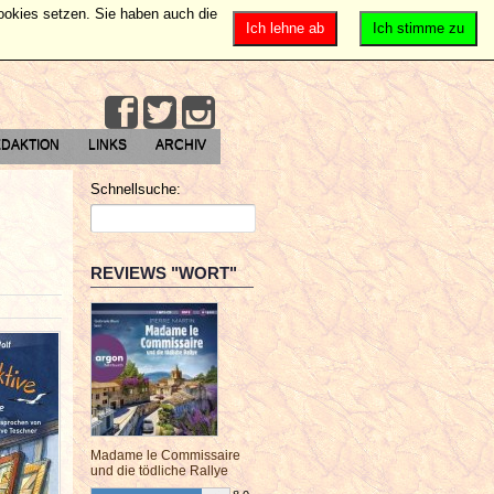
Cookies setzen. Sie haben auch die
Ich lehne ab
Ich stimme zu
DAKTION
LINKS
ARCHIV
Schnellsuche:
REVIEWS "WORT"
Madame le Commissaire
und die tödliche Rallye