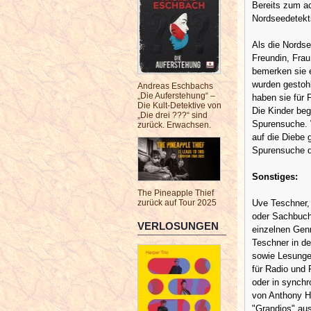
Bereits zum ac
Nordseedetekt
Als die Nords
Freundin, Fra
bemerken sie e
wurden gestoh
Andreas Eschbachs
„Die Auferstehung“ –
haben sie für 
Die Kult-Detektive von
Die Kinder beg
„Die drei ???“ sind
Spurensuche. 
zurück. Erwachsen.
auf die Diebe 
Spurensuche 
Sonstiges:
The Pineapple Thief
Uve Teschner, 
zurück auf Tour 2025
oder Sachbuch,
VERLOSUNGEN
einzelnen Genr
Teschner in de
sowie Lesungen
für Radio und
oder in synchr
von Anthony Ho
"Grandios" au