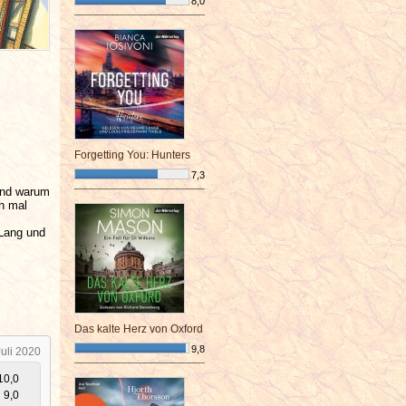
8,0
¯¯¯¯¯¯¯¯¯¯¯¯¯¯¯¯¯¯¯¯¯¯¯¯
Forgetting You: Hunters
7,3
Und warum
¯¯¯¯¯¯¯¯¯¯¯¯¯¯¯¯¯¯¯¯¯¯¯¯
eh mal
Lang und
Das kalte Herz von Oxford
9,8
Juli 2020
¯¯¯¯¯¯¯¯¯¯¯¯¯¯¯¯¯¯¯¯¯¯¯¯
10,0
9,0