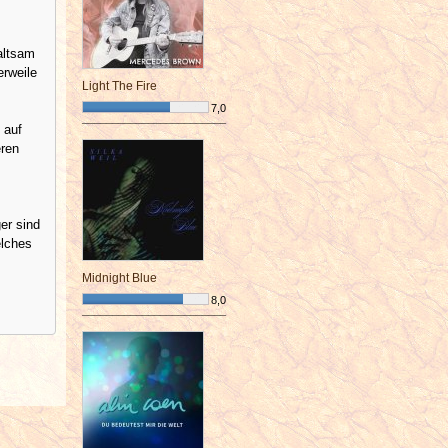
altsam
erweile
Light The Fire
7,0
 auf
¯¯¯¯¯¯¯¯¯¯¯¯¯¯¯¯¯¯¯¯¯¯¯¯
eren
er sind
elches
Midnight Blue
8,0
¯¯¯¯¯¯¯¯¯¯¯¯¯¯¯¯¯¯¯¯¯¯¯¯