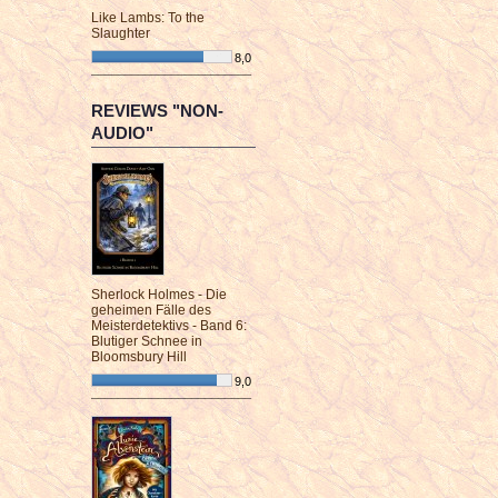
Like Lambs: To the
Slaughter
8,0
¯¯¯¯¯¯¯¯¯¯¯¯¯¯¯¯¯¯¯¯¯¯¯¯
REVIEWS "NON-
AUDIO"
Sherlock Holmes - Die
geheimen Fälle des
Meisterdetektivs - Band 6:
Blutiger Schnee in
Bloomsbury Hill
9,0
¯¯¯¯¯¯¯¯¯¯¯¯¯¯¯¯¯¯¯¯¯¯¯¯