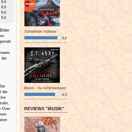
9,0
8,0
9,0
9,0
Bilder
Schlafende Vulkane
dem
9,0
gemalt.
¯¯¯¯¯¯¯¯¯¯¯¯¯¯¯¯¯¯¯¯¯¯¯¯
inweis
 der
ller
Blood – Du sollst bereuen
l die
8,3
 Uve
¯¯¯¯¯¯¯¯¯¯¯¯¯¯¯¯¯¯¯¯¯¯¯¯
tudio,
REVIEWS "MUSIK"
e Over
gnen
ation