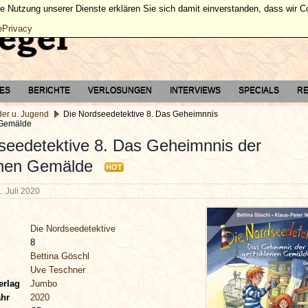
ie Nutzung unserer Dienste erklären Sie sich damit einverstanden, dass wir 
ePrivacy
TES
BERICHTE
VERLOSUNGEN
INTERVIEWS
SPECIALS
RE
der u. Jugend
Die Nordseedetektive 8. Das Geheimnnis
 Gemälde
seedetektive 8. Das Geheimnnis der
enen Gemälde
HOT
1. Juli 2020
Die Nordseedetektive
8
Bettina Göschl
Uve Teschner
erlag
Jumbo
ahr
2020