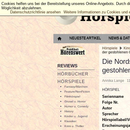
Cookies helfen uns bei der Bereitstellung unseres Online-Angebots. Durch d
Möglichkeit abzulehnen.
Datenschutzrichtlinie ansehen
Weitere Informationen zu Cookies und 
NEUESTE ARTIKEL
NEWS & DA
Hörspiele
Kin
der gestohlenen
Die Nord
REVIEWS
gestohl
HÖRBÜCHER
Annika Lange
1
HÖRSPIELE
Fantasy/Märchen
HÖRSPIEL
Feature/NonFiction
Serienname
Filmhörspiel
Grusel u. Horror
Folge Nr.
Humor u. Comedy
Autor
History
Sprecher
Kinder u. Jugend
Hörspiellabel/V
Klassiker
Erscheinungsj
Krimi u. Thriller