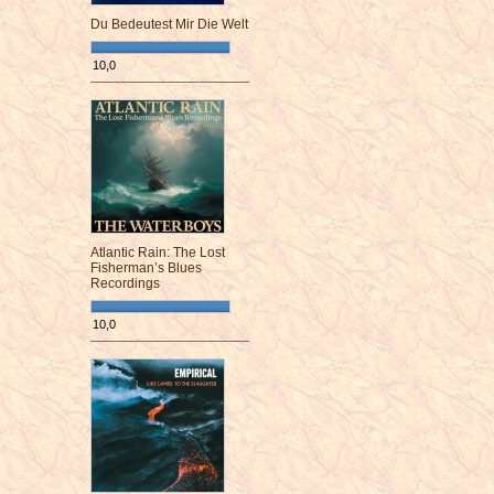
Du Bedeutest Mir Die Welt
10,0
¯¯¯¯¯¯¯¯¯¯¯¯¯¯¯¯¯¯¯¯¯¯¯¯
Atlantic Rain: The Lost
Fisherman’s Blues
Recordings
10,0
¯¯¯¯¯¯¯¯¯¯¯¯¯¯¯¯¯¯¯¯¯¯¯¯