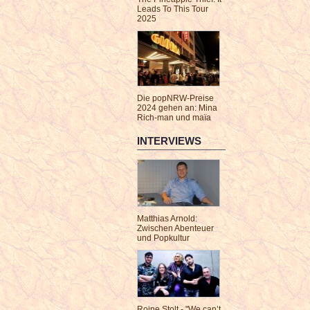
Leads To This Tour
2025
Die popNRW-Preise
2024 gehen an: Mina
Rich-man und maïa
INTERVIEWS
Matthias Arnold:
Zwischen Abenteuer
und Popkultur
Roine Stolt - "We can’t