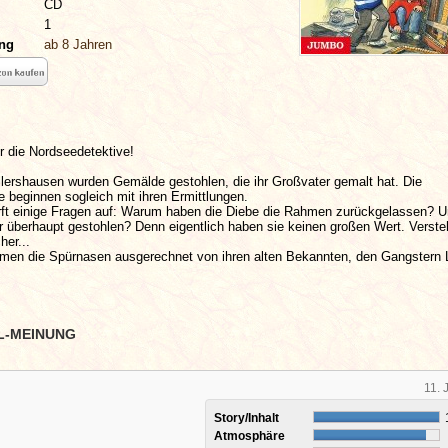
CD
1
ung
ab 8 Jahren
ür die Nordseedetektive!
llershausen wurden Gemälde gestohlen, die ihr Großvater gemalt hat. Die
 beginnen sogleich mit ihren Ermittlungen.
irft einige Fragen auf: Warum haben die Diebe die Rahmen zurückgelassen? 
r überhaupt gestohlen? Denn eigentlich haben sie keinen großen Wert. Verst
her...
en die Spürnasen ausgerechnet von ihren alten Bekannten, den Gangstern 
L-MEINUNG
11. 
Story/Inhalt
Atmosphäre