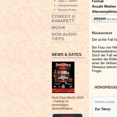
Format
Liebe u. Gefühl
Literaturhörspiel
Anzahl Medien
Science-Fiction
Altersempfehl
COMEDY U.
KABARETT
MUSIK
Rückentext
NON-AUDIO-
TIPPS
Der achte Fall f
Bei Frau von He
Nordseedetektive
NEWS & DATES
Doch der Fall w
wurden die Bilde
einer die Verbrec
Hinweise bekomm
Finger…
HÖRSPIEGE
Dark Days Berlin 2026
- Festival im
Annika Lange
ehemaligen
Stummfilmkino
Zur Story: