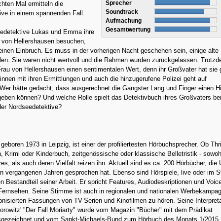
Sprecher
hten Mal ermitteln die
Soundtrack
ive in einem spannenden Fall.
Aufmachung
Gesamtwertung
eedetektive Lukas und Emma ihre
u von Hellershausen besuchen,
inen Einbruch. Es muss in der vorherigen Nacht geschehen sein, einige alte 
len. Sie waren nicht wertvoll und die Rahmen wurden zurückgelassen. Trotz
Frau von Hellershausen einen sentimentalen Wert, denn ihr Großvater hat sie 
innen mit ihren Ermittlungen und auch die hinzugerufene Polizei geht auf
Wer hätte gedacht, dass ausgerechnet die Gangster Lang und Finger einen H
geben können? Und welche Rolle spielt das Detektivbuch ihres Großvaters bei
der Nordseedetektive?
geboren 1973 in Leipzig, ist einer der profiliertesten Hörbuchsprecher. Ob Thri
 Krimi oder Kinderbuch, zeitgenössische oder klassische Belletristik - sowoh
es, als auch deren Vielfalt reizen ihn. Aktuell sind es ca. 200 Hörbücher, die
n vergangenen Jahren gesprochen hat. Ebenso sind Hörspiele, live oder im S
 Bestandteil seiner Arbeit. Er spricht Features, Audiodeskriptionen und Voic
 Fernsehen. Seine Stimme ist auch in regionalen und nationalen Werbekampa
onisierten Fassungen von TV-Serien und Kinofilmen zu hören. Seine Interpret
rowitz' "Der Fall Moriarty" wurde vom Magazin "Bücher" mit dem Prädikat
sgezeichnet und vom Sankt-Michaels-Bund zum Hörbuch des Monats 1/2015