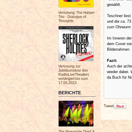
gewählt.
Verlosung: The Harper
Teschner lies
Trio - Dialogue of
Thoughts
und die ca. 73 
zum Ohrwurm 
Im Inneren der
dem Cover sie
Bilderrahmen.
Fazit:
Auch der achte
Verlosung zur
Jubiläumstour des
wieder dabei. 
RadioLiveTheaters
da Buch für N
verlängert bis zum
17.05.2023
BERICHTE
Tweet
The Pineapple Thief: It